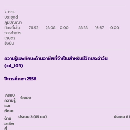
7. การ
ประยุกต์
ภูมิปัญญา
ท้องถิ่นใน
76.92
23.08
0.00
83.33
16.67
0.00
การทำการ
เกษตร
ยั่งยืน
ความรู้และทักษะด้านอาชีพที่จำเป็นสำหรับชีวิตประจำวัน
(ว4_103)
ปีการศึกษา
2556
กรอบ
ร้อยละ
ความรู้
และ
ทักษะ
ประถม
3 (65 คน)
ประถม
6 
ด้าน
อาชีพ
ที่