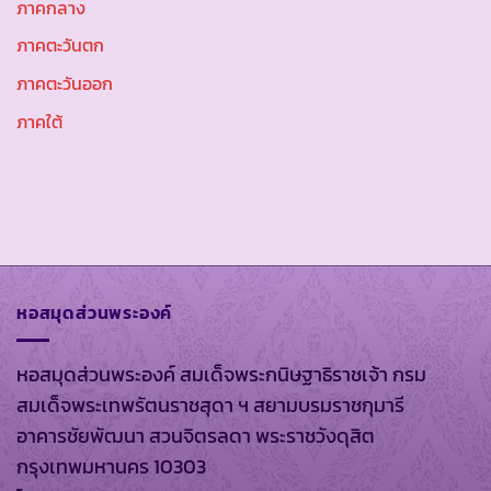
ภาคกลาง
ภาคตะวันตก
ภาคตะวันออก
ภาคใต้
หอสมุดส่วนพระองค์
หอสมุดส่วนพระองค์ สมเด็จพระกนิษฐาธิราชเจ้า กรม
สมเด็จพระเทพรัตนราชสุดา ฯ สยามบรมราชกุมารี
อาคารชัยพัฒนา สวนจิตรลดา พระราชวังดุสิต
กรุงเทพมหานคร 10303