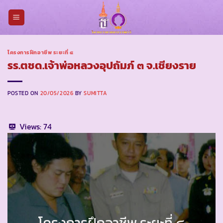
Skip
to
content
โครงการฝึกอาชีพ ระยะที่ ๔
รร.ตชด.เจ้าพ่อหลวงอุปถัมภ์ ๓ จ.เชียงราย
POSTED ON
20/05/2026
BY
SUMITTA
Views:
74
โครงการฝึกอาชีพ ระยะที่ ๔