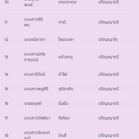
10
เดชวรากุล
ปริญญาตรี
พงษ์
นางสาวศิริ
11
ตาดี
ปริญญาตรี
พร
12
นางชนิดาภา
ไชยวงศา
ปริญญาโท
นางสาวอทัย
13
แก้วเกตุ
ปริญญาตรี
กาญจน์
14
นางอารีรัตน์
คำไฝ
ปริญญาตรี
15
นางสาวพลูศิริ
สุริยาสัก
ปริญญาตรี
16
นายอดุลย์
นิ่มอิ่ม
ปริญญาตรี
17
นางสาวปิยธิดา
ทิเกียง
ปริญญาตรี
นางสาวรัตนาภ
18
ปันสี
ปริญญาตรี
รณ์