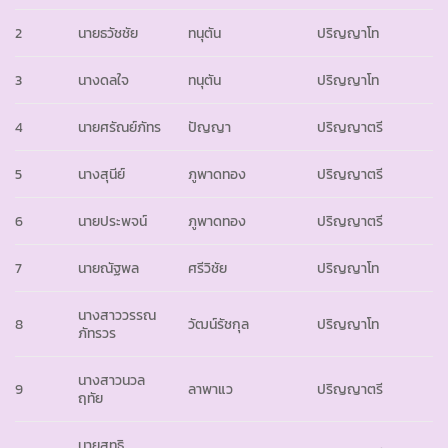
2
นายธวัชชัย
ทนุตัน
ปริญญาโท
3
นางดลใจ
ทนุตัน
ปริญญาโท
4
นายศรัณย์ภัทร
ปัญญา
ปริญญาตรี
5
นางสุนีย์
ภูพาดทอง
ปริญญาตรี
6
นายประพจน์
ภูพาดทอง
ปริญญาตรี
7
นายณัฐพล
ศรีวิชัย
ปริญญาโท
นางสาววรรณ
8
วัฒน์รัชกุล
ปริญญาโท
ภัทรวร
นางสาวนวล
9
ลาพาแว
ปริญญาตรี
ฤทัย
นายสุทธิ