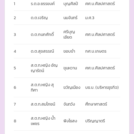
1
ร.ต.อ.ยรรยงค์
บุญศิลป์
ศศ.บ.ศิลปศาสตร์
2
ด.ต.เจริญ
นมจันทร์
ม.ศ.3
ศรีบุญ
3
ด.ต.กนกศักดิ์
ศศ.บ.ศิลปศาสตร์
เอียด
4
ด.ต.สุขสรรณ์
ขอบขำ
กศ.บ.เกษตร
ส.ต.ท.หญิง อัญ
5
ขุนหวาน
ศศ.บ.ศิลปศาสตร์
ญารัตน์
ส.ต.ท.หญิง สุ
6
ขวัญเมือง
บธ.บ. (บริหารธุรกิจ)
ทิศา
7
ส.ต.ท.สมโภชน์
จันทวัง
ศึกษาศาสตร์
ส.ต.ท.หญิง น้ำ
8
พิงไธสง
ปริญญาตรี
เพชร