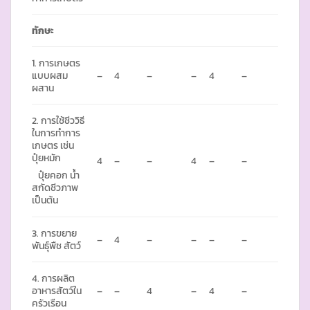
ทักษะ
1. การเกษตร
แบบผสม
–
4
–
–
4
–
ผสาน
2. การใช้ชีววิธี
ในการทำการ
เกษตร เช่น
ปุ๋ยหมัก
4
–
–
4
–
–
ปุ๋ยคอก น้ำ
สกัดชีวภาพ
เป็นต้น
3. การขยาย
–
4
–
–
–
–
พันธุ์พืช สัตว์
4. การผลิต
อาหารสัตว์ใน
–
–
4
–
4
–
ครัวเรือน