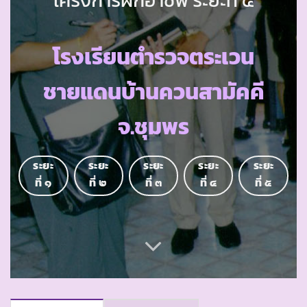
โรงเรียนตำรวจตระเวน
ชายแดนบ้านควนสามัคคี
จ.ชุมพร
ระยะ
ระยะ
ระยะ
ระยะ
ระยะ
ที่ ๑
ที่ ๒
ที่ ๓
ที่ ๔
ที่ ๕