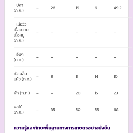
ปลา
–
26
19
6
49.2
(ก.ก.)
เนื้อวัว
เนื้อควาย
–
–
–
–
–
เนื้อหมู
(ก.ก.)
อื่นๆ
–
–
–
–
–
(ก.ก.)
ถั่วเมล็ด
–
9
11
14
10
แห้ง (ก.ก.)
ผัก (ก.ก.)
–
–
20
15
23
ผลไม้
–
35
50
55
68
(ก.ก.)
ความรู้และทักษะพื้นฐานทางการเกษตรอย่างยั่งยืน