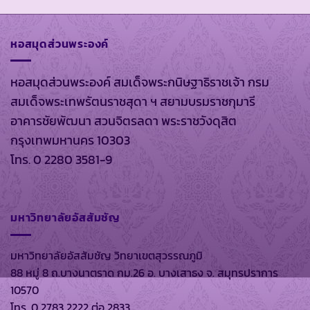
หอสมุดส่วนพระองค์
หอสมุดส่วนพระองค์ สมเด็จพระกนิษฐาธิราชเจ้า กรม
สมเด็จพระเทพรัตนราชสุดา ฯ สยามบรมราชกุมารี
อาคารชัยพัฒนา สวนจิตรลดา พระราชวังดุสิต
กรุงเทพมหานคร 10303
โทร. 0 2280 3581-9
มหาวิทยาลัยอัสสัมชัญ
มหาวิทยาลัยอัสสัมชัญ วิทยาเขตสุวรรณภูมิ
88 หมู่ 8 ถ.บางนาตราด กม.26 อ. บางเสาธง จ. สมุทรปราการ
10570
โทร. 0 2783 2222 ต่อ 2833