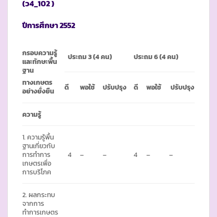
(ว4_102 )
ปีการศึกษา
2552
กรอบความรู้
ประถม 3
(4 คน)
ประถม
6 (4 คน)
และทักษะพื้น
ฐาน
ทางเกษตร
ดี
พอใช้
ปรับปรุง
ดี
พอใช้
ปรับปรุง
อย่างยั่งยืน
ความรู้
1. ความรู้พื้น
ฐานเกี่ยวกับ
การทำการ
4
–
–
4
–
–
เกษตรเพื่อ
การบริโภค
2. ผลกระทบ
จากการ
ทำการเกษตร