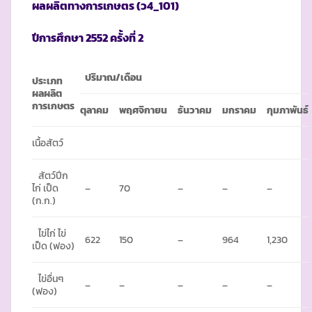
ผลผลิตทางการเกษตร
(ว4_101)
ปีการศึกษา
2552 ครั้งที่ 2
ปริมาณ
/เดือน
ประเภท
ผลผลิต
การเกษตร
ตุลาคม
พฤศจิกายน
ธันวาคม
มกราคม
กุมภาพันธ์
เนื้อสัตว์
สัตว์ปีก
ไก่ เป็ด
–
70
–
–
–
(ก.ก.)
ไข่ไก่ ไข่
622
150
–
964
1,230
เป็ด (ฟอง)
ไข่อื่นๆ
–
–
–
–
–
(ฟอง)