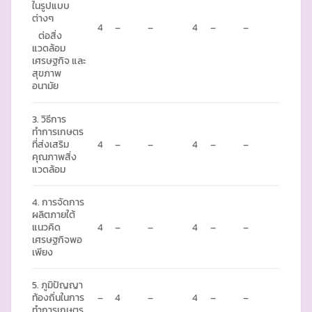
ในรูปแบบ
ต่างๆ
4
–
–
4
–
–
ต่อสิ่ง
แวดล้อม
เศรษฐกิจ และ
สุขภาพ
อนามัย
3. วิธีการ
ทำการเกษตร
ที่ส่งเสริม
4
–
–
4
–
–
คุณภาพสิ่ง
แวดล้อม
4. การจัดการ
ผลิตภายใต้
แนวคิด
4
–
–
4
–
–
เศรษฐกิจพอ
เพียง
5. ภูมิปัญญา
ท้องถิ่นในการ
–
4
–
4
–
–
ทำการเกษตร