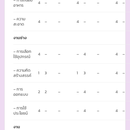
4
–
–
4
–
–
4
–
อาหาร
– ความ
4
–
–
4
–
–
4
–
สะอาด
งานช่าง
– การเลือก
4
–
–
–
4
–
4
–
ใช้อุปกรณ์
– ความคิด
1
3
–
1
3
–
4
–
สร้างสรรค์
– การ
2
2
–
–
4
–
4
–
ออกแบบ
– การใช้
4
–
–
–
4
–
4
–
ประโยชน์
งาน