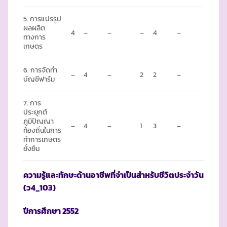
5. การแปรรูป
ผลผลิต
4
–
–
–
4
–
ทางการ
เกษตร
6. การจัดทำ
–
4
–
2
2
–
บัญชีฟาร์ม
7. การ
ประยุกต์
ภูมิปัญญา
–
4
–
1
3
–
ท้องถิ่นในการ
ทำการเกษตร
ยั่งยืน
ความรู้และทักษะด้านอาชีพที่จำเป็นสำหรับชีวิตประจำวัน
(ว4_103)
ปีการศึกษา
2552