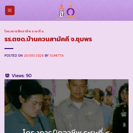
Skip
to
content
โครงการฝึกอาชีพ ระยะที่ ๔
รร.ตชด.บ้านควนสามัคคี จ.ชุมพร
POSTED ON
20/05/2026
BY
SUMITTA
Views:
90
โครงการฝึกอาชีพ ระยะที่ ๔