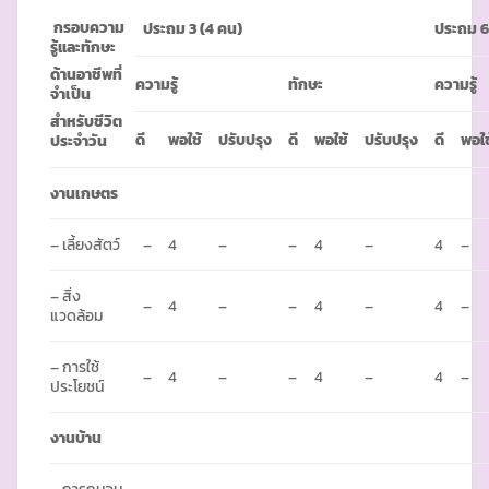
กรอบความ
ประถม 3
(4 คน)
ประถม
6
รู้และทักษะ
ด้านอาชีพที่
ความรู้
ทักษะ
ความรู้
จำเป็น
สำหรับชีวิต
ดี
พอใช้
ปรับปรุง
ดี
พอใช้
ปรับปรุง
ดี
พอใช
ประจำวัน
งานเกษตร
– เลี้ยงสัตว์
–
4
–
–
4
–
4
–
– สิ่ง
–
4
–
–
4
–
4
–
แวดล้อม
– การใช้
–
4
–
–
4
–
4
–
ประโยชน์
งานบ้าน
– การถนอม