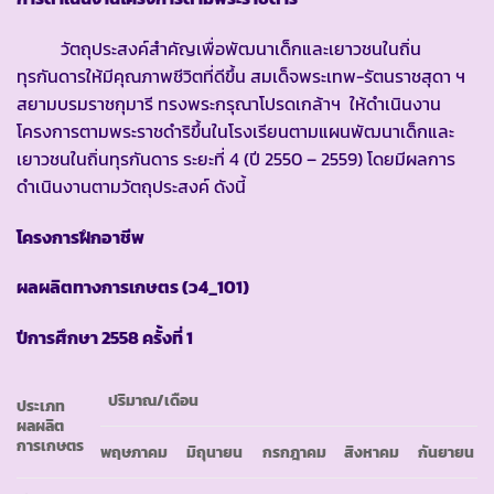
วัตถุประสงค์สำคัญเพื่อพัฒนาเด็กและเยาวชนในถิ่น
ทุรกันดารให้มีคุณภาพชีวิตที่ดีขึ้น สมเด็จพระเทพ-รัตนราชสุดา ฯ
สยามบรมราชกุมารี ทรงพระกรุณาโปรดเกล้าฯ ให้ดำเนินงาน
โครงการตามพระราชดำริขึ้นในโรงเรียนตามแผนพัฒนาเด็กและ
เยาวชนในถิ่นทุรกันดาร ระยะที่ 4 (ปี 2550 – 2559) โดยมีผลการ
ดำเนินงานตามวัตถุประสงค์ ดังนี้
โครงการฝึกอาชีพ
ผลผลิตทางการเกษตร (ว
4_101)
ปีการศึกษา
2558 ครั้งที่ 1
ปริมาณ/เดือน
ประเภท
ผลผลิต
การเกษตร
พฤษภาคม
มิถุนายน
กรกฎาคม
สิงหาคม
กันยายน