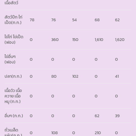
เนื้อสัตว์
สัตว์ปีก ไก่
78
76
54
68
62
เป็ด(ก.ก.)
ไข่ไก่ ไข่เป็ด
0
360
150
1,610
1,620
(ฟอง)
ไข่อื่นๆ
0
0
0
0
0
(ฟอง)
ปลา(ก.ก.)
0
80
102
0
41
เนื้อวัว เนื้อ
ควาย เนื้อ
0
0
0
0
0
หมู (ก.ก.)
อื่นๆ (ก.ก.)
0
0
0
62
39
ถั่วเมล็ด
0
108
0
210
0
แห้ง(ก.ก.)