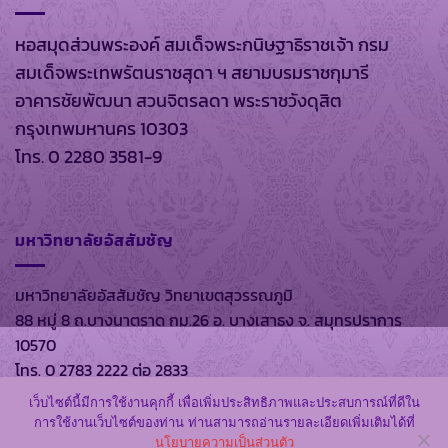
หอสมุดส่วนพระองค์ สมเด็จพระกนิษฐาธิราชเจ้า กรม
สมเด็จพระเทพรัตนราชสุดา ฯ สยามบรมราชกุมารี
อาคารชัยพัฒนา สวนจิตรลดา พระราชวังดุสิต
กรุงเทพมหานคร 10303
โทร. 0 2280 3581-9
มหาวิทยาลัยอัสสัมชัญ
มหาวิทยาลัยอัสสัมชัญ วิทยาเขตสุวรรณภูมิ
88 หมู่ 8 ถ.บางนาตราด กม.26 อ. บางเสาธง จ. สมุทรปราการ
10570
โทร. 0 2783 2222 ต่อ 2833
เว็บไซต์นี้มีการใช้งานคุกกี้ เพื่อเพิ่มประสิทธิภาพและประสบการณ์ที่ดีใน
การใช้งานเว็บไซต์ของท่าน ท่านสามารถอ่านรายละเอียดเพิ่มเติมได้ที่
นโยบายความเป็นส่วนตัว