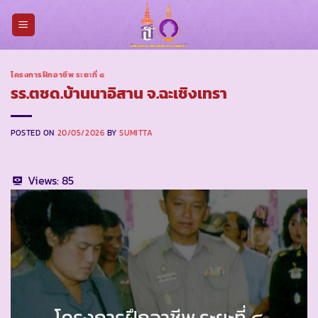
Skip
to
content
โครงการฝึกอาชีพ ระยะที่ ๔
รร.ตชด.บ้านนาอิสาน จ.ฉะเชิงเทรา
POSTED ON
20/05/2026
BY
SUMITTA
Views:
85
โครงการฝึกอาชีพ ระยะที่ ๔