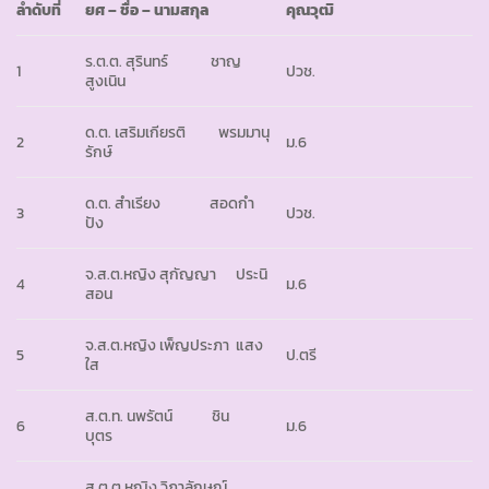
ลำดับที่
ยศ – ชื่อ – นามสกุล
คุณวุฒิ
ร.ต.ต. สุรินทร์ ชาญ
1
ปวช.
สูงเนิน
ด.ต. เสริมเกียรติ พรมมานุ
2
ม.6
รักษ์
ด.ต. สำเรียง สอดกำ
3
ปวช.
ปัง
จ.ส.ต.หญิง สุกัญญา ประนิ
4
ม.6
สอน
จ.ส.ต.หญิง เพ็ญประภา แสง
5
ป.ตรี
ใส
ส.ต.ท. นพรัตน์ ชิน
6
ม.6
บุตร
ส.ต.ต.หญิง วิภาลักษณ์