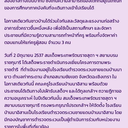
สองข้างทางเป็นป่าทึบ ซึ่งเกินความสามารถของเด็กที่อยู่ในเกณฑ์
ของการศึกษาภาคบังคับที่จะเดินทางเข้าไปเรียนได้
โอกาสเดียวกันชาวบ้านได้ร่วมใจกันสละวัสดุและแรงงานก่อสร้าง
อาคารชั่วคราวขึ้นหนึ่งหลัง เพื่อใช้เป็นสถานศึกษา และจัดหา
ประชาชนที่มีความรู้ความสามารถทำหน้าที่ครู พร้อมทั้งจัดหาค่า
ตอบแทนให้แก่ครูผู้สอน จำนวน 3 คน
วันที่ 2 มิถุนายน 2537 สมเด็จพระเทพรัตนราชสุดา ฯ สยามบรม
ราชกุมารี ได้เสด็จพระราชดำเนินทรงเยี่ยมโครงการตามพระ
ราชดำริ ที่ดำเนินงานอยู่ในโรงเรียนตำรวจตระเวนชายแดนบ้านนา
ยาว ตำบลท่ากระดาน อำเภอสนามชัยเขต จังหวัดฉะเชิงเทรา ใน
โอกาสเดียวกันนี้ คณะครูโรงเรียนบ้านนาอิสาน พร้อมด้วย
ประชาชนได้เดินทางไปเฝ้ารับเสด็จฯ และได้ทูลเกล้าฯ ถวายฎีกาขอ
ความอนุเคราะห์ ในปีเดียวกันนั้น สมเด็จพระเทพรัตนราชสุดา ฯ
สยามบรมราชกุมารี ทรงพระกรุณาโปรดเกล้าฯ ให้จัดตั้ง โรงเรียน
บ้านนาอิสานเป็นโรงเรียนตำรวจตระเวนชายแดนบ้านนาอิสาน โดย
มีกองบัญชาการตำรวจตระเวนเป็นผู้ดำเนินการร่วมกับหน่วยงาน
ราชการในพื้นที่เกี่ยวข้อง