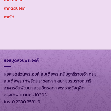
ภาคตะวันออก
ภาคใต้
หอสมุดส่วนพระองค์
หอสมุดส่วนพระองค์ สมเด็จพระกนิษฐาธิราชเจ้า กรม
สมเด็จพระเทพรัตนราชสุดา ฯ สยามบรมราชกุมารี
อาคารชัยพัฒนา สวนจิตรลดา พระราชวังดุสิต
กรุงเทพมหานคร 10303
โทร. 0 2280 3581-9