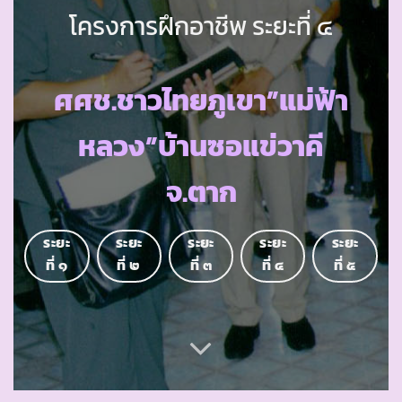
โครงการฝึกอาชีพ ระยะที่ ๔
ศศช.ชาวไทยภูเขา”แม่ฟ้า
หลวง”บ้านซอแข่วาคี
จ.ตาก
ระยะ
ระยะ
ระยะ
ระยะ
ระยะ
ที่ ๑
ที่ ๒
ที่ ๓
ที่ ๔
ที่ ๕