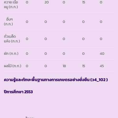
ควาย เนื้อ
0
20
0
15
0
หมู (ก.ก.)
อื่นๆ
0
0
0
0
0
(ก.ก.)
ถั่วเมล็ด
0
0
0
0
0
แห้ง (ก.ก.)
ผัก (ก.ก.)
0
0
0
0
40
ผลไม้ (ก.ก.)
0
0
18
15
45
ความรู้และทักษะพื้นฐานทางการเกษตรอย่างยั่งยืน (ว
4_102 )
ปีการศึกษา
2553