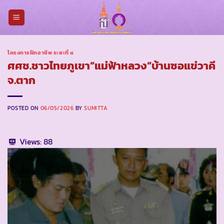
Skip
to
content
โครงการฝึกอาชีพ ระยะที่ ๔
ศศช.ชาวไทยภูเขา”แม่ฟ้าหลวง”บ้านซอแข่วาคี
จ.ตาก
POSTED ON
06/05/2026
BY
SUMITTA
Views:
88