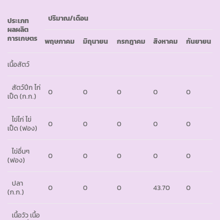
ปริมาณ/เดือน
ประเภท
ผลผลิต
การเกษตร
พฤษภาคม
มิถุนายน
กรกฎาคม
สิงหาคม
กันยายน
เนื้อสัตว์
สัตว์ปีก ไก่
0
0
0
0
0
เป็ด (ก.ก.)
ไข่ไก่ ไข่
0
0
0
0
0
เป็ด (ฟอง)
ไข่อื่นๆ
0
0
0
0
0
(ฟอง)
ปลา
0
0
0
43.70
0
(ก.ก.)
เนื้อวัว เนื้อ