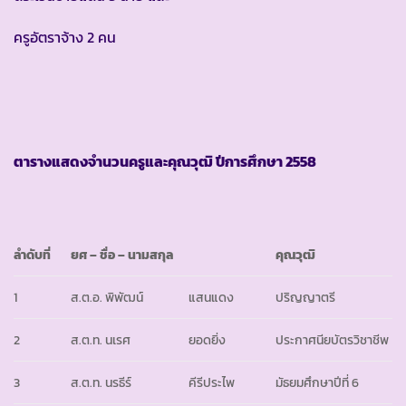
ครูอัตราจ้าง 2 คน
ตารางแสดงจำนวนครูและคุณวุฒิ ปีการศึกษา
2558
ลำดับที่
ยศ
– ชื่อ – นามสกุล
คุณวุฒิ
1
ส.ต.อ. พิพัฒน์
แสนแดง
ปริญญาตรี
2
ส.ต.ท. นเรศ
ยอดยิ่ง
ประกาศนียบัตรวิชาชีพ
3
ส.ต.ท. นรธีร์
คีรีประไพ
มัธยมศึกษาปีที่ 6