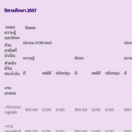
ปีการศึกษา
2557
กรอบ
ร้อยละ
ความรู้
และทักษะ
ประถม
3 (10 คน)
ประ
ด้าน
อาชีพที่
จำเป็น
ความรู้
ทักษะ
ความ
สำหรับ
ชีวิต
ดี
พอใช้
ปรับปรุง
ดี
พอใช้
ปรับปรุง
ดี
ประจำวัน
งาน
เกษตร
-กิจกรรม
100.00
0.00
0.00
100.00
0.00
0.00
100
ปลูกผัก
-การ
ขยายพันธุ์
100.00
0.00
0.00
100.00
0.00
0.00
100