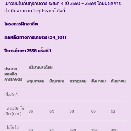
เยาวชนในถิ่นทุรกันดาร ระยะที่ 4 (ปี 2550 – 2559) โดยมีผลการ
ดำเนินงานตามวัตถุประสงค์ ดังนี้
โครงการฝึกอาชีพ
ผลผลิตทางการเกษตร
(ว4_101)
ปีการศึกษา
2558 ครั้งที่ 1
ปริมาณ
/เดือน
ประเภท
ผลผลิต
การเกษตร
พฤษภาคม
มิถุนายน
กรกฎาคม
สิงหาคม
กันยายน
เนื้อสัตว์
สัตว์ปีก ไก่
56
60
58
65
62
เป็ด (ก.ก.)
ไข่ไก่ ไข่
24
74
338
397
396