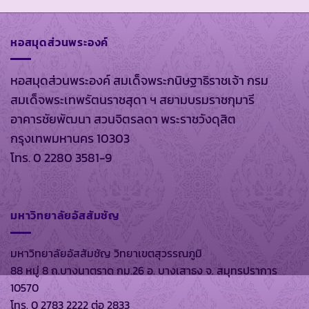
หอสมุดส่วนพระองค์
หอสมุดส่วนพระองค์ สมเด็จพระกนิษฐาธิราชเจ้า กรม
สมเด็จพระเทพรัตนราชสุดา ฯ สยามบรมราชกุมารี
อาคารชัยพัฒนา สวนจิตรลดา พระราชวังดุสิต
กรุงเทพมหานคร 10303
โทร. 0 2280 3581-9
มหาวิทยาลัยอัสสัมชัญ
มหาวิทยาลัยอัสสัมชัญ วิทยาเขตสุวรรณภูมิ
88 หมู่ 8 ถ.บางนาตราด กม.26 อ. บางเสาธง จ. สมุทรปราการ
10570
โทร. 0 2783 2222 ต่อ 2833