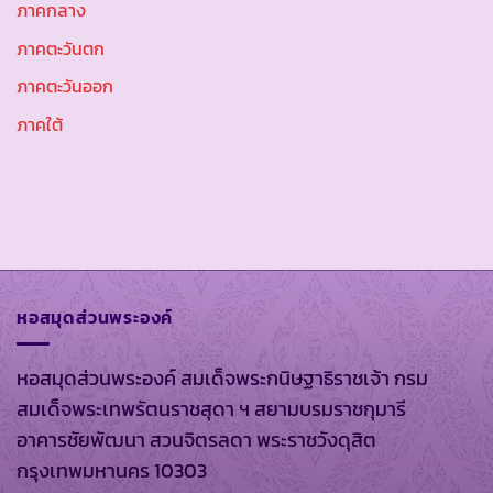
ภาคกลาง
ภาคตะวันตก
ภาคตะวันออก
ภาคใต้
หอสมุดส่วนพระองค์
หอสมุดส่วนพระองค์ สมเด็จพระกนิษฐาธิราชเจ้า กรม
สมเด็จพระเทพรัตนราชสุดา ฯ สยามบรมราชกุมารี
อาคารชัยพัฒนา สวนจิตรลดา พระราชวังดุสิต
กรุงเทพมหานคร 10303