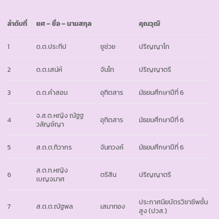
ลำดับที่
ยศ
– ชื่อ – นามสกุล
คุณวุฒิ
1
ด.ต.ประทีป
ชูช่วย
ปริญญาโท
2
ด.ต.เสน่ห์
จันโท
ปริญญาตรี
3
ด.ต.คำสอน
อุทิตสาร
มัธยมศึกษาปีที่ 6
จ.ส.ต.หญิง ณัฐฐ
4
อุทิตสาร
มัธยมศึกษาปีที่ 6
วลัญช์ญา
5
ส.ต.ต.ทิวากร
จันทวงค์
มัธยมศึกษาปีที่ 6
ส.ต.ท.หญิง
6
ตรีสิน
ปริญญาตรี
เบญจมาศ
ประกาศนียบัตรวิชาชีพชั้น
7
ส.ต.ต.ณัฐพล
เสมาทอง
สูง (ปวส.)