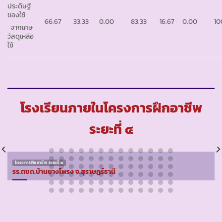
ประดิษฐ์
ของใช้
66.67
33.33
0.00
83.33
16.67
0.00
10
จากเศษ
วัสดุเหลือ
ใช้
โรงเรียนภายในโครงการฝึกอาชีพ
ระยะที่ ๔
โครงการฝึกอาชีพ ระยะที่ ๔
รร.ตชด.บ้านยางโพรง จ.สุราษฏร์ธานี