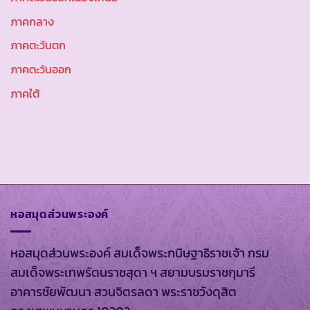
ภาคกลาง
ภาคตะวันตก
ภาคตะวันออก
ภาคใต้
หอสมุดส่วนพระองค์
หอสมุดส่วนพระองค์ สมเด็จพระกนิษฐาธิราชเจ้า กรม
สมเด็จพระเทพรัตนราชสุดา ฯ สยามบรมราชกุมารี
อาคารชัยพัฒนา สวนจิตรลดา พระราชวังดุสิต