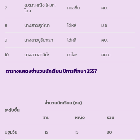
ส.ต.ท.หญิง ไหมกะ
7
หมอชื่น
คบ.
โสม
8
นางสาวสุกีณา
โด่หลี
ม.6
9
นางสาวซูรียาณา
โด่หลี
คบ.
10
นางสาวฮามีด๊ะ
ยาโงะ
ศศ.บ.
ตารางแสดงจำนวนนักเรียน ปีการศึกษา
2557
จำนวนนักเรียน
(คน)
ระดับชั้น
ชาย
หญิง
รวม
ปฐมวัย
15
15
30