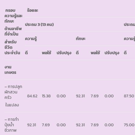
กรอบ
ร้อยละ
ความรู้และ
ทักษะ
ประถม
3 (13 คน)
ประถ
ด้านอาชีพ
ที่จำเป็น
ความรู้
ทักษะ
ความรู
สำหรับ
ชีวิต
ประจำวัน
ดี
พอใช้
ปรับปรุง
ดี
พอใช้
ปรับปรุง
ดี
งาน
เกษตร
– การปลูก
ผักสวน
84.62
15.38
0.00
92.31
7.69
0.00
87.50
ครัว
ในแปลง
– การทำ
ปุ๋ยน้ำ
92.31
7.69
0.00
92.31
7.69
0.00
75.00
ชีวภาพ