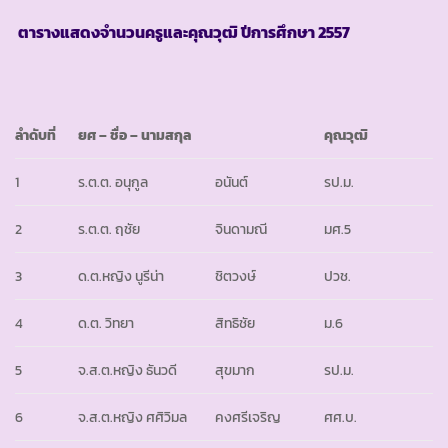
ตารางแสดงจำนวนครูและคุณวุฒิ ปีการศึกษา
2557
ลำดับที่
ยศ
– ชื่อ – นามสกุล
คุณวุฒิ
1
ร.ต.ต. อนุกูล
อนันต์
รป.ม.
2
ร.ต.ต. ฤชัย
จินดามณี
มศ.5
3
ด.ต.หญิง นูรีน่า
ชิตวงษ์
ปวช.
4
ด.ต. วิทยา
สิทธิชัย
ม.6
5
จ.ส.ต.หญิง ธันวดี
สุขมาก
รป.ม.
6
จ.ส.ต.หญิง ศศิวิมล
คงศรีเจริญ
ศศ.บ.