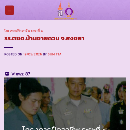
Skip
to
content
โครงการฝึกอาชีพ ระยะที่ ๔
รร.ตชด.บ้านชายควน จ.สงขลา
POSTED ON
19/05/2026
BY
SUMITTA
Views:
87
โครงการฝึกอาชีพ ระยะที่ ๔