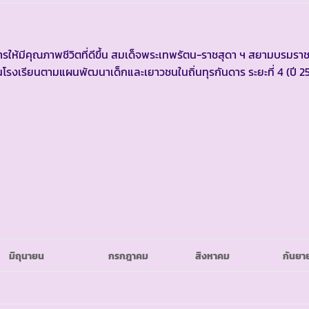
้มีคุณภาพชีวิตที่ดีขึ้น สมเด็จพระเทพรัตน-ราชสุดา ฯ สยามบรมราช
รงเรียนตามแผนพัฒนาเด็กและเยาวชนในถิ่นทุรกันดาร ระยะที่ 4 (ปี 2
มิถุนายน
กรกฎาคม
สิงหาคม
กันยา