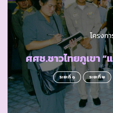
โครงการ
ศศช.ชาวไทยภูเขา “แม
ระยะที่ ๑
ระยะที่ ๒