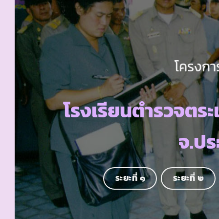
โครงการ
โรงเรียนตำรวจตร
จ.ประ
ระยะที่ ๑
ระยะที่ ๒