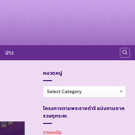
ข่าว
หมวดหมู่
หมวด
หมู่
โครงการตามพระราชดำริ แบ่งตามภาค
รวมทุกระยะ
ภาคเหนือ