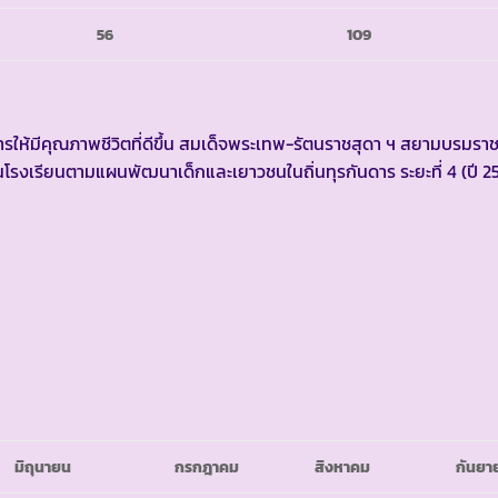
56
109
้มีคุณภาพชีวิตที่ดีขึ้น สมเด็จพระเทพ-รัตนราชสุดา ฯ สยามบรมราช
รงเรียนตามแผนพัฒนาเด็กและเยาวชนในถิ่นทุรกันดาร ระยะที่ 4 (ปี 2
มิถุนายน
กรกฎาคม
สิงหาคม
กันยา