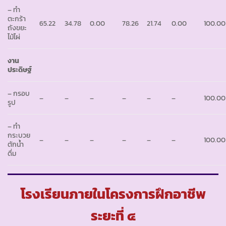
– ทำ
ตะกร้า
65.22
34.78
0.00
78.26
21.74
0.00
100.00
ถังขยะ
ไม้ไผ่
งาน
ประดิษฐ์
– กรอบ
–
–
–
–
–
–
100.00
รูป
– ทำ
กระบวย
–
–
–
–
–
–
100.00
ตักน้ำ
ดื่ม
โรงเรียนภายในโครงการฝึกอาชีพ
ระยะที่ ๔