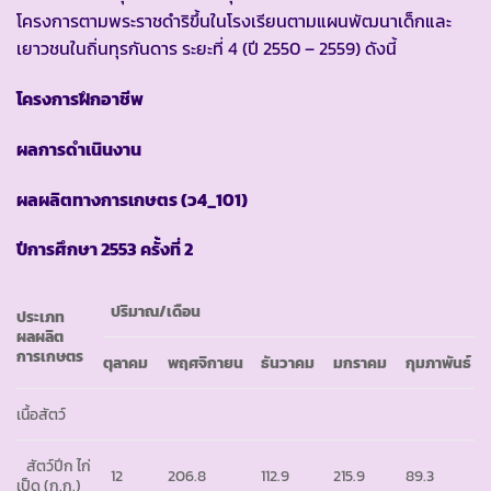
โครงการตามพระราชดำริขึ้นในโรงเรียนตามแผนพัฒนาเด็กและ
เยาวชนในถิ่นทุรกันดาร ระยะที่ 4 (ปี 2550 – 2559) ดังนี้
โครงการฝึกอาชีพ
ผลการดำเนินงาน
ผลผลิตทางการเกษตร
(ว4_101)
ปีการศึกษา
2553 ครั้งที่ 2
ปริมาณ
/เดือน
ประเภท
ผลผลิต
การเกษตร
ตุลาคม
พฤศจิกายน
ธันวาคม
มกราคม
กุมภาพันธ์
เนื้อสัตว์
สัตว์ปีก ไก่
12
206.8
112.9
215.9
89.3
เป็ด (ก.ก.)