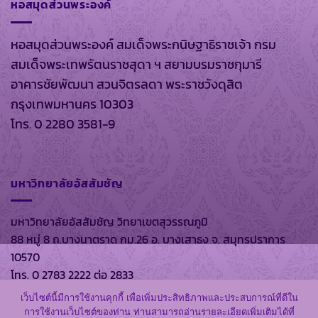
หอสมุดส่วนพระองค์
หอสมุดส่วนพระองค์ สมเด็จพระกนิษฐาธิราชเจ้า กรม
สมเด็จพระเทพรัตนราชสุดา ฯ สยามบรมราชกุมารี
อาคารชัยพัฒนา สวนจิตรลดา พระราชวังดุสิต
กรุงเทพมหานคร 10303
โทร. 0 2280 3581-9
มหาวิทยาลัยอัสสัมชัญ
มหาวิทยาลัยอัสสัมชัญ วิทยาเขตสุวรรณภูมิ
88 หมู่ 8 ถ.บางนาตราด กม.26 อ. บางเสาธง จ. สมุทรปราการ
10570
โทร. 0 2783 2222 ต่อ 2833
เว็บไซต์นี้มีการใช้งานคุกกี้ เพื่อเพิ่มประสิทธิภาพและประสบการณ์ที่ดีใน
การใช้งานเว็บไซต์ของท่าน ท่านสามารถอ่านรายละเอียดเพิ่มเติมได้ที่