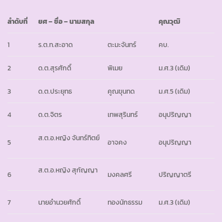
ลำดับที่
ยศ
– ชื่อ – นามสกุล
คุณวุฒิ
1
ร.ต.ท.สะอาด
ตะมะจันทร์
คบ.
2
ด.ต.สุรศักดิ์
พิเมย
ม.ศ.3 (เดิม)
3
ด.ต.ประยุทธ
คูณขุนทด
ม.ศ.5 (เดิม)
4
ด.ต.จิตร
เทพสุรินทร์
อนุปริญญา
ส.ต.อ.หญิง จันทร์ทิตย์
5
อาจคง
อนุปริญญา
ส.ต.อ.หญิง สุกัญญา
6
มงคลศรี
ปริญญาตรี
7
นายอำนวยศักดิ์
ทองนักธรรม
ม.ศ.3 (เดิม)