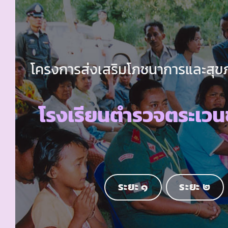
โครงการส่งเสริมโภชนาการและสุขภา
โรงเรียนตำรวจตระเวน
ระยะ ๑
ระยะ ๒