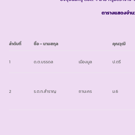
ตารางแสดงจำนวน
ลำดับที่
ชื่อ – นามสกุล
คุณวุฒิ
1
ด.ต.บรรดล
เมืองมูล
ป.ตรี
2
ร.ต.ท.สำราญ
ถานะคร
ม.6