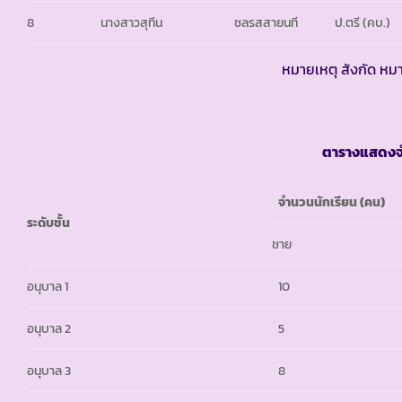
8
นางสาวสุทีน
ชลรสสายนที
ป.ตรี (คบ.)
หมายเหตุ สังกัด หมา
ตารางแสดงจำ
จำนวนนักเรียน (คน)
ระดับชั้น
ชาย
อนุบาล 1
10
อนุบาล 2
5
อนุบาล 3
8