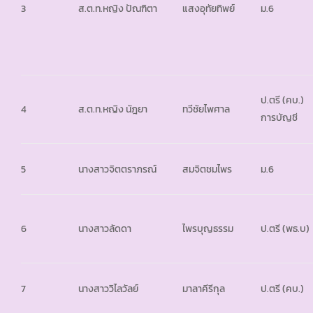
3
ส.ต.ท.หญิง ปัณฑิตา
แสงอุทัยทิพย์
ม.6
ป.ตรี (คบ.)
4
ส.ต.ท.หญิง นัฎยา
ทวีชัยไพศาล
การบัญชี
5
นางสาวจิตตราภรณ์
สมจิตชมไพร
ม.6
6
นางสาวลัดดา
ไพรบุญธรรม
ป.ตรี (พธ.บ)
7
นางสาววิไลวัลย์
มาลาคีรีกุล
ป.ตรี (คบ.)