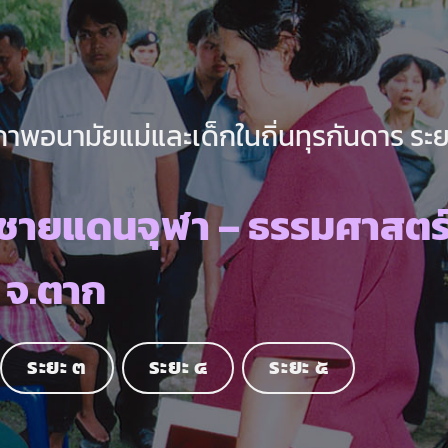
พอนามัยแม่และเด็กในถิ่นทุรกันดาร ระยะ
ชายแดนจุฬา – ธรรมศาสตร์
จ.ตาก
ระยะ ๓
ระยะ ๔
ระยะ ๕