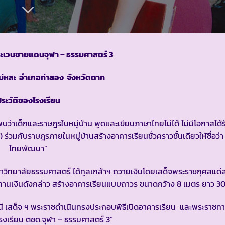
ระเวนชายแดนจุฬา – ธรรมศาสตร์ 3
ลแม่หละ อำเภอท่าสอง จังหวัดตาก
ระวัติของโรงเรียน
าเด็กและราษฎรในหมู่บ้าน พูดและเขียนภาษาไทยไม่ได้ ไม่มีโอกาสได้
มกับราษฎรภายในหมู่บ้านสร้างอาคารเรียนชั่วคราวชั้นเดียวให้ชื่อว่า “
ไทยพัฒนา”
ิทยาลัยธรรมศาสตร์ ได้ทูลเกล้าฯ ถวายเงินโดยเสด็จพระราชกุศลแด่ส
นเงินดังกล่าว สร้างอาคารเรียนแบบถาวร ขนาดกว้าง 8 เมตร ยาว 3
เสด็จ ฯ พระราชดำเนินทรงประกอบพิธีเปิดอาคารเรียน และพระราชทา
“โรงเรียน ตชด.จุฬา – ธรรมศาสตร์ 3”