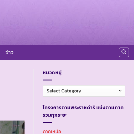
ข่าว
หมวดหมู่
หมวด
หมู่
โครงการตามพระราชดำริ แบ่งตามภาค
รวมทุกระยะ
ภาคเหนือ