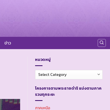
ข่าว
หมวดหมู่
หมวด
หมู่
โครงการตามพระราชดำริ แบ่งตามภาค
รวมทุกระยะ
ภาคเหนือ