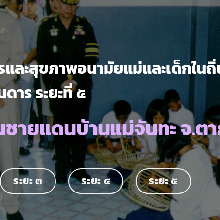
และสุขภาพอนามัยแม่และเด็กในถิ่
นดาร ระยะที่ ๕
นชายแดนบ้านแม่จันทะ จ.ตา
ระยะ ๓
ระยะ ๔
ระยะ ๕