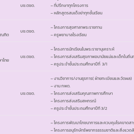
บช.ตชด.
– ที่ปรึกษาทุกโครงการ
– หลักสูตรสมเด็จย่าทุกชั้นเรียน
– โครงการสุขศาลาพระราชทาน
บช.ตชด.
บัณฑิต
– ครูพยาบาลโรงเรียน
– โครงการนักเรียนในพระราชานุเคราะห์
บช.ตชด.
– โครงการส่งเสริมสุขภาพอนามัยแม่และเด็กในถิ่น
ษาไทย
– ครูประจำชั้นประถมศึกษาปีที่ 3/1
– งานวิชาการ/งานธุรการ( ฝ่ายทะเบียนและวัดผล)
– งาน กพด.
บช.ตชด.
– โครงการส่งเสริมคุณภาพการศึกษา
– โครงการส่งเสริมสหกรณ์
– ครูประจำชั้นประถมศึกษาปีที 3/2
– โครงการพัฒนาโภชนาการและควบคุมโรคขาดสาร
– โครงการอนุรักษ์ทรัพยากรธรรมชาติและสิ่งแวดล