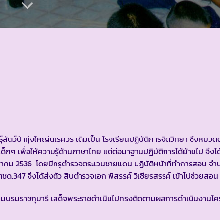
์สัตว์ป่าทุ่งใหญ่นเรศวร เดิมเป็น โรงเรียนปฏิบัติการจิตวิทยา ซึ่งหม
ด็กๆ เพื่อให้ความรู้ด้านภาษาไทย แต่ต่อมาฐานปฏิบัติการได้ย้ายไป จึง
 มีนาคม 2536 โดยมีครูตำรวจตระเวนชายแดน ปฏิบัติหน้าที่ทำการสอน จำ
ด.347 จึงได้ส่งตัว สิบตำรวจเอก พิสรรค์ วิเชียรสรรค์ เข้าไปช่วยสอน
สยามบรมราชกุมารี เสด็จพระราชดำเนินไปทรงติดตามผลการดำเนินงาน