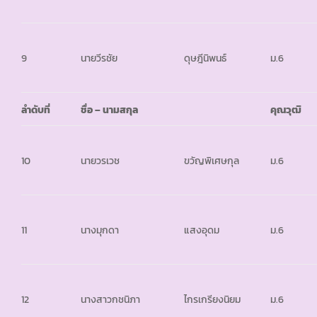
9
นายวีรชัย
ดุษฎีนิพนธ์
ม.6
ลำดับที่
ชื่อ – นามสกุล
คุณวุฒิ
10
นายวรเวช
ขวัญพิเศษกุล
ม.6
11
นางมุกดา
แสงอุดม
ม.6
12
นางสาวกชนิภา
ไกรเกรียงนิยม
ม.6