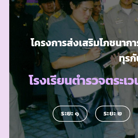
โครงการส่งเสริมโภชนาการ
ทุรกั
โรงเรียนตำรวจตระเว
ระยะ ๑
ระยะ ๒