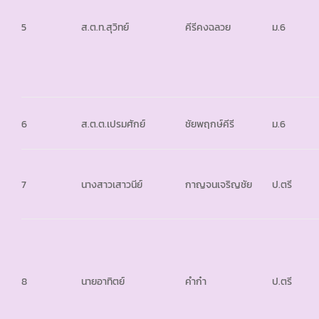
5
ส.ต.ท.สุวิทย์
คีรีคงฉลวย
ม.6
6
ส.ต.ต.เปรมศักย์
ชัยพฤกษ์คีรี
ม.6
7
นางสาวเสาวนีย์
กาญจนเจริญชัย
ป.ตรี
8
นายอาทิตย์
คำก๋า
ป.ตรี