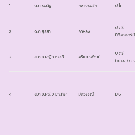
1
ด.ต.ธนูดิฐ
กลางธนรัก
ป.โท
ป.ตรี
2
ด.ต.สุริยา
กาหลง
นิติศาสตร์
ป.ตรี
3
ส.ต.อ.หญิง กรรวี
ศรีแสงพัฒน์
(กศ.บ.) ภา
4
ส.ต.อ.หญิง มณทิรา
มีสุวรรณ์
ม.6