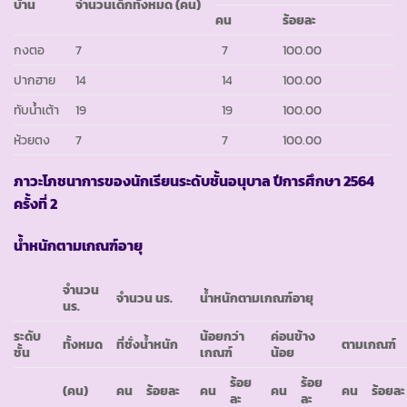
บ้าน
จำนวนเด็กทั้งหมด (คน)
คน
ร้อยละ
กงตอ
7
7
100.00
ปากฮาย
14
14
100.00
ทับน้ำเต้า
19
19
100.00
ห้วยตง
7
7
100.00
ภาวะโภชนาการของนักเรียนระดับชั้นอนุบาล ปีการศึกษา 2564
ครั้งที่ 2
น้ำหนักตามเกณฑ์อายุ
จำนวน
จำนวน นร.
น้ำหนักตามเกณฑ์อายุ
นร.
ระดับ
น้อยกว่า
ค่อนข้าง
ทั้งหมด
ที่ชั่งน้ำหนัก
ตามเกณฑ์
ชั้น
เกณฑ์
น้อย
ร้อย
ร้อย
(คน)
คน
ร้อยละ
คน
คน
คน
ร้อยละ
ละ
ละ