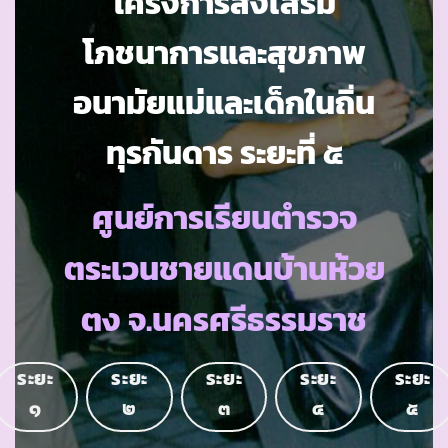
โครงการส่งเสริม
โภชนาการและสุขภาพ
อนามัยแม่และเด็กในถิ่น
ทุรกันดาร ระยะที่ ๕
ศูนย์การเรียนตำรวจ
ตระเวนชายแดนบ้านห้วย
ตง จ.นครศรีธรรมราช
ระยะ
ระยะ
ระยะ
ระยะ
ระยะ
๑
๒
๓
๔
๕