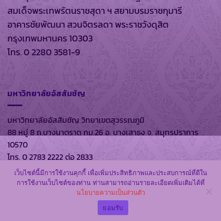
สมเด็จพระเทพรัตนราชสุดา ฯ สยามบรมราชกุมารี
อาคารชัยพัฒนา สวนจิตรลดา พระราชวังดุสิต
กรุงเทพมหานคร 10303
โทร. 0 2280 3581-9
มหาวิทยาลัยอัสสัมชัญ
มหาวิทยาลัยอัสสัมชัญ วิทยาเขตสุวรรณภูมิ
88 หมู่ 8 ถ.บางนาตราด กม.26 อ. บางเสาธง จ. สมุทรปราการ
10570
โทร. 0 2783 2222 ต่อ 2833
เว็บไซต์นี้มีการใช้งานคุกกี้ เพื่อเพิ่มประสิทธิภาพและประสบการณ์ที่ดีใน
การใช้งานเว็บไซต์ของท่าน ท่านสามารถอ่านรายละเอียดเพิ่มเติมได้ที่
นโยบายความเป็นส่วนตัว
สงวนลิขสิทธิ์ พ.ศ. 2569 ตาม พรบ.ลิขสิทธิ์ พ.ศ. 2537 โดย
หอ
สมุดส่วนพระองค์
และ
มหาวิทยาลัยอัสสัมชัญ
ยอมรับ