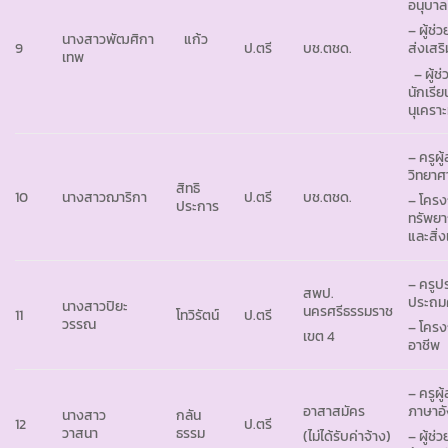
อนุบาล
– ผู้ช
นางสาวพัฒศิกา แก้ว
9
ป.ตรี
บช.ตชด.
ส่งเสร
เทพ
– ผู้ช
นักเรี
นุเคราะ
– ครูผู
วิทยาศ
สิทธิ
10
นางสาวฌาริกา
ป.ตรี
บช.ตชด.
– โครง
ประการ
ทรัพย
และสิ่
– ครูปร
สพป.
ประถมศ
นางสาวปิยะ
นครศรีธรรมราช
11
โทวิรัตน์
ป.ตรี
วรรณ
– โครง
เขต 4
อาชีพ
– ครูผู
อาสาสมัคร
ภาษาอ
นางสาว
กลัน
12
ป.ตรี
วาสนา
ธรรม
(ไม่ได้รับค่าจ้าง)
– ผู้ช