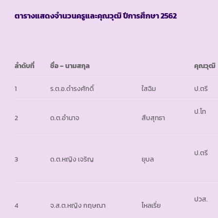
ตารางแสดงจำนวนครูและคุณวุฒิ ปีการศึกษา
2562
ลำดับที่
ชื่อ – นามสกุล
คุณวุฒิ
1
ร.ต.อ.ดำรงศักดิ์
ใสฉิม
ป.ตรี
ป.โท
2
ด.ต.อำนาจ
สืบสุทธา
ป.ตรี
3
ด.ต.หญิง เจริญ
ยุบล
ปวส.
4
จ.ส.ต.หญิง กฤษณา
ไหลเรี่ย