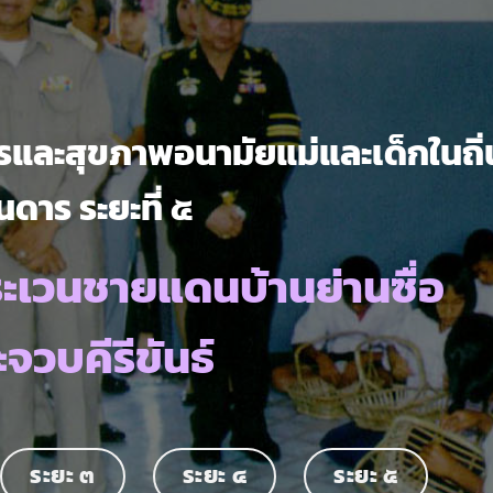
และสุขภาพอนามัยแม่และเด็กในถิ่
นดาร ระยะที่ ๕
ะเวนชายแดนบ้านย่านซื่อ
จวบคีรีขันธ์
ระยะ ๓
ระยะ ๔
ระยะ ๕