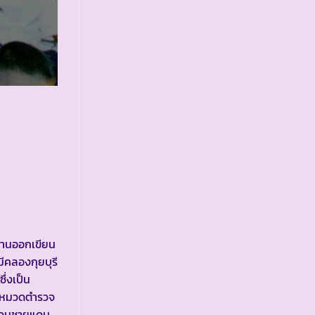
อ่านออกเขียน
มีคลองกุยบุรี
ึ่งเป็น
คับหมวดตำรวจ
ระเวนชายแดน