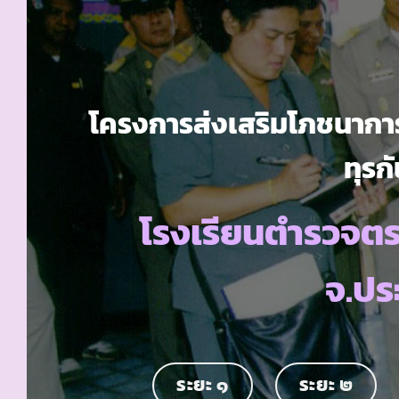
โครงการส่งเสริมโภชนาการ
ทุรกั
โรงเรียนตำรวจตร
จ.ประ
ระยะ ๑
ระยะ ๒