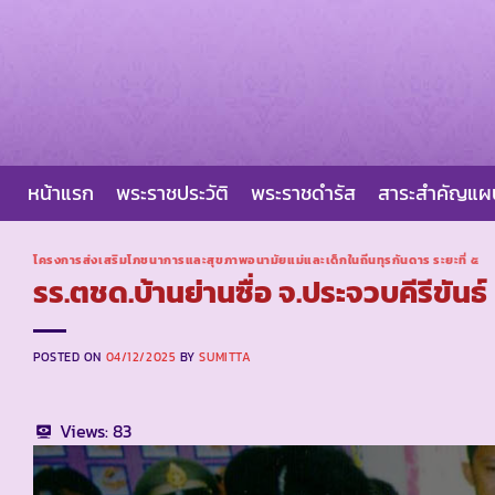
Skip
to
content
หน้าแรก
พระราชประวัติ
พระราชดำรัส
สาระสำคัญแ
โครงการส่งเสริมโภชนาการและสุขภาพอนามัยแม่และเด็กในถิ่นทุรกันดาร ระยะที่ ๕
รร.ตชด.บ้านย่านซื่อ จ.ประจวบคีรีขันธ์
POSTED ON
04/12/2025
BY
SUMITTA
Views:
83