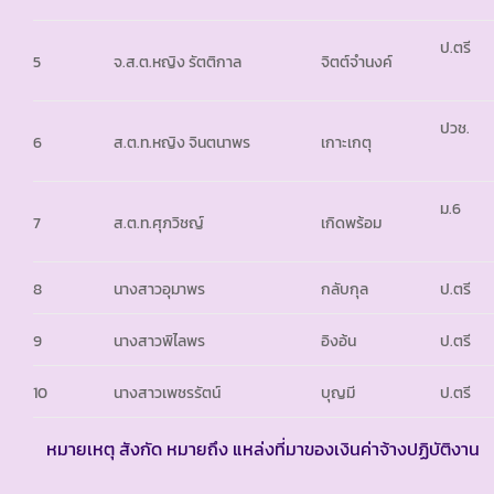
ป.ตรี
5
จ.ส.ต.หญิง รัตติกาล
จิตต์จำนงค์
ปวช.
6
ส.ต.ท.หญิง จินตนาพร
เกาะเกตุ
ม.6
7
ส.ต.ท.ศุภวิชญ์
เกิดพร้อม
8
นางสาวอุมาพร
กลับกุล
ป.ตรี
9
นางสาวพิไลพร
อิงอ้น
ป.ตรี
10
นางสาวเพชรรัตน์
บุญมี
ป.ตรี
หมายเหตุ สังกัด หมายถึง แหล่งที่มาของเงินค่าจ้างปฏิบัติงาน