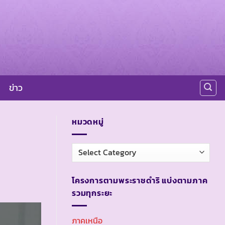
ข่าว
หมวดหมู่
หมวด
หมู่
โครงการตามพระราชดำริ แบ่งตามภาค
รวมทุกระยะ
ภาคเหนือ