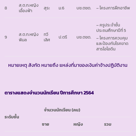
ส.ต.ท.หญิง
8
สุระ
ม.6
บช.ตชด.
– โครงการฝึกอาชีพ
เอื้องฟ้า
– ครูประจำชั้น
ประถมศึกษาปีที่ 5
ส.ต.ท.หญิง
ทวี
9
ป.ตรี
บช.ตชด.
– โครงการควบคุม
พิมล
เลิศ
และป้องกันโรคขาด
สารไอโอดีน
หมายเหตุ สังกัด หมายถึง แหล่งที่มาของเงินค่าจ้างปฏิบัติงาน
ตารางแสดงจำนวนนักเรียน ปีการศึกษา
2564
จำนวนนักเรียน (คน)
ระดับชั้น
ชาย
หญิง
รวม