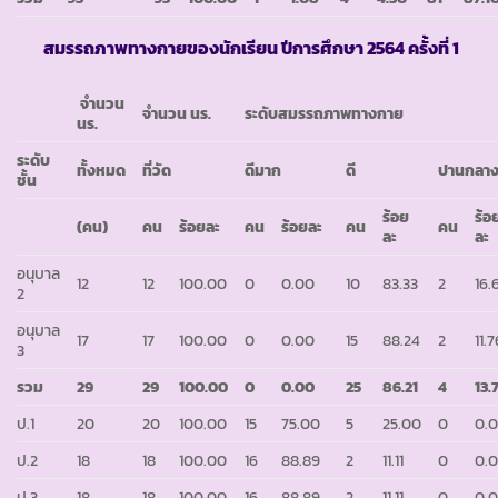
สมรรถภาพทางกายของนักเรียน ปีการศึกษา
2564 ครั้งที่ 1
จำนวน
จำนวน นร.
ระดับสมรรถภาพทางกาย
นร.
ระดับ
ทั้งหมด
ที่วัด
ดีมาก
ดี
ปานกลา
ชั้น
ร้อย
ร้อ
(คน)
คน
ร้อยละ
คน
ร้อยละ
คน
คน
ละ
ละ
อนุบาล
12
12
100.00
0
0.00
10
83.33
2
16.
2
อนุบาล
17
17
100.00
0
0.00
15
88.24
2
11.7
3
รวม
29
29
100.00
0
0.00
25
86.21
4
13.
ป.1
20
20
100.00
15
75.00
5
25.00
0
0.
ป.2
18
18
100.00
16
88.89
2
11.11
0
0.
ป.3
18
18
100.00
16
88.89
2
11.11
0
0.