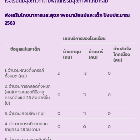
โรงเรียนมีสุขภาวะที่ดี มีพฤติกรรมสุขภาพที่เหมาะสม
ส่
งเสริมโภชนาการและสุขภาพอนามัยแม่และเด็ก
ปีงบประมาณ
2563
เขตบริการของโรงเรียน
บ้านอันจือ
ข้อมูลแม่และเด็ก
บ้านตาตุม
บ้านดาร์
โคกเมือง
(คน)
(คน)
(คน)
1. จำนวนหญิงตั้งครรภ์
2
13
0
ทั้งหมด (คน)
2. จำนวนการคลอดทั้งหมด
(คน)(การคลอดที่มีอายุ
0
11
0
ครรภ์ตั้งแต่ 28 สัปดาห์ขึ้น
ไป)
3. จำนวนเกิดมีชีพ (คน)
0
11
0
4. จำนวนทารกที่ตายก่อน
0
0
0
อายุครบ 28 วัน (คน)
5. จำนวนทารกแรกเกิดมีน้ำ