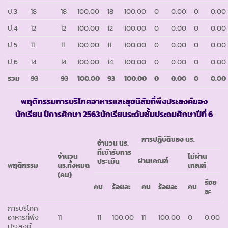
ป.3
18
18
100.00
18
100.00
0
0.00
0
0.00
ป.4
12
12
100.00
12
100.00
0
0.00
0
0.00
ป.5
11
11
100.00
11
100.00
0
0.00
0
0.00
ป.6
14
14
100.00
14
100.00
0
0.00
0
0.00
รวม
93
93
100.00
93
100.00
0
0.00
0
0.00
พฤติกรรมการบริโภคอาหารและสุขนิสัยที่พึงประสงค์ของ
นักเรียน ปีการศึกษา
2563
นักเรียนระดับชั้นประถมศึกษาปีที่ 6
การปฏิบัติของ นร.
จำนวน นร.
ที่เข้ารับการ
จำนวน
ไม่ผ่าน
ผ่านเกณฑ์
ประเมิน
พฤติกรรม
นร.ทั้งหมด
เกณฑ์
(คน)
ร้อย
คน
ร้อยละ
คน
ร้อยละ
คน
ละ
การบริโภค
อาหารที่พึง
11
11
100.00
11
100.00
0
0.00
ประสงค์