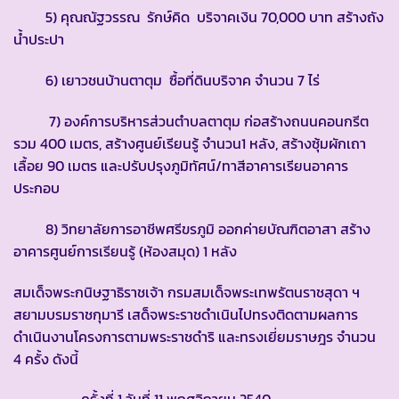
5) คุณณัฐวรรณ รักษ์คิด บริจาคเงิน 70,000 บาท สร้างถัง
น้ำประปา
6) เยาวชนบ้านตาตุม ซื้อที่ดินบริจาค จำนวน 7 ไร่
7) องค์การบริหารส่วนตำบลตาตุม ก่อสร้างถนนคอนกรีต
รวม 400 เมตร, สร้างศูนย์เรียนรู้ จำนวน1 หลัง, สร้างซุ้มผักเถา
เลื้อย 90 เมตร และปรับปรุงภูมิทัศน์/ทาสีอาคารเรียนอาคาร
ประกอบ
8) วิทยาลัยการอาชีพศรีขรภูมิ ออกค่ายบัณฑิตอาสา สร้าง
อาคารศูนย์การเรียนรู้ (ห้องสมุด) 1 หลัง
สมเด็จพระกนิษฐาธิราชเจ้า กรมสมเด็จพระเทพรัตนราชสุดา ฯ
สยามบรมราชกุมารี เสด็จพระราชดำเนินไปทรงติดตามผลการ
ดำเนินงานโครงการตามพระราชดำริ และทรงเยี่ยมราษฎร จำนวน
4 ครั้ง ดังนี้