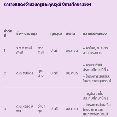
ตารางแสดงจำนวนครูและคุณวุฒิ ปีการศึกษา
2564
ลำดับ
ชื่อ – นามสกุล
คุณวุฒิ
สังกัด
ความรับผิดชอบ
ที่
ร.ต.ต.พงษ์
สาธุ
– ครูใหญ่/บริหาร
1
ป.ตรี
บช.ตชด.
ศักดิ์
รัมย์
งานโครงการ
– ครูประจำชั้น
ประถมศึกษาปีที่ 4
บุญ
2
ด.ต.สมบัตร
ป.ตรี
บช.ตชด.
ต่าง
– โครงการนักเรียน
ในพระราชานุเคราะห์
– ครูประจำชั้น
ประถมศึกษาปีที่ 2
– โครงการส่งเสริม
ด.ต.หญิง สุ
จำปา
3
ป.ตรี
บช.ตชด.
โภชนาการและ
พิน
ตุม
สุขภาพอนามัยแม่