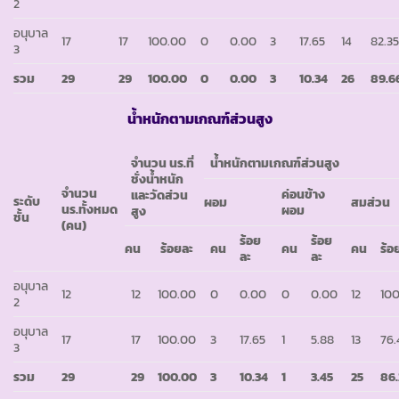
2
อนุบาล
17
17
100.00
0
0.00
3
17.65
14
82.3
3
รวม
29
29
100.00
0
0.00
3
10.34
26
89.6
น้ำหนักตามเกณฑ์ส่วนสูง
จำนวน นร.
ที่
น้ำหนักตามเกณฑ์ส่วนสูง
ชั่งน้ำหนัก
จำนวน
ค่อนข้าง
และวัดส่วน
ระดับ
ผอม
สมส่วน
นร.
ทั้งหมด
ผอม
สูง
ชั้น
(คน)
ร้อย
ร้อย
คน
ร้อยละ
คน
คน
คน
ร้อ
ละ
ละ
อนุบาล
12
12
100.00
0
0.00
0
0.00
12
10
2
อนุบาล
17
17
100.00
3
17.65
1
5.88
13
76.
3
รวม
29
29
100.00
3
10.34
1
3.45
25
86.