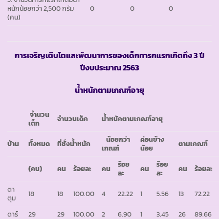
หนักน้อยกว่า 2,500 กรัม
0
0
0
(คน)
การเจริญเติบโตและพัฒนาการของเด็กทารกแรกเกิดถึง
3 ปี
ปีงบประมาณ 2563
น้ำหนักตามเกณฑ์อายุ
จำนวน
จำนวนเด็ก
น้ำหนักตามเกณฑ์อายุ
เด็ก
น้อยกว่า
ค่อนข้าง
บ้าน
ทั้งหมด
ที่ชั่งน้ำหนัก
ตามเกณฑ์
เกณฑ์
น้อย
ร้อย
ร้อย
(คน)
คน
ร้อยละ
คน
คน
คน
ร้อยละ
ละ
ละ
ตา
18
18
100.00
4
22.22
1
5.56
13
72.22
ตุม
ดาร์
29
29
100.00
2
6.90
1
3.45
26
89.66