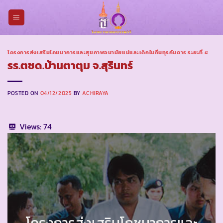
Skip
to
content
โครงการส่งเสริมโภชนาการและสุขภาพอนามัยแม่และเด็กในถิ่นทุรกันดาร ระยะที่ ๕
รร.ตชด.บ้านตาตุม จ.สุรินทร์
POSTED ON
04/12/2025
BY
ACHIRAYA
Views:
74
โครงการส่งเสริมโภชนาการและ