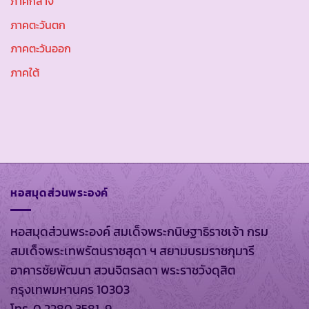
ภาคกลาง
ภาคตะวันตก
ภาคตะวันออก
ภาคใต้
หอสมุดส่วนพระองค์
หอสมุดส่วนพระองค์ สมเด็จพระกนิษฐาธิราชเจ้า กรม
สมเด็จพระเทพรัตนราชสุดา ฯ สยามบรมราชกุมารี
อาคารชัยพัฒนา สวนจิตรลดา พระราชวังดุสิต
กรุงเทพมหานคร 10303