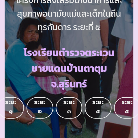
สุขภาพอนามัยแม่และเด็กในถิ่น
ทุรกันดาร ระยะที่ ๕
โรงเรียนตำรวจตระเวน
ชายแดนบ้านตาตุม
จ.สุรินทร์
ระยะ
ระยะ
ระยะ
ระยะ
ระยะ
๑
๒
๓
๔
๕