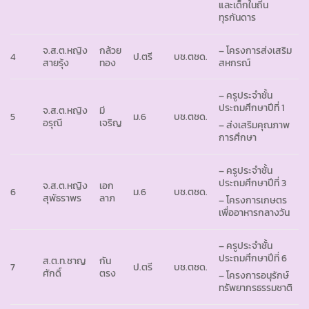
และเด็กในถิ่น
ทุรกันดาร
จ.ส.ต.หญิง
กล้วย
– โครงการส่งเสริม
4
ป.ตรี
บช.ตชด.
สายรุ้ง
ทอง
สหกรณ์
– ครูประจำชั้น
ประถมศึกษาปีที่ 1
จ.ส.ต.หญิง
มี
5
ม.6
บช.ตชด.
อรุณี
เจริญ
– ส่งเสริมคุณภาพ
การศึกษา
– ครูประจำชั้น
ประถมศึกษาปีที่ 3
จ.ส.ต.หญิง
เอก
6
ม.6
บช.ตชด.
สุพัธราพร
ลาภ
– โครงการเกษตร
เพื่ออาหารกลางวัน
– ครูประจำชั้น
ประถมศึกษาปีที่ 6
ส.ต.ท.ชาญ
กัน
7
ป.ตรี
บช.ตชด.
ศักดิ์
ตรง
– โครงการอนุรักษ์
ทรัพยากรธรรมชาติ