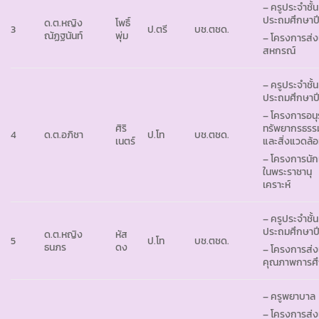
– ครูประจำชั้น
ประถมศึกษาปีท
ด.ต.หญิง
โพธิ์
3
ป.ตรี
บช.ตชด.
ณัฏฐนันท์
พุ่ม
– โครงการส่ง
สหกรณ์
– ครูประจำชั้น
ประถมศึกษาปีท
– โครงการอนุร
ศิริ
ทรัพยากรธรร
4
ด.ต.อภิชา
ป.โท
บช.ตชด.
เนตร์
และสิ่งแวดล้
– โครงการนัก
ในพระราชานุ
เคราะห์
– ครูประจำชั้น
ประถมศึกษาปีท
ด.ต.หญิง
หัส
5
ป.โท
บช.ตชด.
ธนภร
ดง
– โครงการส่ง
คุณภาพการศ
– ครูพยาบาล
– โครงการส่ง