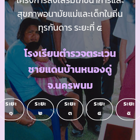
สุขภาพอนามัยแม่และเด็กในถิ่น
ทุรกันดาร ระยะที่ ๕
โรงเรียนตำรวจตระเวน
ชายแดนบ้านหนองดู่
จ.นครพนม
ระยะ
ระยะ
ระยะ
ระยะ
ระยะ
๑
๒
๓
๔
๕