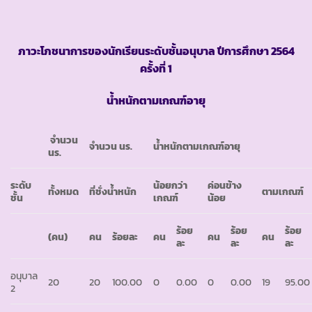
ภาวะโภชนาการของนักเรียนระดับชั้นอนุบาล ปีการศึกษา
2564
ครั้งที่ 1
น้ำหนักตามเกณฑ์อายุ
จำนวน
จำนวน นร.
น้ำหนักตามเกณฑ์อายุ
นร.
ระดับ
น้อยกว่า
ค่อนข้าง
ทั้งหมด
ที่ชั่งน้ำหนัก
ตามเกณฑ์
ชั้น
เกณฑ์
น้อย
ร้อย
ร้อย
ร้อย
(คน)
คน
ร้อยละ
คน
คน
คน
ละ
ละ
ละ
อนุบาล
20
20
100.00
0
0.00
0
0.00
19
95.00
2