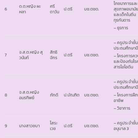
โภชนาการและ
ด.ต.หญิง ผะ
ศรี
6
ป.ตรี
บช.ตชด.
สุขภาพอนามัย
หลา
ดาวัน
และเด็กในถิ่น
ทุรกันดาร
– ธุรการ
– ครูประจำชั้น
ประถมศึกษาปีท
จ.ส.ต.หญิง สุ
สิทธิ
7
ป.ตรี
บช.ตชด.
– โครงการคว
วนันท์
จักร
และป้องกันโ
สารไอโอดีน
– ครูประจำชั้น
ประถมศึกษาปีที
จ.ส.ต.หญิง
8
ภักดี
ป.บัณฑิต
บช.ตชด.
– โครงการฝึ
อมรทิพย์
อาชีพ
– วิชาการ
โสระ
– ครูประจำชั้น
9
นางสาวชบา
ป.ตรี
บช.ตชด.
เวช
อนุบาล 3