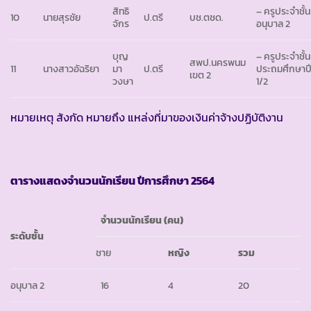
สิทธิ
– ครูประจำชั้น
10
นายสุรชัย
ป.ตรี
บช.ตชด.
จักร
อนุบาล 2
บุญ
– ครูประจำชั้น
สพป.นครพนม
11
นางสาวอัฉริยา
มา
ป.ตรี
ประถมศึกษาปีท
เขต 2
วงษา
1/2
หมายเหตุ สังกัด หมายถึง แหล่งที่มาของเงินค่าจ้างปฏิบัติงาน
ตารางแสดงจำนวนนักเรียน ปีการศึกษา
2564
จำนวนนักเรียน (คน)
ระดับชั้น
ชาย
หญิง
รวม
อนุบาล 2
16
4
20