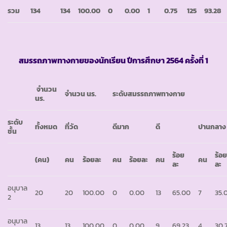
รวม
134
134
100.00
0
0.00
1
0.
75
125
93.28
สมรรถภาพทางกายของนักเรียน ปีการศึกษา
2564 ครั้งที่ 1
จำนวน
จำนวน นร.
ระดับสมรรถภาพทางกาย
นร.
ระดับ
ทั้งหมด
ที่วัด
ดีมาก
ดี
ปานกลาง
ชั้น
ร้อย
ร้อ
(คน)
คน
ร้อยละ
คน
ร้อยละ
คน
คน
ละ
ละ
อนุบาล
20
20
100.00
0
0.00
13
65.00
7
35.
2
อนุบาล
13
13
100.00
0
0.00
9
69.23
4
30.