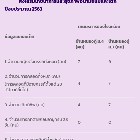
ส่
งเสริมโภชนาการและสุขภาพอนามัยแม่และเด็ก
ปีงบประมาณ 2563
เขตบริการของโรงเรียน
ข้อมูลแม่และเด็ก
บ้านหนองดู่ ม.4
บ้านหนองดู่
(คน)
ม.7 (คน)
1. จำนวนหญิงตั้งครรภ์ทั้งหมด (คน)
7
9
2. จำนวนการคลอดทั้งหมด (คน)
4
7
(การคลอดที่มีอายุครรภ์ตั้งแต่ 28
สัปดาห์ขึ้นไป)
3. จำนวนเกิดมีชีพ (คน)
4
7
4. จำนวนทารกที่ตายก่อนอายุครบ 28
0
0
วัน (คน)
5. จำนวนทารกแรกเกิดมีน้ำหนักน้อยกว่า