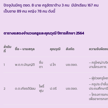
ปัจจุบันมีครู ตชด. 8 นาย ครูอัตราจ้าง 3 คน มีนักเรียน 167 คน
เป็นชาย 89 คน หญิง 78 คน ดังนี้
ตารางแสดงจำนวนครูและคุณวุฒิ ปีการศึกษา
2564
ลำดับ
ชื่อ – นามสกุล
คุณวุฒิ
สังกัด
ความรับผิดช
ที่
ชื่น
– ครูใหญ่/บริ
1
พ.ต.ท.บัญญัติ
ป.โท
บช.ตชด.
ตา
งานโครงการ
– ผู้ช่วยครูให
– ครูประจำชั้น
โพธิ์
2
ด.ต.เกียรตินิยม
ป.ตรี
บช.ตชด.
ประถมศึกษาปีท
พุ่ม
– โครงการเก
เพื่ออาหารกลา