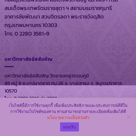
สมเด็จพระเทพรัตนราชสุดา ฯ สยามบรมราชกุมารี
อาคารชัยพัฒนา สวนจิตรลดา พระราชวังดุสิต
กรุงเทพมหานคร 10303
โทร. 0 2280 3581-9
มหาวิทยาลัยอัสสัมชัญ
มหาวิทยาลัยอัสสัมชัญ วิทยาเขตสุวรรณภูมิ
88 หมู่ 8 ถ.บางนาตราด กม.26 อ. บางเสาธง จ. สมุทรปราการ
10570
โทร. 0 2783 2222 ต่อ 2833
เว็บไซต์นี้มีการใช้งานคุกกี้ เพื่อเพิ่มประสิทธิภาพและประสบการณ์ที่ดีใน
การใช้งานเว็บไซต์ของท่าน ท่านสามารถอ่านรายละเอียดเพิ่มเติมได้ที่
นโยบายความเป็นส่วนตัว
สงวนลิขสิทธิ์ พ.ศ. 2569 ตาม พรบ.ลิขสิทธิ์ พ.ศ. 2537 โดย
หอ
ยอมรับ
สมุดส่วนพระองค์
และ
มหาวิทยาลัยอัสสัมชัญ