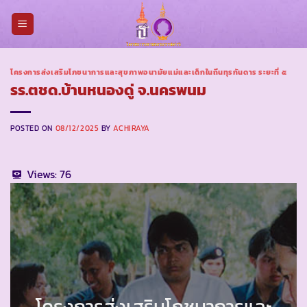
Skip
to
content
โครงการส่งเสริมโภชนาการและสุขภาพอนามัยแม่และเด็กในถิ่นทุรกันดาร ระยะที่ ๕
รร.ตชด.บ้านหนองดู่ จ.นครพนม
POSTED ON
08/12/2025
BY
ACHIRAYA
Views:
76
โครงการส่งเสริมโภชนาการและ