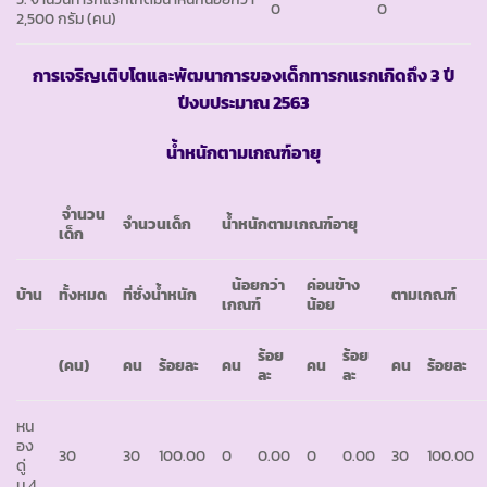
0
0
2,500 กรัม (คน)
การเจริญเติบโตและพัฒนาการของเด็กทารกแรกเกิดถึง
3 ปี
ปีงบประมาณ 2563
น้ำหนักตามเกณฑ์อายุ
จำนวน
จำนวนเด็ก
น้ำหนักตามเกณฑ์อายุ
เด็ก
น้อยกว่า
ค่อนข้าง
บ้าน
ทั้งหมด
ที่ชั่งน้ำหนัก
ตามเกณฑ์
เกณฑ์
น้อย
ร้อย
ร้อย
(คน)
คน
ร้อยละ
คน
คน
คน
ร้อยละ
ละ
ละ
หน
อง
30
30
100.00
0
0.00
0
0.00
30
100.00
ดู่
ม.4