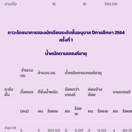
ลาดเรือ
16
16
100.00
ภาวะโภชนาการของนักเรียนระดับชั้นอนุบาล ปีการศึกษา
2564
ครั้งที่ 1
น้ำหนักตามเกณฑ์อายุ
จำนวน
จำนวน นร.
น้ำหนักตามเกณฑ์อายุ
นร.
ระดับ
น้อยกว่า
ค่อนข้าง
ทั้งหมด
ที่ชั่งน้ำหนัก
ตามเกณฑ์
ชั้น
เกณฑ์
น้อย
ร้อย
(คน)
คน
ร้อยละ
คน
คน
ร้อยละ
คน
ร้อยล
ละ
อนุบาล
5
5
100.00
0
0.00
0
0.00
4
80.0