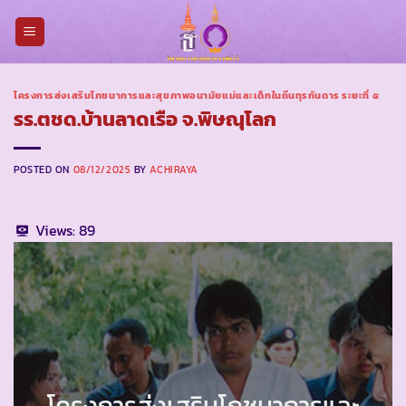
Skip
to
content
โครงการส่งเสริมโภชนาการและสุขภาพอนามัยแม่และเด็กในถิ่นทุรกันดาร ระยะที่ ๕
รร.ตชด.บ้านลาดเรือ จ.พิษณุโลก
POSTED ON
08/12/2025
BY
ACHIRAYA
Views:
89
โครงการส่งเสริมโภชนาการและ