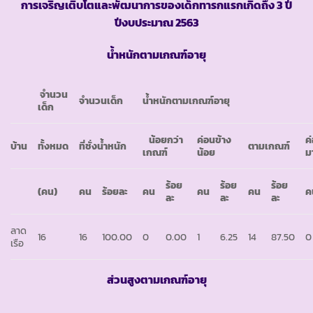
การเจริญเติบโตและพัฒนาการของเด็กทารกแรกเกิดถึง
3 ปี
ปีงบประมาณ 2563
น้ำหนักตามเกณฑ์อายุ
จำนวน
จำนวนเด็ก
น้ำหนักตามเกณฑ์อายุ
เด็ก
น้อยกว่า
ค่อนข้าง
ค
บ้าน
ทั้งหมด
ที่ชั่งน้ำหนัก
ตามเกณฑ์
เกณฑ์
น้อย
ม
ร้อย
ร้อย
ร้อย
(คน)
คน
ร้อยละ
คน
คน
คน
ค
ละ
ละ
ละ
ลาด
16
16
100.00
0
0.00
1
6.25
14
87.50
0
เรือ
ส่วนสูงตามเกณฑ์อายุ