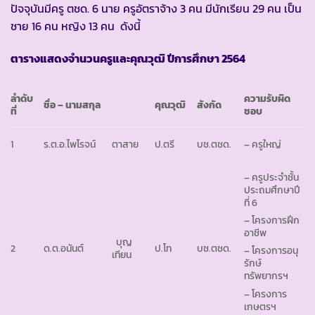
ปัจจุบันมีครู ตชด. 6 นาย ครูอัตราจ้าง 3 คน มีนักเรียน 29 คน เป็น
ชาย 16 คน หญิง 13 คน ดังนี้
ตารางแสดงจำนวนครูและคุณวุฒิ ปีการศึกษา
2564
ลำดับ
ความรับผิด
ชื่อ – นามสกุล
คุณวุฒิ
สังกัด
ที่
ชอบ
1
ร.ต.อ.ไพโรจน์
ตาสาย
ป.ตรี
บช.ตชด.
– ครูใหญ่
– ครูประจำชั้น
ประถมศึกษาปี
ที่ 6
– โครงการฝึก
อาชีพ
บุญ
2
ด.ต.อนันต์
ป.โท
บช.ตชด.
– โครงการอนุ
เทียน
รักษ์
ทรัพยากรฯ
– โครงการ
เกษตรฯ