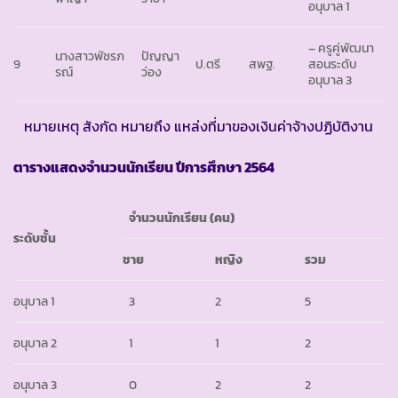
อนุบาล 1
– ครูคู่พัฒนา
นางสาวพัชรภ
ปัญญา
9
ป.ตรี
สพฐ.
สอนระดับ
รณ์
ว่อง
อนุบาล 3
หมายเหตุ สังกัด หมายถึง แหล่งที่มาของเงินค่าจ้างปฏิบัติงาน
ตารางแสดงจำนวนนักเรียน ปีการศึกษา
2564
จำนวนนักเรียน (คน)
ระดับชั้น
ชาย
หญิง
รวม
อนุบาล 1
3
2
5
อนุบาล 2
1
1
2
อนุบาล 3
0
2
2