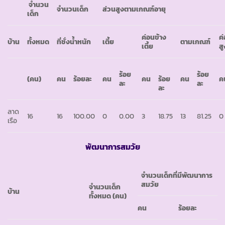
จำนวน
จำนวนเด็ก
ส่วนสูงตามเกณฑ์อายุ
เด็ก
ค่อนข้าง
ค
บ้าน
ทั้งหมด
ที่ชั่งน้ำหนัก
เตี้ย
ตามเกณฑ์
เตี้ย
สู
ร้อย
ร้อย
(คน)
คน
ร้อยละ
คน
คน
ร้อย
คน
ค
ละ
ละ
ละ
ลาด
16
16
100.00
0
0.00
3
18.75
13
81.25
0
เรือ
พัฒนาการสมวัย
จำนวนเด็กที่มีพัฒนาการ
สมวัย
จำนวนเด็ก
บ้าน
ทั้งหมด (คน)
คน
ร้อยละ