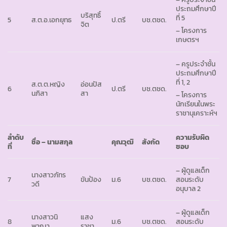
ประถมศึกษาปี
บริสุทธิ์
ที่ 5
5
ส.ต.อ.เอกยุทธ
ป.ตรี
บช.ตชด.
จิต
– โครงการ
เกษตรฯ
– ครูประจำชั้น
ประถมศึกษาปี
ที่ 1, 2
ส.ต.ต.หญิง
อ่อนปัส
6
ป.ตรี
บช.ตชด.
นภิสา
สา
– โครงการ
นักเรียนในพระ
ราชานุเคราะห์ฯ
ลำดับ
ความรับผิด
ชื่อ – นามสกุล
คุณวุฒิ
สังกัด
ที่
ชอบ
– ผู้ดูแลเด็ก
นางสาวภัทร
7
ขันป้อง
ม.6
บช.ตชด.
สอนระดับ
วดี
อนุบาล 2
– ผู้ดูแลเด็ก
นางสาวนิ
แสง
8
ม.6
บช.ตชด.
สอนระดับ
พาญา
ราชา