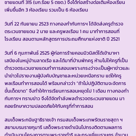
ชายแดนที่ 315 (บก.ร้อย 5 ตชด.) จึงได้ก่อสร้างต่อเติมห้องเรียน
เพิ่มขึ้นอีก 3 ห้องเรียน รวมเป็น 6 ห้องเรียน
วันที่ 22 กันยายน 2523 ทางกองกำกับการฯ ได้จัดส่งครูตำรวจ
ตระเวนชายแดน 2 นาย และครูพลเรือน 1 คน มาทำการสอนที่
โรงเรียน สอนตามหลักสูตรการประถมศึกษาแห่งชาติ ปี 2521
วันที่ 6 กุมภาพันธ์ 2525 ผู้ก่อการร้ายคอมมิวนิสต์ได้เข้ามาหา
เสบียงในหมู่บ้านลาดเรือ และได้มาที่บ้านพักครู ห้ามไม่ให้ครูที่เป็น
ตำรวจตระเวนชายแดนทำการสอนเพราะเกรงว่าจะเป็นผู้หาข่าวและ
นำข่าวไปรายงานผู้บังคับบัญชาและหน่วยเหนือทราบ แต่ให้ครู
พลเรือนทำการสอนได้ พร้อมกล่าวว่า “ถ้าไม่ปฏิบัติตามจะจัดการ
ขั้นเด็ดขาด” จึงทำให้การเรียนการสอนหยุดไป 1 เดือน ทางกองกำ
กับการฯ ทราบข่าว จึงได้จัดกำลังพลตำรวจตระเวนชายแดน มา
คอยรักษาความปลอดภัยให้กับครูที่ทำการสอน
สมเด็จพระกนิษฐาธิราชเจ้า กรมสมเด็จพระเทพรัตนราชสุดา ฯ
สยามบรมราชกุมารี เสด็จพระราชดำเนินไปทรงติดตามผลการ
ดำเนินงานโครงการตามพระราชดำริ และทรงเยี่ยมราษฎร จำนวน