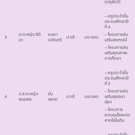
(ปศุสัตว์)
– ครูประจำชั้น
ประถมศึกษาปี
ที่ 4
ด.ต.หญิง ธิติ
คงคา
– โครงการส่ง
3
ป.ตรี
บช.ตชด.
มา
นาคินทร์
เสริมสหกรณ์
– โครงการส่ง
เสริมคุณภาพ
การศึกษา
– ครูประจำชั้น
ประถมศึกษาปี
ที่ 3
– โครงการส่ง
จ.ส.ต.หญิง
มั่น
4
ป.ตรี
บช.ตชด.
เสริมสุขอนา
พนมพร
หยวก
มัยฯ
– โครงการ
ควบคุมโรคขาด
สาดไอโอดีน
– ครูประจำชั้น