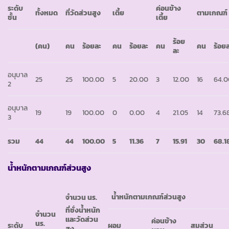
ระดับ
ค่อนข้าง
ทั้งหมด
ที่วัดส่วนสูง
เตี้ย
ตามเกณฑ์
ชั้น
เตี้ย
ร้อย
(คน)
คน
ร้อยละ
คน
ร้อยละ
คน
คน
ร้อย
ละ
อนุบาล
25
25
100.00
5
20.00
3
12.00
16
64.0
2
อนุบาล
19
19
100.00
0
0.00
4
21.05
14
73.6
3
รวม
44
44
100.00
5
11.36
7
15.91
30
68.1
น้ำหนักตามเกณฑ์ส่วนสูง
น้ำหนักตามเกณฑ์ส่วนสูง
จำนวน นร.
ที่ชั่งน้ำหนัก
จำนวน
และวัดส่วน
ค่อนข้าง
นร.
ระดับ
ผอม
สมส่วน
สูง