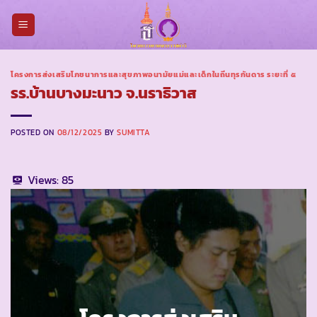
Skip
to
content
โครงการส่งเสริมโภชนาการและสุขภาพอนามัยแม่และเด็กในถิ่นทุรกันดาร ระยะที่ ๕
รร.บ้านบางมะนาว จ.นราธิวาส
POSTED ON
08/12/2025
BY
SUMITTA
Views:
85