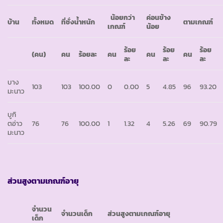
น้อยกว่า
ค่อนข้าง
บ้าน
ทั้งหมด
ที่ชั่งน้ำหนัก
ตามเกณฑ์
เกณฑ์
น้อย
ร้อย
ร้อย
ร้อย
(คน)
คน
ร้อยละ
คน
คน
คน
ละ
ละ
ละ
บาง
103
103
100.00
0
0.00
5
4.85
96
93.20
มะนาว
บูกิ
ตอ่าว
76
76
100.00
1
1.32
4
5.26
69
90.79
มะนาว
ส่วนสูงตามเกณฑ์อายุ
จำนวน
จำนวนเด็ก
ส่วนสูงตามเกณฑ์อายุ
เด็ก