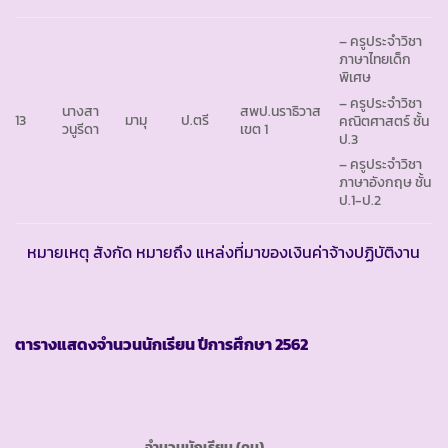
– ครูประจำวิชา
ภาษาไทยเด็ก
พิเศษ
– ครูประจำวิชา
นางสา
สพป.นราธิวาส
13
มามุ
ป.ตรี
คณิตศาสตร์ ชั้น
วนูรีดา
เขต 1
ป.3
– ครูประจำวิชา
ภาษาอังกฤษ ชั้น
ป.1-ป.2
หมายเหตุ สังกัด หมายถึง แหล่งที่มาของเงินค่าจ้างปฏิบัติงาน
ตารางแสดงจำนวนนักเรียน ปีการศึกษา
2562
จำนวนนักเรียน (คน)