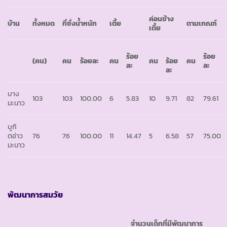
ค่อนข้าง
บ้าน
ทั้งหมด
ที่ชั่งน้ำหนัก
เตี้ย
ตามเกณฑ์
เตี้ย
ร้อย
ร้อย
(คน)
คน
ร้อยละ
คน
คน
ร้อย
คน
ละ
ละ
ละ
บาง
103
103
100.00
6
5.83
10
9.71
82
79.61
มะนาว
บูกิ
ตอ่าว
76
76
100.00
11
14.47
5
6.58
57
75.00
มะนาว
พัฒนาการสมวัย
จำนวนเด็กที่มีพัฒนาการ