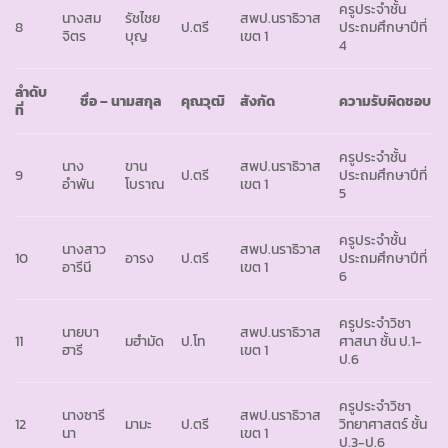
ครูประจำชั้น
นางสม
รัชไชย
สพป.นราธิวาส
8
ป.ตรี
ประถมศึกษาปีที่
จิตร
บุญ
เขต 1
4
ลำดับ
ชื่อ – นามสกุล
คุณวุฒิ
สังกัด
ความรับผิดชอบ
ที่
ครูประจำชั้น
นาง
ขาน
สพป.นราธิวาส
9
ป.ตรี
ประถมศึกษาปีที่
อำพัน
โบราณ
เขต 1
5
ครูประจำชั้น
นางสาว
สพป.นราธิวาส
10
อารง
ป.ตรี
ประถมศึกษาปีที่
อารีนี
เขต 1
6
ครูประจำวิชา
นายบา
สพป.นราธิวาส
11
มฮำมัด
ป.โท
ศาสนา ชั้น ป.1-
ฮารี
เขต 1
ป.6
ครูประจำวิชา
นางซารี
สพป.นราธิวาส
12
มามะ
ป.ตรี
วิทยาศาสตร์ ชั้น
นา
เขต 1
ป.3-ป.6