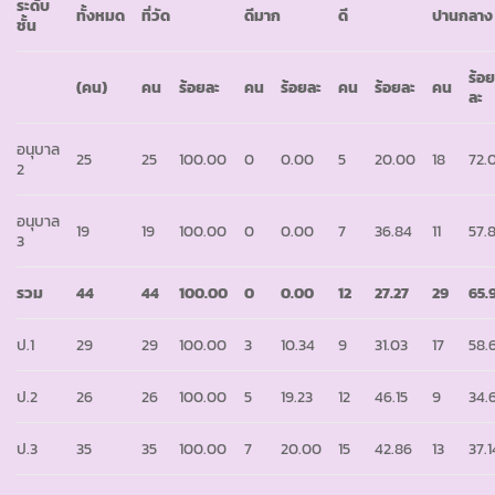
ระดับ
ทั้งหมด
ที่วัด
ดีมาก
ดี
ปานกลาง
ชั้น
ร้อ
(คน)
คน
ร้อยละ
คน
ร้อยละ
คน
ร้อยละ
คน
ละ
อนุบาล
25
25
100.00
0
0.00
5
20.00
18
72.
2
อนุบาล
19
19
100.00
0
0.00
7
36.84
11
57.
3
รวม
44
44
100.00
0
0.00
12
27.27
29
65.
ป.1
29
29
100.00
3
10.34
9
31.03
17
58.
ป.2
26
26
100.00
5
19.23
12
46.15
9
34.
ป.3
35
35
100.00
7
20.00
15
42.86
13
37.1