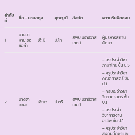
ลำดับ
ชื่อ – นามสกุล
คุณวุฒิ
สังกัด
ความรับผิดชอบ
ที่
นายมา
สพป.นราธิวาส
ผู้บริหารสถาน
1
หามะรอ
เจ๊ะมิ
ป.โท
เขต 1
ศึกษา
ซือลำ
– ครูประจำวิชา
ภาษาไทย ชั้น ป.5
– ครูประจำวิชา
คณิตศาสตร์ ชั้น
ป.1
– ครูประจำวิชา
วิทยาศาสตร์ ชั้น
นางฮา
สพป.นราธิวาส
2
เจ๊ะแว
ป.ตรี
ป.1
สะนะ
เขต 1
– ครูประจำ
วิชาการงาน
อาชีพ ชั้น ป.1
– ครูประจำวิชา
สังคมศึกษาและ