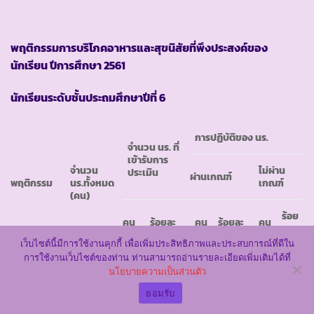
พฤติกรรมการบริโภคอาหารและสุขนิสัยที่พึงประสงค์ของ
นักเรียน ปีการศึกษา 2561
นักเรียนระดับชั้นประถมศึกษาปีที่ 6
การปฏิบัติของ นร.
จำนวน นร. ที่
เข้ารับการ
จำนวน
ไม่ผ่าน
ประเมิน
ผ่านเกณฑ์
พฤติกรรม
นร.ทั้งหมด
เกณฑ์
(คน)
ร้อย
คน
ร้อยละ
คน
ร้อยละ
คน
ละ
เว็บไซต์นี้มีการใช้งานคุกกี้ เพื่อเพิ่มประสิทธิภาพและประสบการณ์ที่ดีใน
การใช้งานเว็บไซต์ของท่าน ท่านสามารถอ่านรายละเอียดเพิ่มเติมได้ที่
การบริโภค
นโยบายความเป็นส่วนตัว
อาหารที่พึง
25
25
100.00
25
100.00
0
0.00
ประสงค์
ยอมรับ