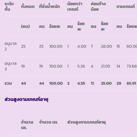
ระดับ
น้อยกว่า
ค่อนข้าง
ทั้งหมด
ที่ชั่งน้ำหนัก
ตามเกณฑ์
ชั้น
เกณฑ์
น้อย
ร้อย
ร้อย
(คน)
คน
ร้อยละ
คน
คน
คน
ร้อยล
ละ
ละ
อนุบาล
25
25
100.00
1
4.00
7
28.00
15
60.0
2
อนุบาล
19
19
100.00
1
5.26
4
21.05
14
73.68
3
รวม
44
44
100.00
2
4.55
11
25.00
29
65.91
ส่วนสูงตามเกณฑ์อายุ
จำนวน
จำนวน นร.
ส่วนสูงตามเกณฑ์อายุ
นร.