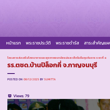
Skip
to
content
หน้าแรก
พระราชประวัติ
พระราชดำรัส
สาระสำคัญแ
โครงการส่งเสริมโภชนาการและสุขภาพอนามัยแม่และเด็กในถิ่นทุรกันดาร ระยะที่ ๕
รร.ตชด.บ้านปิล็อกคี่ จ.กาญจนบุรี
POSTED ON
08/12/2025
BY
SUMITTA
Views:
79