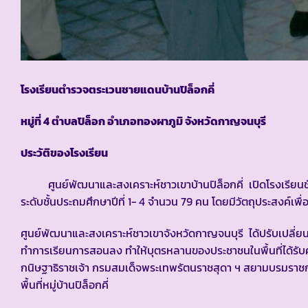
โรงเรียนตำรวจตระเวนชายแดนบ้านปิล็อกคี่
หมู่ที่
4 ตำบลปิล็อก อำเภอทองผาภูมิ จังหวัดกาญจนบุรี
ประวัติของโรงเรียน
ศูนย์พัฒนาและสงเคราะห์ชาวเขาบ้านปิล็อกคี่ เปิดโรงเรียนชั่วค
ระดับชั้นประถมศึกษาปีที่ 1- 4 จำนวน 79 คน โดยมีวัตถุประสงค์เพ
ศูนย์พัฒนาและสงเคราะห์ชาวเขาจังหวัดกาญจนบุรี ได้ปรับเปลี่ยน
ทำการเรียนการสอนลง ทำให้บุตรหลานของประชาชนในพื้นที่ได้รับคว
กนิษฐาธิราชเจ้า กรมสมเด็จพระเทพรัตนราชสุดา ฯ สยามบรมราชกุมา
พื้นที่หมู่บ้านปิล็อกคี่