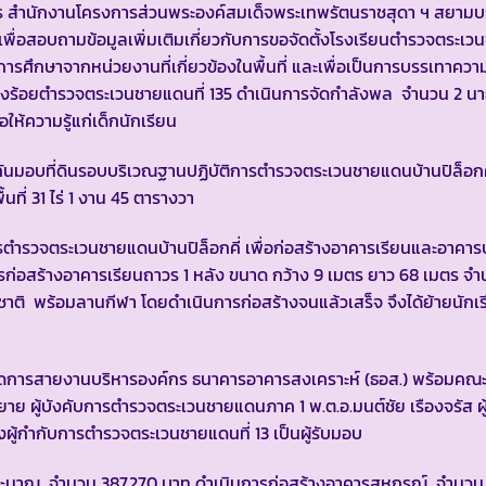
การ สำนักงานโครงการส่วนพระองค์สมเด็จพระเทพรัตนราชสุดา ฯ สยามบ
พื่อสอบถามข้อมูลเพิ่มเติมเกี่ยวกับการขอจัดตั้งโรงเรียนตำรวจตระ
ารศึกษาจากหน่วยงานที่เกี่ยวข้องในพื้นที่ และเพื่อเป็นการบรรเทาควา
้กองร้อยตำรวจตระเวนชายแดนที่ 135 ดำเนินการจัดกำลังพล จำนวน 2 
ห้ความรู้แก่เด็กนักเรียน
นมอบที่ดินรอบบริเวณฐานปฏิบัติการตำรวจตระเวนชายแดนบ้านปิล็อกคี่ 
นที่ 31 ไร่ 1 งาน 45 ตารางวา
รตำรวจตระเวนชายแดนบ้านปิล็อกคี่ เพื่อก่อสร้างอาคารเรียนและอาคา
ก่อสร้างอาคารเรียนถาวร 1 หลัง ขนาด กว้าง 9 เมตร ยาว 68 เมตร จำ
ชาติ พร้อมลานกีฬา โดยดำเนินการก่อสร้างจนแล้วเสร็จ จึงได้ย้ายนักเ
้จัดการสายงานบริหารองค์กร ธนาคารอาคารสงเคราะห์ (ธอส.) พร้อมคณ
าย ผู้บังคับการตำรวจตระเวนชายแดนภาค 1 พ.ต.อ.มนต์ชัย เรืองจรัส ผ
งผู้กำกับการตำรวจตระเวนชายแดนที่ 13 เป็นผู้รับมอบ
มาณ จำนวน 387,270 บาท ดำเนินการก่อสร้างอาคารสหกรณ์ จำนวน 1