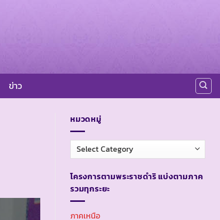
ข่าว
หมวดหมู่
หมวด
หมู่
โครงการตามพระราชดำริ แบ่งตามภาค
รวมทุกระยะ
ภาคเหนือ