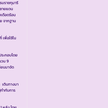
รมราชกุมารี
เวนชายแดน
มเดือดร้อน
นาย จากฐาน
เพื่อใช้ใน
รประกอบโดย
นวน 9
รียนมาจัด
ะ เดินทางมา
ู้กำกับการ
 หลัง โดย