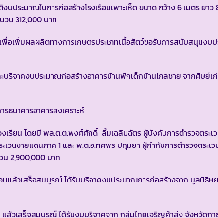
ิงบประมาณในการก่อสร้างโรงเรือนเพาะเห็ด ขนาด กว้าง 6 เมตร ยาว 
จำนวน 312,000 บาท
นื้อเพื่อเพิ่มผลผลิตทางการเกษตรประเภทเนื้อสัตว์ขอรับการสนับสนุนง
ละบริจาคงบประมาณก่อสร้างอาคารบ้านพักเด็กบ้านไกลชาย จากศิษย์เก่
ัดการธนาคารอาคารสงเคราะห์
เรียน โดยมี พล.ต.ต.พงศ์ศักดิ์ ลิ้มเฉลิมฉัตร ผู้บังคับการตำรวจตระ
ตระเวนชายแดนภาค 1 และ พ.ต.อ.ทศพร ปทุมยา ผู้กำกับการตำรวจตระเว
นวน 2,900,000 บาท
สอนแล้วเสร็จสมบูรณ์ ได้รับบริจาคงบประมาณการก่อสร้างจาก มูลนิธิหย
 แล้วเสร็จสมบูรณ์ ได้รับงบบริจาคจาก กลุ่มไทยเจริญค้าส่ง จังหวัดก