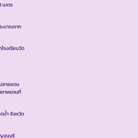
8 เมตร
บประมาณจาก
าโรงเรียนวัด
เวนชายแดน
นชายแดนที่
ดน้ำ จังหวัด
าญจนบุรี