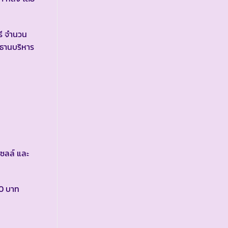
ี จำนวน
ะธานบริหาร
เซลล์ และ
0 บาท