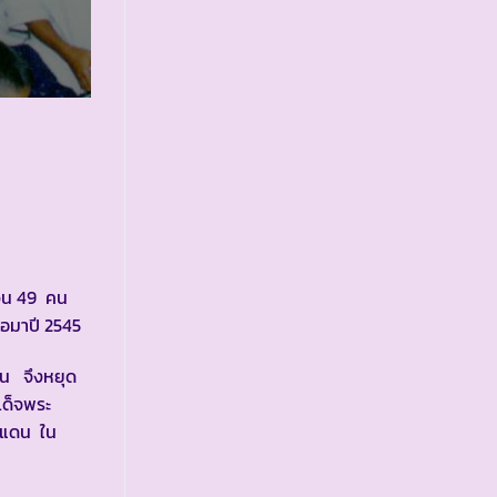
นวน 49 คน
ต่อมาปี 2545
าน จึงหยุด
เด็จพระ
ายแดน ใน