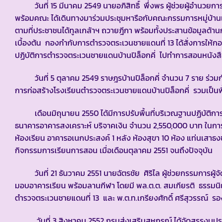
วันที่ 15 มีนาคม 2549 นายอภิสิทธิ์ พึ่งพร ผู้ช่วยผู้อำนวย
พร้อมคณะ ได้เดินทางมาร่วมประชุมหารือกับคณะกรรมการหมู่บ้านเ
ตามที่ประชาชนได้ทูลเกล้าฯ ถวายฎีกา พร้อมทั้งประสานข้อมูลด้านก
เบื้องต้น กองกำกับการตำรวจตระเวนชายแดนที่ 13 ได้สั่งการให
ปฏิบัติการตำรวจตระเวนชายแดนบ้านปิล็อกคี่ ไปทำการสอนหนังสือใ
วันที่ 5 ตุลาคม 2549 ราษฎรบ้านปิล็อกคี่ จำนวน 7 ราย ร่วมกั
การก่อสร้างโรงเรียนตำรวจตระเวนชายแดนบ้านปิล็อกคี่ รวมเป็นพื้
เดือนมิถุนายน 2550 ได้มีการปรับพื้นที่บริเวณฐานปฏิบัติกา
ธนาคารอาคารสงเคราะห์ บริจาคเงิน จำนวน 2,550,000 บาท ในการ
ห้องเรียน อาคารอเนกประสงค์ 1 หลัง ห้องสุขา 10 ห้อง แท่นเสาธง
กิจกรรมการเรียนการสอน เมื่อเดือนตุลาคม 2551 จนถึงปัจจุบัน
วันที่ 21 ธันวาคม 2551 นายฉัตรชัย ศิริไล ผู้ช่วยกรรมการผู
มอบอาคารเรียน พร้อมลานกีฬา โดยมี พล.ต.ต. สมเกียรติ ธรรมนิย
ตำรวจตระเวนชายแดนที่ 13 และ พ.ต.ท.เกรียงศักดิ์ ศรีสุวรรณ์ รอ
วันที่ 3 สิงหาคม 2552 กรมส่งเสริมสหกรณ์ ได้จัดสรรงบประ