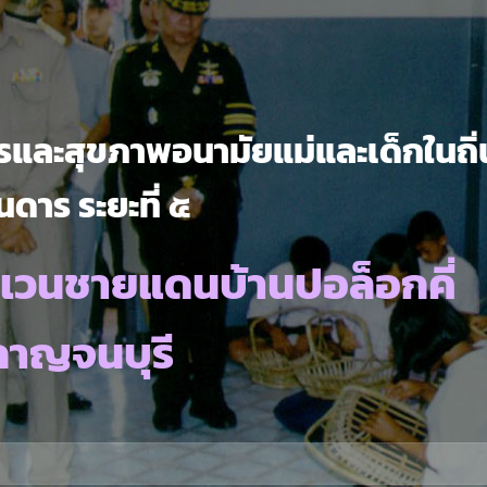
และสุขภาพอนามัยแม่และเด็กในถิ่
นดาร ระยะที่ ๕
เวนชายแดนบ้านปอล็อกคี่
กาญจนบุรี