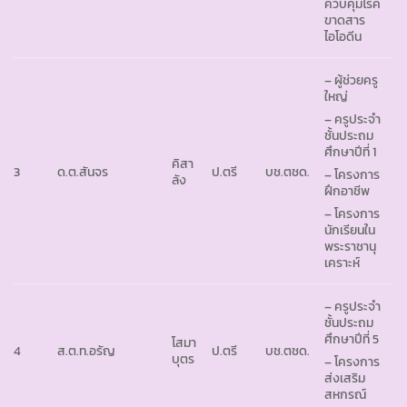
ควบคุมโรค
ขาดสาร
ไอโอดีน
– ผู้ช่วยครู
ใหญ่
– ครูประจำ
ชั้นประถม
ศึกษาปีที่ 1
คิสา
3
ด.ต.สันจร
ป.ตรี
บช.ตชด.
– โครงการ
ลัง
ฝึกอาชีพ
– โครงการ
นักเรียนใน
พระราชานุ
เคราะห์
– ครูประจำ
ชั้นประถม
ศึกษาปีที่ 5
โสมา
4
ส.ต.ท.อรัญ
ป.ตรี
บช.ตชด.
บุตร
– โครงการ
ส่งเสริม
สหกรณ์