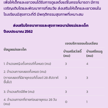
เพื่อให้เด็กและเยาวชนได้รับการดูแลตั้งแต่ในครรภ์มารดา มีการ
เจริญเติบโตและพัฒนาการที่สมวัย ส่งเสริมให้เด็กและเยาวชนใน
โรงเรียนมีสุขภาวะที่ดี มีพฤติกรรมสุขภาพที่เหมาะสม
ส่งเสริมโภชนาการและสุขภาพอนามัยแม่และเด็ก
ปีงบประมาณ 2562
เขตบริการของโรงเรียน
ข้อมูลแม่และเด็ก
บ้านศรีสวัสดิ์
บ้านศรีชมภู
(คน)
(คน)
1. จำนวนหญิงตั้งครรภ์ทั้งหมด (คน)
3
4
2. จำนวนการคลอดทั้งหมด (คน)
3
3
(การคลอดที่มีอายุครรภ์ตั้งแต่ 28 สัปดาห์
ขึ้นไป)
3. จำนวนเกิดมีชีพ (คน)
3
3
4. จำนวนทารกที่ตายก่อนอายุครบ 28 วัน
0
1
(คน)