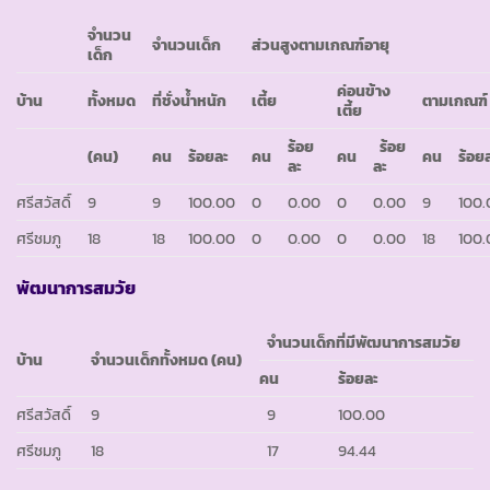
จำนวน
จำนวนเด็ก
ส่วนสูงตามเกณฑ์อายุ
เด็ก
ค่อนข้าง
บ้าน
ทั้งหมด
ที่ชั่งน้ำหนัก
เตี้ย
ตามเกณฑ์
เตี้ย
ร้อย
ร้อย
(คน)
คน
ร้อยละ
คน
คน
คน
ร้อย
ละ
ละ
ศรีสวัสดิ์
9
9
100.00
0
0.00
0
0.00
9
100.
ศรีชมภู
18
18
100.00
0
0.00
0
0.00
18
100.
พัฒนาการสมวัย
จำนวนเด็กที่มีพัฒนาการสมวัย
บ้าน
จำนวนเด็กทั้งหมด (คน)
คน
ร้อยละ
ศรีสวัสดิ์
9
9
100.00
ศรีชมภู
18
17
94.44