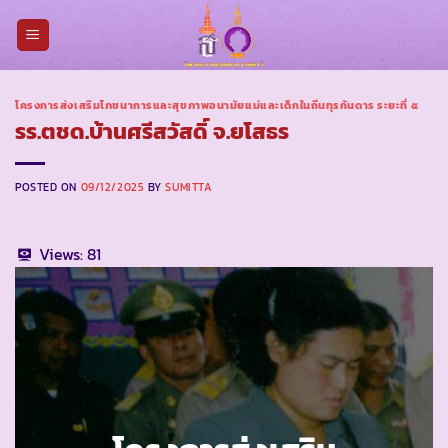
Skip
to
content
โครงการส่งเสริมโภชนาการและสุขภาพอนามัยแม่และเด็กในถิ่นทุรกันดาร ระยะที่ ๕
รร.ตชด.บ้านศรีสวัสดิ์ จ.ยโสธร
POSTED ON
09/12/2025
BY
SUMITTA
Views:
81