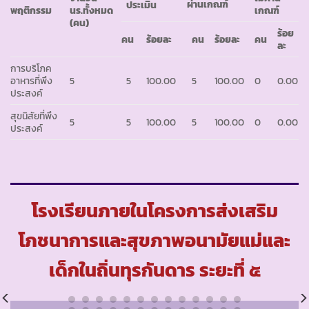
ผ่านเกณฑ์
ประเมิน
พฤติกรรม
นร.ทั้งหมด
เกณฑ์
(คน)
ร้อย
คน
ร้อยละ
คน
ร้อยละ
คน
ละ
การบริโภค
อาหารที่พึง
5
5
100.00
5
100.00
0
0.00
ประสงค์
สุขนิสัยที่พึง
5
5
100.00
5
100.00
0
0.00
ประสงค์
โรงเรียนภายในโครงการส่งเสริม
โภชนาการและสุขภาพอนามัยแม่และ
เด็กในถิ่นทุรกันดาร ระยะที่ ๕