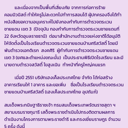
และเนื่องจากเป็นพื้นที่เสี่ยงภัย จากการก่อการร้าย
คอมมิวนิสต์ ทำให้ครูไม่สะดวกไปทำการสอนได้ ผู้ปกครองจึงได้ทำ
หนังสือขอความอนุเคราะห์ไปยังกองกำกับการตำรวจตระเวน
ชายแดน เขต 3 (ปัจจุบัน กองกำกับการตำรวจตระเวนชายแดนที่
22 จังหวัดอุบลราชธานี) ต่อมาสำนักงานตำรวจแห่งชาติได้อนุมัติ
ให้จัดตั้งเป็นโรงเรียนตำรวจตระเวนชายแดนบ้านศรีสวัสดิ์ โดยมี
พันตำรวจเอกดิเรก สงคศิริ ผู้กำกับการตำรวจตระเวนชายแดน
เขต 3 (ยศและตำแหน่งขณะนั้น) เป็นประธานพิธีเปิดโรงเรียน และมี
นายดาบตำรวจสวัสดิ์ โขสูงเนิน ทำหน้าที่ครูใหญ่คนแรก
เมื่อปี 2551 บริษัทเฮงเค็ลประเทศไทย จำกัด ได้ก่อสร้าง
อาคารเรียนให้ 1 อาคาร และขอเพิ่ม ชื่อเป็นโรงเรียนตำรวจตระเวน
ชายแดนบ้านศรีสวัสดิ์ (เฮงเค็ลประเทศไทย อุปถัมภ์)
สมเด็จพระกนิษฐาธิราชเจ้า กรมสมเด็จพระเทพรัตนราชสุดา ฯ
สยามบรมราชกุมารี เสด็จพระราชดำเนินไปทรงติดตามผลการ
ดำเนินงานโครงการตามพระราชดำริ และทรงเยี่ยมราษฎร จำนวน
5 ครั้ง ดังนี้