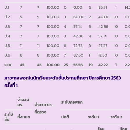
ป.1
7
7
100.00
0
0.00
6
85.71
1
14
ป.2
5
5
100.00
3
60.00
2
40.00
0
0.
ป.3
7
7
100.00
4
57.14
3
42.86
0
0.
ป.4
7
7
100.00
3
42.86
4
57.14
0
0.
ป.5
11
11
100.00
8
72.73
3
27.27
0
0.
ป.6
8
8
100.00
7
87.50
1
12.50
0
0.
รวม
45
45
100.00
25
55.56
19
42.22
1
2.
ภาวะคอพอกในนักเรียนระดับชั้นประถมศึกษา ปีการศึกษา 2563
ครั้งที่ 1
จำนวน
ระดับคอพอก
นร.
จำนวน นร.
ที่ตรวจ
ระดับ
ทั้งหมด
ปกติ
ระดับ 1
ระดับ 2
ชั้น
ร้อย
ร้อย