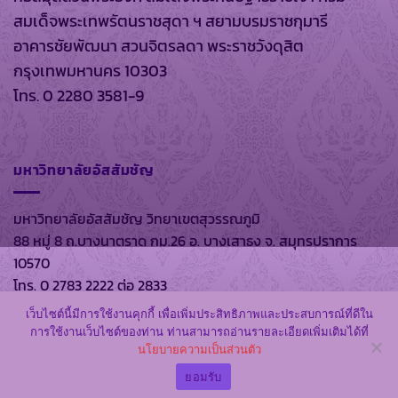
สมเด็จพระเทพรัตนราชสุดา ฯ สยามบรมราชกุมารี
อาคารชัยพัฒนา สวนจิตรลดา พระราชวังดุสิต
กรุงเทพมหานคร 10303
โทร. 0 2280 3581-9
มหาวิทยาลัยอัสสัมชัญ
มหาวิทยาลัยอัสสัมชัญ วิทยาเขตสุวรรณภูมิ
88 หมู่ 8 ถ.บางนาตราด กม.26 อ. บางเสาธง จ. สมุทรปราการ
10570
โทร. 0 2783 2222 ต่อ 2833
เว็บไซต์นี้มีการใช้งานคุกกี้ เพื่อเพิ่มประสิทธิภาพและประสบการณ์ที่ดีใน
การใช้งานเว็บไซต์ของท่าน ท่านสามารถอ่านรายละเอียดเพิ่มเติมได้ที่
นโยบายความเป็นส่วนตัว
สงวนลิขสิทธิ์ พ.ศ. 2569 ตาม พรบ.ลิขสิทธิ์ พ.ศ. 2537 โดย
หอ
สมุดส่วนพระองค์
และ
มหาวิทยาลัยอัสสัมชัญ
ยอมรับ