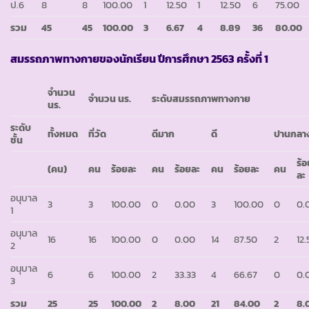
ป.6
8
8
100.00
1
12.50
1
12.50
6
75.00
รวม
45
45
100.00
3
6.67
4
8.89
36
80.00
สมรรถภาพทางกายของนักเรียน ปีการศึกษา 2563 ครั้งที่ 1
จำนวน
จำนวน นร.
ระดับสมรรถภาพทางกาย
นร.
ระดับ
ทั้งหมด
ที่วัด
ดีมาก
ดี
ปานกลา
ชั้น
ร้
(คน)
คน
ร้อยละ
คน
ร้อยละ
คน
ร้อยละ
คน
ละ
อนุบาล
3
3
100.00
0
0.00
3
100.00
0
0.
1
อนุบาล
16
16
100.00
0
0.00
14
87.50
2
12
2
อนุบาล
6
6
100.00
2
33.33
4
66.67
0
0.
3
รวม
25
25
100.00
2
8.00
21
84.00
2
8.