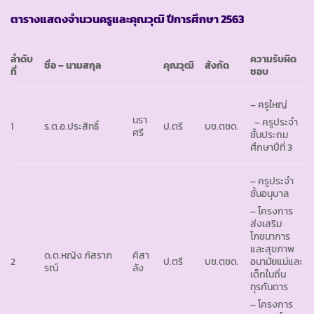
ตารางแสดงจำนวนครูและคุณวุฒิ ปีการศึกษา
2563
ลำดับ
ความรับผิด
ชื่อ – นามสกุล
คุณวุฒิ
สังกัด
ที่
ชอบ
– ครูใหญ่
นรา
– ครูประจำ
1
ร.ต.อ.ประสิทธิ์
ป.ตรี
บช.ตชด.
ศรี
ชั้นประถม
ศึกษาปีที่ 3
– ครูประจำ
ชั้นอนุบาล
– โครงการ
ส่งเสริม
โภชนาการ
และสุขภาพ
ด.ต.หญิง ภัสราภ
คิสา
2
ป.ตรี
บช.ตชด.
อนามัยแม่และ
รณ์
ลัง
เด็กในถิ่น
ทุรกันดาร
– โครงการ