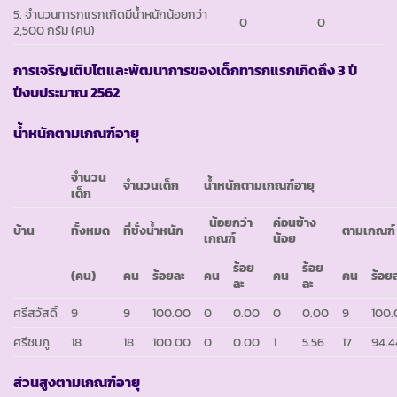
5. จำนวนทารกแรกเกิดมีน้ำหนักน้อยกว่า
0
0
2,500 กรัม (คน)
การเจริญเติบโตและพัฒนาการของเด็กทารกแรกเกิดถึง 3 ปี
ปีงบประมาณ 2562
น้ำหนักตามเกณฑ์อายุ
จำนวน
จำนวนเด็ก
น้ำหนักตามเกณฑ์อายุ
เด็ก
น้อยกว่า
ค่อนข้าง
บ้าน
ทั้งหมด
ที่ชั่งน้ำหนัก
ตามเกณฑ์
เกณฑ์
น้อย
ร้อย
ร้อย
(คน)
คน
ร้อยละ
คน
คน
คน
ร้อย
ละ
ละ
ศรีสวัสดิ์
9
9
100.00
0
0.00
0
0.00
9
100.
ศรีชมภู
18
18
100.00
0
0.00
1
5.56
17
94.4
ส่วนสูงตามเกณฑ์อายุ