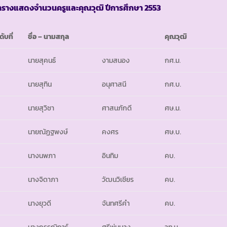
ารางแสดงจำนวนครูและคุณวุฒิ ปีการศึกษา
2553
ดับที่
ชื่อ
–
นามสกุล
คุณวุฒิ
นายสุคนธ์
งามสนอง
กศ.ม.
นายสุทิน
อนุศาสนี
กศ.บ.
นายสุวิชา
ศาสนภักดี
ศษ.ม.
นายณัฏฐพงษ์
คงศร
ศษ.บ.
นางนพภา
อินทิม
คบ.
นางจิดาภา
วัฒนวิเชียร
คบ.
นางยุวดี
จันทศรีคำ
คบ.
นางกรรณิการ์
ศรีพุ่มบาง
วท.ม.