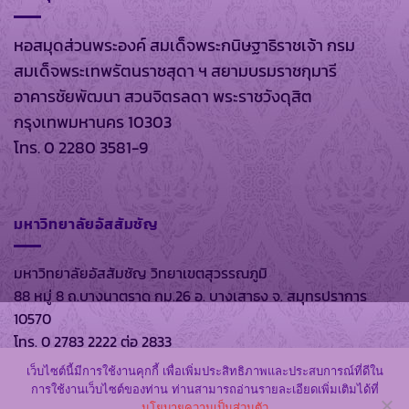
หอสมุดส่วนพระองค์ สมเด็จพระกนิษฐาธิราชเจ้า กรม
สมเด็จพระเทพรัตนราชสุดา ฯ สยามบรมราชกุมารี
อาคารชัยพัฒนา สวนจิตรลดา พระราชวังดุสิต
กรุงเทพมหานคร 10303
โทร. 0 2280 3581-9
มหาวิทยาลัยอัสสัมชัญ
มหาวิทยาลัยอัสสัมชัญ วิทยาเขตสุวรรณภูมิ
88 หมู่ 8 ถ.บางนาตราด กม.26 อ. บางเสาธง จ. สมุทรปราการ
10570
โทร. 0 2783 2222 ต่อ 2833
เว็บไซต์นี้มีการใช้งานคุกกี้ เพื่อเพิ่มประสิทธิภาพและประสบการณ์ที่ดีใน
การใช้งานเว็บไซต์ของท่าน ท่านสามารถอ่านรายละเอียดเพิ่มเติมได้ที่
นโยบายความเป็นส่วนตัว