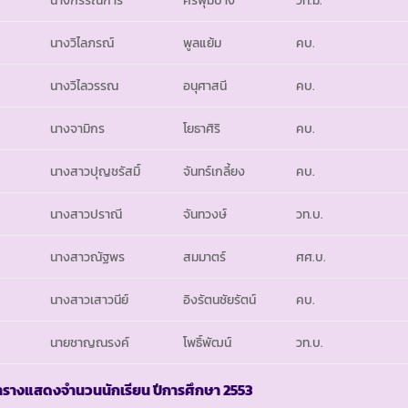
นางวิไลภรณ์
พูลแย้ม
คบ.
นางวิไลวรรณ
อนุศาสนี
คบ.
นางจามิกร
โยธาศิริ
คบ.
นางสาวปุญชรัสมิ์
จันทร์เกลี้ยง
คบ.
นางสาวปราณี
จันทวงษ์
วท.บ.
นางสาวณัฐพร
สมมาตร์
ศศ.บ.
นางสาวเสาวนีย์
อิงรัตนชัยรัตน์
คบ.
นายชาญณรงค์
โพธิ์พัฒน์
วท.บ.
ารางแสดงจำนวนนักเรียน ปีการศึกษา
2553