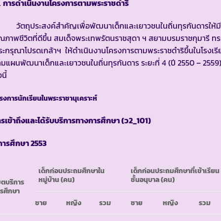
การดำเนินงานโครงการตามพระราชดำริ
ัตถุประสงค์สำคัญเพื่อพัฒนาเด็กและเยาวชนในถิ่นทุรกันดารให้มี
ณภาพชีวิตที่ดีขึ้น สมเด็จพระเทพรัตนราชสุดา ฯ สยามบรมราชกุมารี ท
ะกรุณาโปรดเกล้าฯ ให้ดำเนินงานโครงการตามพระราชดำริขึ้นในโรงเรี
มแผนพัฒนาเด็กและเยาวชนในถิ่นทุรกันดาร ระยะที่ 4 (ปี 2550 – 2559
นี้
รงการนักเรียนในพระราชานุเคราะห์
รเข้าถึงและได้รับบริการทางการศึกษา
(ว2_101)
ีการศึกษา
2553
เด็กก่อนประถมศึกษาใน
เด็กก่อนประถมศึกษาที่เข้าเรียน
หมู่บ้าน
(คน)
ชั้นอนุบาล
(คน)
ตบริการ
รศึกษา
ชาย
หญิง
รวม
ชาย
หญิง
รวม