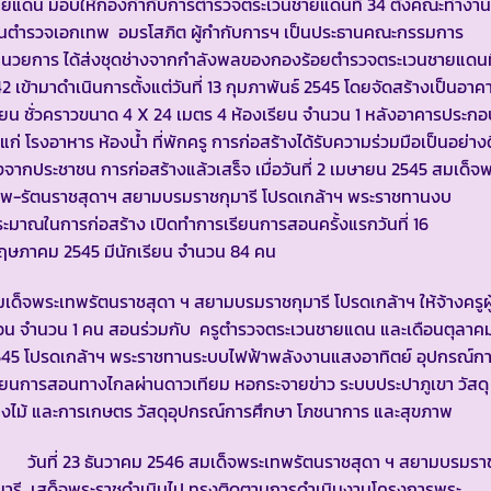
ายแดน มอบให้กองกำกับการตำรวจตระเวนชายแดนที่ 34 ตั้งคณะทำงาน 
ันตำรวจเอกเทพ อมรโสภิต ผู้กำกับการฯ เป็นประธานคณะกรรมการ
ำนวยการ ได้ส่งชุดช่างจากกำลังพลของกองร้อยตำรวจตระเวนชายแดนที
2 เข้ามาดำเนินการตั้งแต่วันที่ 13 กุมภาพันธ์ 2545 โดยจัดสร้างเป็นอาค
ียน ชั่วคราวขนาด 4 X 24 เมตร 4 ห้องเรียน จำนวน 1 หลังอาคารประกอ
้แก่ โรงอาหาร ห้องน้ำ ที่พักครู การก่อสร้างได้รับความร่วมมือเป็นอย่างด
่งจากประชาชน การก่อสร้างแล้วเสร็จ เมื่อวันที่ 2 เมษายน 2545 สมเด็จ
ทพ-รัตนราชสุดาฯ สยามบรมราชกุมารี โปรดเกล้าฯ พระราชทานงบ
ะมาณในการก่อสร้าง เปิดทำการเรียนการสอนครั้งแรกวันที่ 16
ฤษภาคม 2545 มีนักเรียน จำนวน 84 คน
เด็จพระเทพรัตนราชสุดา ฯ สยามบรมราชกุมารี โปรดเกล้าฯ ให้จ้างครูผู
อน จำนวน 1 คน สอนร่วมกับ ครูตำรวจตระเวนชายแดน และเดือนตุลาค
545 โปรดเกล้าฯ พระราชทานระบบไฟฟ้าพลังงานแสงอาทิตย์ อุปกรณ์ก
ียนการสอนทางไกลผ่านดาวเทียม หอกระจายข่าว ระบบประปาภูเขา วัสดุ
างไม้ และการเกษตร วัสดุอุปกรณ์การศึกษา โภชนาการ และสุขภาพ
ันที่ 23 ธันวาคม 2546 สมเด็จพระเทพรัตนราชสุดา ฯ สยามบรมรา
ุมารี เสด็จพระราชดำเนินไป ทรงติดตามการดำเนินงานโครงการพระ