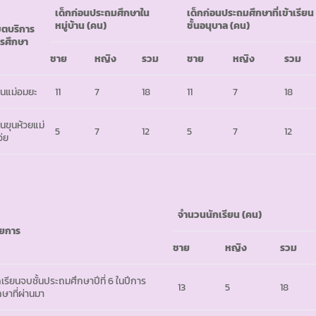
เด็กก่อนประถมศึกษาใน
เด็กก่อนประถมศึกษาที่เข้าเรียน
หมู่บ้าน
(คน)
ชั้นอนุบาล
(คน)
ตบริการ
รศึกษา
ชาย
หญิง
รวม
ชาย
หญิง
รวม
านแม่อมยะ
11
7
18
11
7
18
านขุนห้วยแม่
5
7
12
5
7
12
ว่ย
จำนวนนักเรียน
(คน)
ยการ
ชาย
หญิง
รวม
กเรียนจบชั้นประถมศึกษาปีที่ 6 ในปีการ
13
5
18
กษาที่ผ่านมา