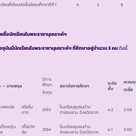
เรียนที่เรียนต่อชั้นมัธยมศึกษาปีที่ 1
6
2
8
ยชื่อนักเรียนในพระราชานุเคราะห์ฯ
ัจจุบันมีนักเรียนในพระราชานุเคราะห์ฯ ที่ศึกษาอยู่จำนวน 3 คน
ดังนี้
ปีการ
คะแนน
ระดับ
ศึกษา
่อ
– นามสกุล
สถาบันการศึกษา
ชั้น
เฉลี่ย
รับทุน
 นายเกล่อ
ศรีอโน
โรงเรียนชุมชนบ้าน
2553
ม.2
2.09
ดาด
ท่าสองยาง จังหวัดตาก
 เด็กหญิง
เกื้อธวัช
โรงเรียนชุมชนบ้าน
2554
ม.1
2.00
ัส
ชัย
ท่าสองยาง จังหวัดตาก