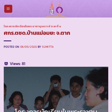
Skip
to
content
โครงการนักเรียนในพระราชานุเคราะห์ ระยะที่ ๔
ศกร.ตชด.บ้านแม่อมยะ จ.ตาก
POSTED ON
06/05/2026
BY
SUMITTA
Views:
81
โครงการนักเรียนในพระราชานุ