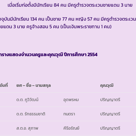
ื่อเริ่มก่อตั้งมีนักเรียน 84 คน มีครูตำรวจตระเวนชายแดน 3 นาย
จจุบันมีนักเรียน 134 คน เป็นชาย 77 คน หญิง 57 คน มีครูตำรวจตระเวน
ยแดน 3 นาย ครูจ้างสอน 5 คน (เป็นเงินพระราชทาน 1 คน)
ารางแสดงจำนวนครูและคุณวุฒิ ปีการศึกษา
2554
ดับที่
ยศ
– ชื่อ – นามสกุล
คุณวุฒิ
ด.ต. ภูวิวัฒน์
อุดพรหม
ปริญญาตรี
ด.ต. รักธรรมชาติ
ทนตรา
ปริญญาตรี
ส.ต.อ. สุภาพ
คีรีอรัณย์
ปริญญาตรี