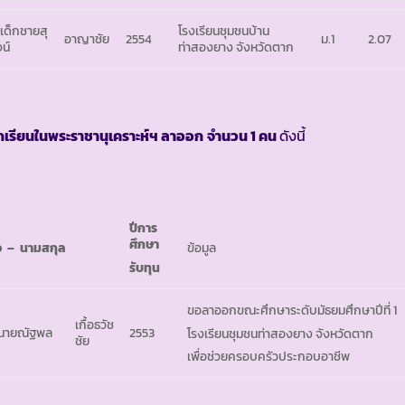
 เด็กชายสุ
โรงเรียนชุมชนบ้าน
อาญาชัย
2554
ม.1
2.07
น์
ท่าสองยาง จังหวัดตาก
กเรียนในพระราชานุเคราะห์ฯ ลาออก
จำนวน
1 คน
ดังนี้
ปีการ
ศึกษา
่อ
– นามสกุล
ข้อมูล
รับทุน
ขอลาออกขณะศึกษาระดับมัธยมศึกษาปีที่ 1
เกื้อธวัช
 นายณัฐพล
2553
โรงเรียนชุมชนท่าสองยาง จังหวัดตาก
ชัย
เพื่อช่วยครอบครัวประกอบอาชีพ