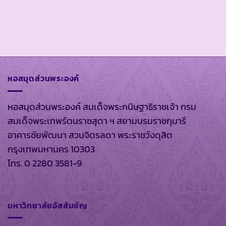
หอสมุดส่วนพระองค์
หอสมุดส่วนพระองค์ สมเด็จพระกนิษฐาธิราชเจ้า กรม
สมเด็จพระเทพรัตนราชสุดา ฯ สยามบรมราชกุมารี
อาคารชัยพัฒนา สวนจิตรลดา พระราชวังดุสิต
กรุงเทพมหานคร 10303
โทร. 0 2280 3581-9
มหาวิทยาลัยอัสสัมชัญ