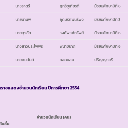
นางราตรี
ฤทธิ์ชูเกียรติ์
มัธยมศึกษาปีที่ 6
นายมานพ
อุดมรักพันธ์พง
มัธยมศึกษาปีที่ 3
นายสุรชัย
วงศ์พงศ์ทรัพย์
มัธยมศึกษาปีที่ 6
นางสาวประไพพร
พนาขยาด
มัธยมศึกษาปีที่ 6
นายคมสันต์
ยอดแสน
ปริญญาตรี
ารางแสดงจำนวนนักเรียน ปีการศึกษา
2554
จำนวนนักเรียน
(คน)
ดับชั้น