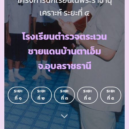
เคราะห์ ระยะที่ ๔
โรงเรียนตำรวจตระเวน
ชายแดนบ้านตาเอ็ม
จ.อุบลราชธานี
ระยะ
ระยะ
ระยะ
ระยะ
ระยะ
ที่ ๑
ที่ ๒
ที่ ๓
ที่ ๔
ที่ ๕