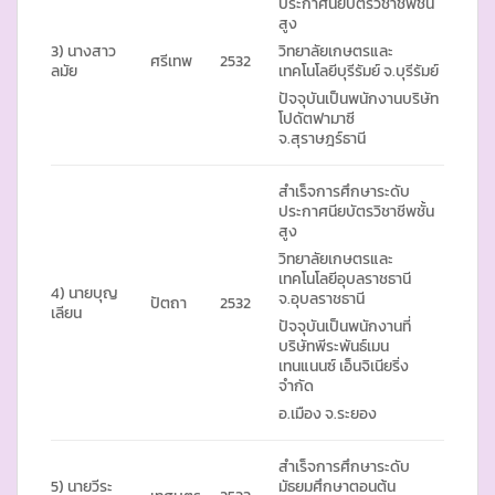
ประกาศนียบัตรวิชาชีพชั้น
สูง
3) นางสาว
วิทยาลัยเกษตรและ
ศรีเทพ
2532
ลมัย
เทคโนโลยีบุรีรัมย์ จ.บุรีรัมย์
ปัจจุบันเป็นพนักงานบริษัท
โปดัตฟามาซี
จ.สุราษฎร์ธานี
สำเร็จการศึกษาระดับ
ประกาศนียบัตรวิชาชีพชั้น
สูง
วิทยาลัยเกษตรและ
เทคโนโลยีอุบลราชธานี
4) นายบุญ
จ.อุบลราชธานี
ปัตถา
2532
เลียน
ปัจจุบันเป็นพนักงานที่
บริษัทพีระพันธ์เมน
เทนแนนซ์ เอ็นจิเนียริ่ง
จำกัด
อ.เมือง จ.ระยอง
สำเร็จการศึกษาระดับ
5) นายวีระ
มัธยมศึกษาตอนต้น