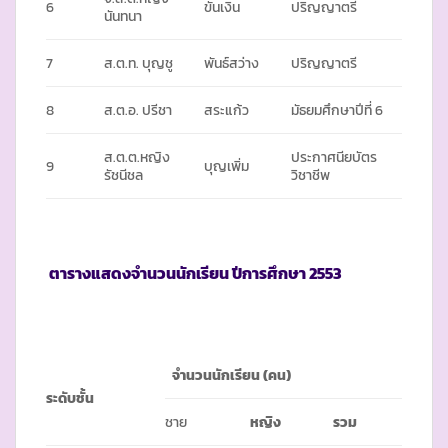
6
ขันเงิน
ปริญญาตรี
นันทนา
7
ส.ต.ท. บุญชู
พันธ์สว่าง
ปริญญาตรี
8
ส.ต.อ. ปรีชา
สระแก้ว
มัธยมศึกษาปีที่ 6
ส.ต.ต.หญิง
ประกาศนียบัตร
9
บุญเพิ่ม
รัชนีชล
วิชาชีพ
ตารางแสดงจำนวนนักเรียน ปีการศึกษา
2553
จำนวนนักเรียน (คน)
ระดับชั้น
ชาย
หญิง
รวม