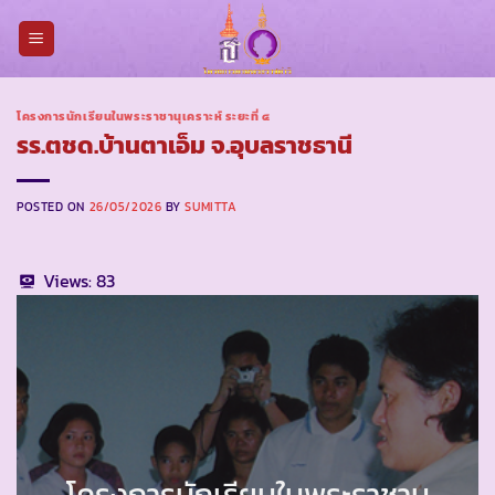
Skip
to
content
โครงการนักเรียนในพระราชานุเคราะห์ ระยะที่ ๔
รร.ตชด.บ้านตาเอ็ม จ.อุบลราชธานี
POSTED ON
26/05/2026
BY
SUMITTA
Views:
83
โครงการนักเรียนในพระราชานุ