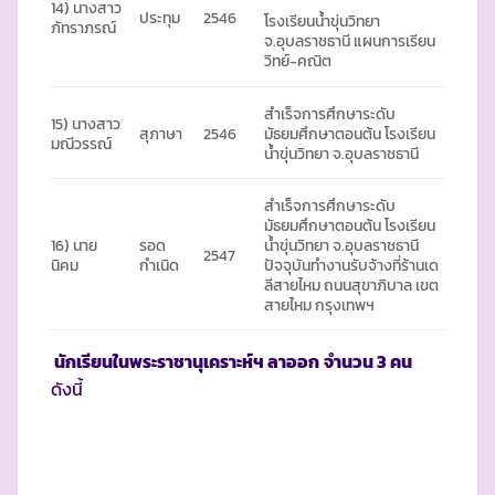
14) นางสาว
ประทุม
2546
โรงเรียนน้ำขุ่นวิทยา
ภัทราภรณ์
จ.อุบลราชธานี แผนการเรียน
วิทย์-คณิต
สำเร็จการศึกษาระดับ
15) นางสาว
สุภาษา
2546
มัธยมศึกษาตอนต้น โรงเรียน
มณีวรรณ์
น้ำขุ่นวิทยา จ.อุบลราชธานี
สำเร็จการศึกษาระดับ
มัธยมศึกษาตอนต้น โรงเรียน
16) นาย
รอด
น้ำขุ่นวิทยา จ.อุบลราชธานี
2547
นิคม
กำเนิด
ปัจจุบันทำงานรับจ้างที่ร้านเด
ลีสายไหม ถนนสุขาภิบาล เขต
สายไหม กรุงเทพฯ
นักเรียนในพระราชานุเคราะห์ฯ ลาออก
จำนวน
3 คน
ดังนี้