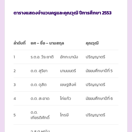
ตารางแสดงจำนวนครูและคุณวุฒิ ปีการศึกษา
2553
ลำดับที่
ยศ – ชื่อ – นามสกุล
คุณวุฒิ
1
ร.ต.อ. วีระชาติ
อักกะมานัง
ปริญญาตรี
2
ด.ต. สุริยา
นามมนตรี
มัธยมศึกษาปีที่ 5
3
ด.ต. ดุสิต
เชษฐสิงห์
ปริญญาตรี
4
ด.ต. สะอาด
ไก่แก้ว
มัธยมศึกษาปีที่ 6
ด.ต.
5
ไกรษี
ปริญญาตรี
เกียรติศักดิ์
จ.ส.ต.หญิง