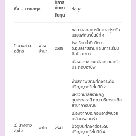
ปีการ
ศึกษา
ชื่อ – นามสกุล
ข้อมูล
รับทุน
ขอลาออกขณะศึกษาอยู่ระดับ
มัธยมศึกษาชั้นปีที่ 4
โรงเรียนน้ำยืนวิทยา
1) นางสาว
พวง
2538
จ.อุบลราชธานี แผนการเรียน
อติกร
จำปา
ศิลป์-ภาษา
เนื่องจากช่วยเหลือครอบครัว
ประกอบอาชีพ
พ้นสภาพขณะศึกษาระดับ
ปริญญาตรี ชั้นปีที่ 2
มหาวิทยาลัยราชภัฏ
อุบลราชธานี คณะบริหารธุรกิจ
สาขาการบัญชี
เนื่องจากประกอบอาชีพช่วย
เหลือครอบครัว
2) นางสาว
ปัจจุบันศึกษาต่อระดับ
ผาโท
2541
สุขใจ
ปริญญาตรีชั้นปีที่ 4