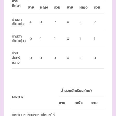
การ
ศึกษา
ชาย
หญิง
รวม
ชาย
หญิง
รวม
บ้านตา
4
3
7
4
3
7
เอ็ม หมู่ 2
บ้านตา
0
1
1
0
1
1
เอ็ม หมู่ 13
บ้าน
จันทร์
0
3
3
0
3
3
สว่าง
จำนวนนักเรียน (คน)
รายการ
ชาย
หญิง
รวม
นักเรียนจบชั้นประถมศึกษาปีที่