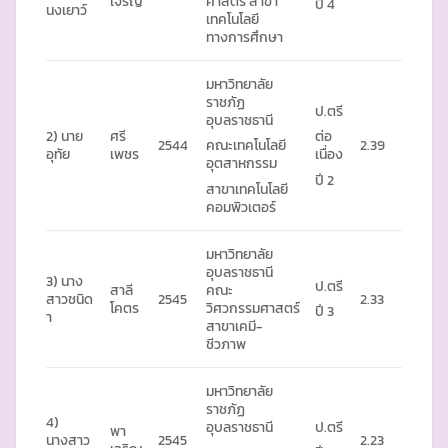
เจริญ
ศาสตร์ สาขา
ปี 4
นงเยาว์
เทคโนโลยี
ทางการศึกษา
มหาวิทยาลัย
ราชภัฏ
ป.ตรี
อุบลราชธานี
2) นาย
ศรี
ต่อ
2544
2.39
คณะเทคโนโลยี
อุทัย
เพชร
เนื่อง
อุตสาหกรรม
ปี 2
สาขาเทคโนโลยี
คอมพิวเตอร์
มหาวิทยาลัย
อุบลราชธานี
3) นาง
ป.ตรี
สาลี
คณะ
สาวชนิด
2545
2.33
โคตร
วิศวกรรมศาสตร์
ปี 3
า
สาขาเคมี-
ชีวภาพ
มหาวิทยาลัย
ราชภัฏ
4)
อุบลราชธานี
ป.ตรี
พา
นางสาว
2545
2.23