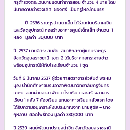
ครูตำรวจตระเวนชายแดนทำการสอน จำนวน 4 นาย โดย
มีนายดาบตำรวจเลิศ ผ่องศรี เป็นครูใหญ่คนแรก
ปี 2536 ราษฎรบ้านตาเอ็ม ได้ร่วมกันบริจาคเงิน
และวัสดุอุปกรณ์ ก่อสร้างอาคารศูนย์เด็กเล็ก จำนวน 1
หลัง มูลค่า 30,000 บาท
ปี 2537 นายอิสระ สมชัย สมาชิกสภาผู้แทนราษฎร
จังหวัดอุบลราชธานี เขต 2 ได้บริจาคหอกระจายข่าว
พร้อมอุปกรณ์ให้กับโรงเรียนจำนวน 1 ชุด
วันที่ 6 มีนาคม 2537 ผู้ช่วยศาสตราจารย์วสันต์ พรหม
บุญ นำนักศึกษาชมรมอาสาพัฒนาวิทยาลัยครูจันทร
เกษม ออกค่ายอาสาพัฒนาโรงเรียนและสร้างอาคาร
เรียน 1 หลัง 7 ห้องเรียน แทนอาคารเรียนหลังแรก โดย
ได้รับความอนุเคราะห์งบประมาณจาก นายสุชัย – นาง
กุหลาบ ยอดโพธิ์ทอง มูลค่า 330,000 บาท
ปี 2539 ศูนย์พัฒนาประมงน้ำจืด จังหวัดอุบลราชธานี