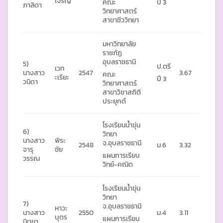
เจริญ
คณะ
ปี 3
ภาลิดา
วิทยาศาสตร์
สาขาชีววิทยา
มหาวิทยาลัย
ราชภัฏ
อุบลราชธานี
5)
ป.ตรี
เวท
นางสาว
2547
3.67
คณะ
ะเรียะ
ปี 3
วนิดา
วิทยาศาสตร์
สาขาวิชาสถิติ
ประยุกต์
โรงเรียนน้ำขุ่น
6)
วิทยา
นางสาว
พิระ
จ.อุบลราชธานี
2548
ม.6
3.32
จารุ
ชัย
แผนการเรียน
วรรณ
วิทย์-คณิต
โรงเรียนน้ำขุ่น
วิทยา
7)
จ.อุบลราชธานี
หาวะ
นางสาว
2550
ม.4
3.11
บุตร
แผนการเรียน
นิตยา