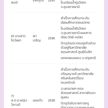
เทศบุตร
2533
พงษ์
โรงเรียนน้ำขุ่นวิทยา
จ.อุบลราชธานี
สำเร็จการศึกษาระดับ
มัธยมศึกษาตอนปลาย
โรงเรียนน้ำยืนวิทยา
จ.อุบลราชธานี แผนการ
6) นางสาว
พา
เรียน วิทย์-คณิต
2536
ไกวัลยา
เจริญ
ปัจจุบันประกอบธุรกิจส่วน
ตัวอยู่ทีมหาวิทยาลัย
ธรรมศาสตร์ ศูนย์รังสิต
เขตคลองหลวง จ.ปทุมธานี
สำเร็จการศึกษาระดับ
ปริญญาตรี มหาวิทยาลัย
ศรีนครินทรวิโรฒ
(องครักษ์)
จ.นครนายก คณะ
สังคมศาสตร์ สาขาพัฒนา
7)
ชุมชน
ส.ต.ต.หญิง
นกแก้ว
2538
ปัจจุบันรับราชการครู
วิภาวดี
ตำรวจตระเวนชายแดนครุ