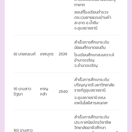
ทายาท
สอนที่โรงเรียนตำรวจ
ตระเวนชายแดนบ้านคำ
สะอาด อ.น้ำยืน
จ.อุบลราชธานี
สำเร็จการศึกษาระดับ
มัธยมศึกษาตอนต้น
8) นายณรงค์
เทศบุตร
2539
โรงเรียนศึกษาสงเคราะห์
อำนาจเจริญ
จ.อำนาจเจริญ
สำเร็จการศึกษาระดับ
ปริญญาตรี มหาวิทยาลัย
9) นางสาว
หาญ
ราชภัฏอุบลราชธานี
2540
ปัฐมา
กล้า
จ.อุบลราชธานี คณะ
เทคโนโลยีสารสนเทศ
สำเร็จการศึกษาระดับ
ประกาศนียบัตรวิชาชีพ
วิทยาลัยอาชีวศึกษา
10) นางสาว