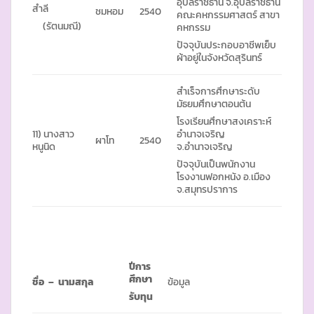
อุบลราชธานี จ.อุบลราชธานี
สำลี
ชมหอม
2540
คณะคหกรรมศาสตร์ สาขา
(รัตนมณี)
คหกรรม
ปัจจุบันประกอบอาชีพเย็บ
ผ้าอยู่ในจังหวัดสุรินทร์
สำเร็จการศึกษาระดับ
มัธยมศึกษาตอนต้น
โรงเรียนศึกษาสงเคราะห์
11) นางสาว
อำนาจเจริญ
ผาโท
2540
หนูนิด
จ.อำนาจเจริญ
ปัจจุบันเป็นพนักงาน
โรงงานฟอกหนัง อ.เมือง
จ.สมุทรปราการ
ปีการ
ศึกษา
ชื่อ – นามสกุล
ข้อมูล
รับทุน