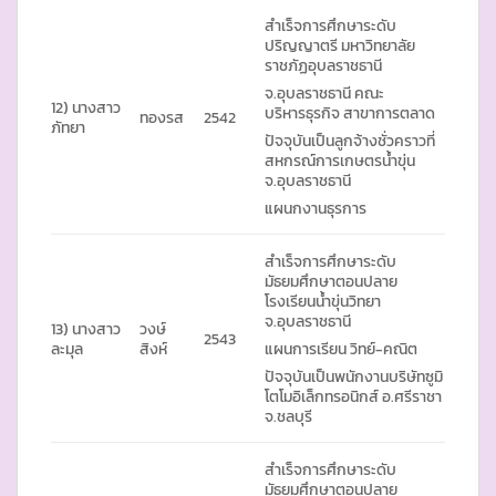
สำเร็จการศึกษาระดับ
ปริญญาตรี มหาวิทยาลัย
ราชภัฏอุบลราชธานี
จ.อุบลราชธานี คณะ
12) นางสาว
บริหารธุรกิจ สาขาการตลาด
ทองรส
2542
ภัทยา
ปัจจุบันเป็นลูกจ้างชั่วคราวที่
สหกรณ์การเกษตรน้ำขุ่น
จ.อุบลราชธานี
แผนกงานธุรการ
สำเร็จการศึกษาระดับ
มัธยมศึกษาตอนปลาย
โรงเรียนน้ำขุ่นวิทยา
จ.อุบลราชธานี
13) นางสาว
วงษ์
2543
ละมุล
สิงห์
แผนการเรียน วิทย์-คณิต
ปัจจุบันเป็นพนักงานบริษัทซูมิ
โตโมอิเล็กทรอนิกส์ อ.ศรีราชา
จ.ชลบุรี
สำเร็จการศึกษาระดับ
มัธยมศึกษาตอนปลาย