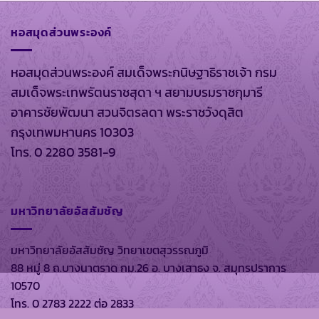
หอสมุดส่วนพระองค์
หอสมุดส่วนพระองค์ สมเด็จพระกนิษฐาธิราชเจ้า กรม
สมเด็จพระเทพรัตนราชสุดา ฯ สยามบรมราชกุมารี
อาคารชัยพัฒนา สวนจิตรลดา พระราชวังดุสิต
กรุงเทพมหานคร 10303
โทร. 0 2280 3581-9
มหาวิทยาลัยอัสสัมชัญ
มหาวิทยาลัยอัสสัมชัญ วิทยาเขตสุวรรณภูมิ
88 หมู่ 8 ถ.บางนาตราด กม.26 อ. บางเสาธง จ. สมุทรปราการ
10570
โทร. 0 2783 2222 ต่อ 2833