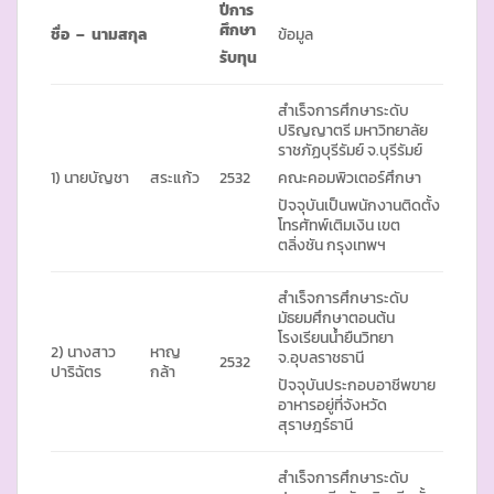
ปีการ
ศึกษา
ชื่อ – นามสกุล
ข้อมูล
รับทุน
สำเร็จการศึกษาระดับ
ปริญญาตรี มหาวิทยาลัย
ราชภัฏบุรีรัมย์ จ.บุรีรัมย์
1) นายบัญชา
สระแก้ว
2532
คณะคอมพิวเตอร์ศึกษา
ปัจจุบันเป็นพนักงานติดตั้ง
โทรศัทพ์เติมเงิน เขต
ตลิ่งชัน กรุงเทพฯ
สำเร็จการศึกษาระดับ
มัธยมศึกษาตอนต้น
โรงเรียนน้ำยืนวิทยา
2) นางสาว
หาญ
จ.อุบลราชธานี
2532
ปาริฉัตร
กล้า
ปัจจุบันประกอบอาชีพขาย
อาหารอยู่ที่จังหวัด
สุราษฎร์ธานี
สำเร็จการศึกษาระดับ