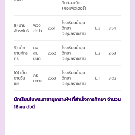
วิทย์-คณิต
(คอมพิวเตอร์)
โรงเรียนน้ำขุ่น
8) นาย
พวง
2551
วิทยา
ม.3
3.54
จักรพันธ์
จำปา
จ.อุบลราชธานี
9) เด็ก
คง
โรงเรียนน้ำขุ่น
ชายภัทร
สม
2552
วิทยา
ม.2
2.63
กร
มนต์
จ.อุบลราชธานี
10) เด็ก
โรงเรียนน้ำขุ่น
กอ
ชายวัน
2553
วิทยา
ม.1
3.02
นกาง
ชัย
จ.อุบลราชธานี
นักเรียนในพระราชานุเคราะห์ฯ ที่สำเร็จการศึกษา
จำนวน
16 คน
ดังนี้