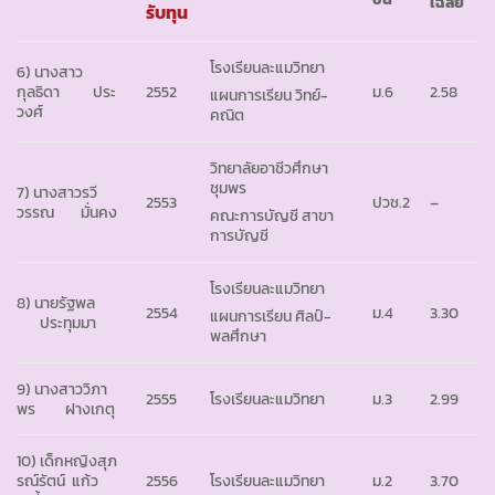
เฉลี่ย
รับทุน
โรงเรียนละแมวิทยา
6) นางสาว
กุลธิดา ประ
2552
ม.6
2.58
แผนการเรียน วิทย์-
วงศ์
คณิต
วิทยาลัยอาชีวศึกษา
ชุมพร
7) นางสาวรวี
2553
ปวช.2
–
วรรณ มั่นคง
คณะการบัญชี สาขา
การบัญชี
โรงเรียนละแมวิทยา
8) นายรัฐพล
2554
ม.4
3.30
แผนการเรียน ศิลป์-
ประทุมมา
พลศึกษา
9) นางสาววิภา
2555
โรงเรียนละแมวิทยา
ม.3
2.99
พร ฝางเกตุ
10) เด็กหญิงสุภ
รณ์รัตน์ แก้ว
2556
โรงเรียนละแมวิทยา
ม.2
3.70