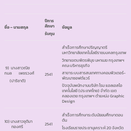
ปีการ
ศึกษา
ชื่อ
– นามสกุล
ข้อมูล
รับทุน
สำเร็จการศึกษาปริญญาตรี
มหาวิทยาลัยเทคโนโลยีราชมงคลกรุงเทพ
วิทยาเขตบพิตรพิมุข มหาเมฆ กรุงเทพฯ
คณะบริหารธุรกิจ
9) นางสาวณิช
สาขาระบบสารสนเทศทางคอมพิวเตอร์-
กมล เพชรวงศ์
2541
พัฒนาซอฟต์แวร์
(ปาริชาติ)
ปัจจุบันพนักงานบริษัท โรม แอลเอสไอ
เทคโนโลยี (ประเทศไทย) จำกัด เขต
คลองเตย กรุงเทพฯ ตำแหน่ง Graphic
Design
สำเร็จการศึกษาระดับมัธยมศึกษาตอน
ต้น
10) นางสาวชุติมา
2541
ทองศรี
โรงเรียนราชประชานุเคราะห์ 20 จังหวัด