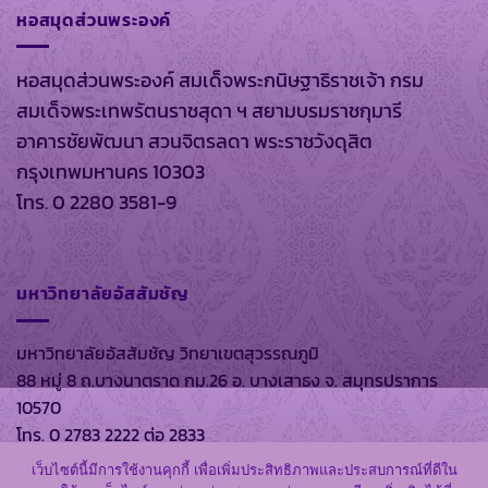
หอสมุดส่วนพระองค์
หอสมุดส่วนพระองค์ สมเด็จพระกนิษฐาธิราชเจ้า กรม
สมเด็จพระเทพรัตนราชสุดา ฯ สยามบรมราชกุมารี
อาคารชัยพัฒนา สวนจิตรลดา พระราชวังดุสิต
กรุงเทพมหานคร 10303
โทร. 0 2280 3581-9
มหาวิทยาลัยอัสสัมชัญ
มหาวิทยาลัยอัสสัมชัญ วิทยาเขตสุวรรณภูมิ
88 หมู่ 8 ถ.บางนาตราด กม.26 อ. บางเสาธง จ. สมุทรปราการ
10570
โทร. 0 2783 2222 ต่อ 2833
เว็บไซต์นี้มีการใช้งานคุกกี้ เพื่อเพิ่มประสิทธิภาพและประสบการณ์ที่ดีใน