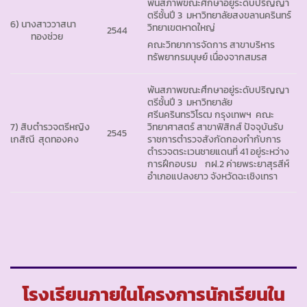
พ้นสภาพขณะศึกษาอยู่ระดับปริญญา
ตรีชั้นปี 3 มหาวิทยาลัยสงขลานครินทร์
6) นางสาววาสนา
วิทยาเขตหาดใหญ่
2544
ทองช่วย
คณะวิทยาการจัดการ สาขาบริหาร
ทรัพยากรมนุษย์ เนื่องจากสมรส
พ้นสภาพขณะศึกษาอยู่ระดับปริญญา
ตรีชั้นปี 3 มหาวิทยาลัย
ศรีนครินทรวิโรฒ กรุงเทพฯ คณะ
7) สิบตำรวจตรีหญิง
วิทยาศาสตร์ สาขาฟิสิกส์ ปัจจุบันรับ
2545
เกสิณี สุดทองคง
ราชการตำรวจสังกัดกองกำกับการ
ตำรวจตระเวนชายแดนที่ 41 อยู่ระหว่าง
การฝึกอบรม กฝ.2 ค่ายพระยาสุรสีห์
อำเภอแปลงยาว จังหวัดฉะเชิงเทรา
โรงเรียนภายในโครงการนักเรียนใน