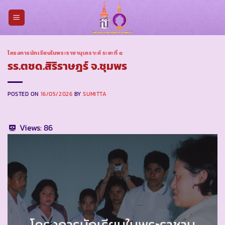
Skip
to
content
โครงการนักเรียนในพระราชานุเคราะห์ ระยะที่ ๔
รร.ตชด.สิริราษฎร์ จ.ชุมพร
POSTED ON
16/05/2026
BY
SUMITTA
Views:
86
โครงการนักเรียนในพระราชานุ