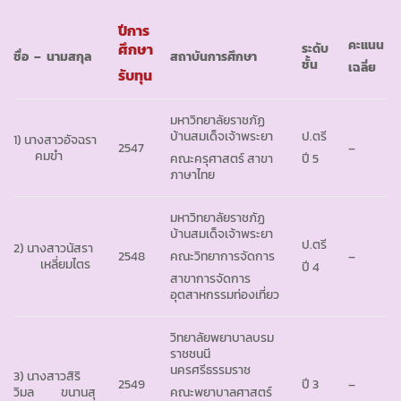
ปีการ
คะแนน
ศึกษา
ระดับ
ชื่อ
– นามสกุล
สถาบันการศึกษา
ชั้น
เฉลี่ย
รับทุน
มหาวิทยาลัยราชภัฏ
บ้านสมเด็จเจ้าพระยา
ป.ตรี
1) นางสาวอัจฉรา
2547
–
คมขำ
คณะครุศาสตร์ สาขา
ปี 5
ภาษาไทย
มหาวิทยาลัยราชภัฏ
บ้านสมเด็จเจ้าพระยา
ป.ตรี
2) นางสาวนัสรา
2548
–
คณะวิทยาการจัดการ
เหลี่ยมไตร
ปี 4
สาขาการจัดการ
อุตสาหกรรมท่องเที่ยว
วิทยาลัยพยาบาลบรม
ราชชนนี
นครศรีธรรมราช
3) นางสาวสิริ
2549
ปี 3
–
วิมล ขนานสุ
คณะพยาบาลศาสตร์