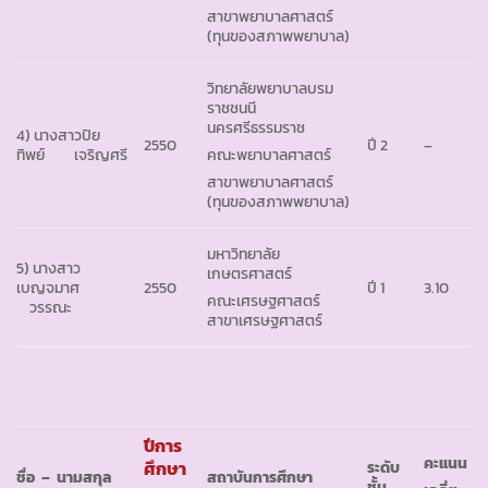
สาขาพยาบาลศาสตร์
(ทุนของสภาพพยาบาล)
วิทยาลัยพยาบาลบรม
ราชชนนี
นครศรีธรรมราช
4) นางสาวปิย
2550
ปี 2
–
ทิพย์ เจริญศรี
คณะพยาบาลศาสตร์
สาขาพยาบาลศาสตร์
(ทุนของสภาพพยาบาล)
มหาวิทยาลัย
5) นางสาว
เกษตรศาสตร์
เบญจมาศ
2550
ปี 1
3.10
คณะเศรษฐศาสตร์
วรรณะ
สาขาเศรษฐศาสตร์
ปีการ
คะแนน
ศึกษา
ระดับ
ชื่อ
– นามสกุล
สถาบันการศึกษา
ชั้น