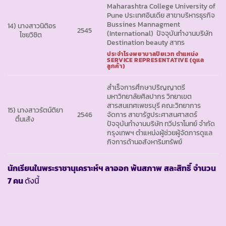
Maharashtra College University of
Pune ประเทศอินเดีย สาขาบริหารธุรกิจ
Bussines Mannagment
14) นางสาวนิติอร
2545
(International) ปัจจุบันทำงานบริษัท
ไชยวิชิต
Destination beauty สาทร
ประจำโรงพยาบาลปิยเวท ตำแหน่ง
SERVICE REPRESENTATIVE (ดูแล
ลูกค้า)
สำเร็จการศึกษาปริญญาตรี
มหาวิทยาลัยศิลปากร วิทยาเขต
สารสนเทศเพชรบุรี คณะวิทยาการ
15) นางสาวรัตน์ติยา
2546
จัดการ สาขารัฐประศาสนศาสตร์
ติ้นเส้ง
ปัจจุบันทำงานบริษัท ทวีปราโมทย์ จำกัด
กรุงเทพฯ ตำแหน่งผู้ช่วยผู้จัดการดูแล
กิจการด้านอสังหาริมทรัพย์
นักเรียนในพระราชานุเคราะห์ฯ ลาออก
พ้นสภาพ
สละสิทธิ์
จำนวน
7 คน
ดังนี้