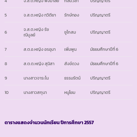
4
จ.ส.ต.หญิง พจมาลย์
กลับวิลา
ปริญญาตรี
5
จ.ส.ต.หญิง ทวิตียา
รักษ์ทอง
ปริญญาตรี
จ.ส.ต.หญิง รัช
6
ชูโกสม
ปริญญาตรี
ณีบูลย์
7
ส.ต.อ.หญิง อรอุมา
เพิ่มพูน
มัธยมศึกษาปีที่ 6
8
ส.ต.ต.หญิง สุนิสา
สังข์ดวง
มัธยมศึกษาปีที่ 6
9
นางสาวจาระไน
ธรรมรัตน์
ปริญญาตรี
10
นางสาวสกุนา
หนูโยม
ปริญญาตรี
ตารางแสดงจำนวนนักเรียน ปีการศึกษา
2557