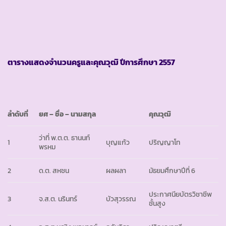
ตารางแสดงจำนวนครูและคุณวุฒิ ปีการศึกษา
2557
ลำดับที่
ยศ
– ชื่อ – นามสกุล
คุณวุฒิ
ว่าที่ พ.ต.ต. ธานนท์
1
บุญแก้ว
ปริญญาโท
พรหม
2
ด.ต. สหชน
ผลผลา
มัธยมศึกษาปีที่ 6
ประกาศนียบัตรวิชาชีพ
3
จ.ส.ต. นรินทร์
บัวสุวรรณ
ชั้นสูง