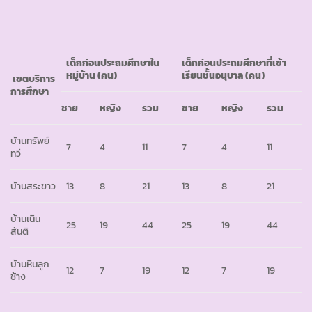
เด็กก่อนประถมศึกษาใน
เด็กก่อนประถมศึกษาที่เข้า
หมู่บ้าน
(คน)
เรียนชั้นอนุบาล
(คน)
เขตบริการ
การศึกษา
ชาย
หญิง
รวม
ชาย
หญิง
รวม
บ้านทรัพย์
7
4
11
7
4
11
ทวี
บ้านสระขาว
13
8
21
13
8
21
บ้านเนิน
25
19
44
25
19
44
สันติ
บ้านหินลูก
12
7
19
12
7
19
ช้าง