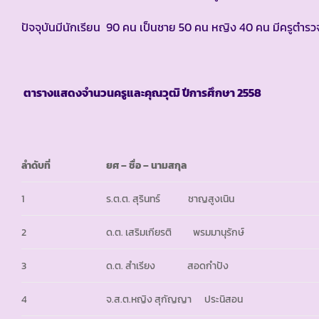
ปัจจุบันมีนักเรียน 90 คน เป็นชาย 50 คน หญิง 40 คน มีครูตำร
ตารางแสดงจำนวนครูและคุณวุฒิ ปีการศึกษา
2558
ลำดับที่
ยศ – ชื่อ – นามสกุล
1
ร.ต.ต. สุรินทร์ ชาญสูงเนิน
2
ด.ต. เสริมเกียรติ พรมมานุรักษ์
3
ด.ต. สำเรียง สอดกำปัง
4
จ.ส.ต.หญิง สุกัญญา ประนิสอน