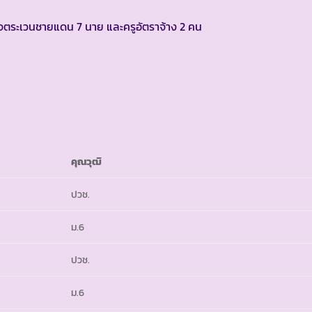
วจตระเวนชายแดน 7 นาย และครูอัตราจ้าง 2 คน
คุณวุฒิ
ปวช.
ม.6
ปวช.
ม.6