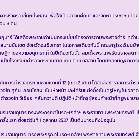
รชั่วคราวขึ้นหนึ่งหลัง เพื่อใช้เป็นสถานศึกษา และจัดหาประชาชนที่มีค
นวน 3 คน
กุมารี ได้เสด็จพระราชดำเนินทรงเยี่ยมโครงการตามพระราชดำริ ที่ดำเน
มชัยเขต จังหวัดฉะเชิงเทรา ในโอกาสเดียวกันนี้ คณะครูโรงเรียนบ้
วายฎีกาขอความอนุเคราะห์ ในปีเดียวกันนั้น สมเด็จพระเทพรัตนราชสุด
อิสานเป็นโรงเรียนตำรวจตระเวนชายแดนบ้านนาอิสาน โดยมีกองบัญชากา
ับการตำรวจตระเวนชายแดนที่ 12 (เขต 2 เดิม) ได้จัดส่งข้าราชการตำร
รวจโท สุกัน ลอมไธสง เป็นหัวหน้าและได้รับแต่งตั้งเป็นครูใหญ่ในเวลาต
บตำรวจโท วิเชียร กลั่นความดี ปฏิบัติหน้าที่ครูผู้สอนทำหน้าที่ครูพยาบา
รมราชกุมารี ทรงพระกรุณาโปรด-เกล้าฯ พระราชทานพระราชทรัพย์ เป
ั้งแรก ตั้งแต่วันที่ 1 ตุลาคม 2537 เป็นต้นมาจนถึงปัจจุบัน
บรมราชกุมารี ทรงพระกรุณาโปรด-เกล้าฯ พระราชทานพระราชทรัพย์ 