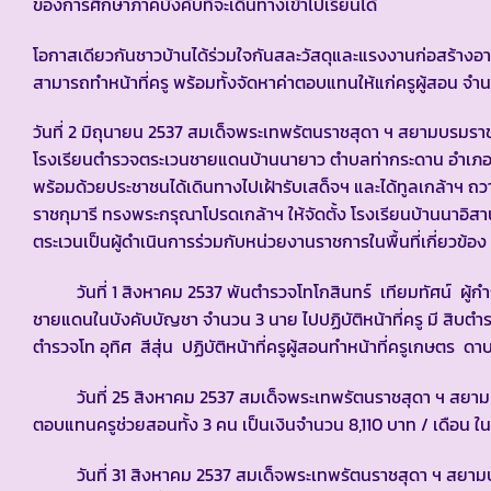
ของการศึกษาภาคบังคับที่จะเดินทางเข้าไปเรียนได้
โอกาสเดียวกันชาวบ้านได้ร่วมใจกันสละวัสดุและแรงงานก่อสร้างอาคา
สามารถทำหน้าที่ครู พร้อมทั้งจัดหาค่าตอบแทนให้แก่ครูผู้สอน จำ
วันที่ 2 มิถุนายน 2537 สมเด็จพระเทพรัตนราชสุดา ฯ สยามบรมราช
โรงเรียนตำรวจตระเวนชายแดนบ้านนายาว ตำบลท่ากระดาน อำเภอสนา
พร้อมด้วยประชาชนได้เดินทางไปเฝ้ารับเสด็จฯ และได้ทูลเกล้าฯ ถ
ราชกุมารี ทรงพระกรุณาโปรดเกล้าฯ ให้จัดตั้ง โรงเรียนบ้านนา
ตระเวนเป็นผู้ดำเนินการร่วมกับหน่วยงานราชการในพื้นที่เกี่ยวข้อง
วันที่ 1 สิงหาคม 2537 พันตำรวจโทโกสินทร์ เทียมทัศน์ ผู้กำก
ชายแดนในบังคับบัญชา จำนวน 3 นาย ไปปฏิบัติหน้าที่ครู มี สิบตำ
ตำรวจโท อุทิศ สีสุ่น ปฏิบัติหน้าที่ครูผู้สอนทำหน้าที่ครูเกษตร ดา
วันที่ 25 สิงหาคม 2537 สมเด็จพระเทพรัตนราชสุดา ฯ สยามบ
ตอบแทนครูช่วยสอนทั้ง 3 คน เป็นเงินจำนวน 8,110 บาท / เดือน ในคร
วันที่ 31 สิงหาคม 2537 สมเด็จพระเทพรัตนราชสุดา ฯ สยาม