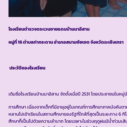
โรงเรียนตำรวจตระเวนชายแดนบ้านนาอิสาน
หมู่ที่ 16 ตำบลท่ากระดาน อำเภอสนามชัยเขต จังหวัดฉะเชิงเทรา
ประวัติของโรงเรียน
เดิมชื่อโรงเรียนบ้านนาอิสาน จัดตั้งเมื่อปี 2531 โดยประชาชนในหม
การศึกษา เนื่องจากเด็กที่มีอายุอยู่ในเกณฑ์การศึกษาภาคบังคับต
หลานไปเข้าเรียนในสถานศึกษาของรัฐที่ใกล้ที่สุดเป็นระยะทาง 6
ศึกษาก็เป็นไปด้วยความลำบาก โดยเฉพาะในช่วงฤดูฝนมีน้ำท่วมเส้