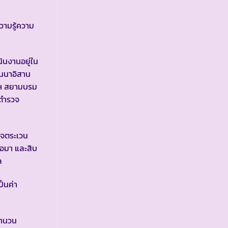
วามรู้ความ
ินงานอยู่ใน
านนาอิสาน
า ฯ สยามบรม
รตำรวจ
วจตระเวน
่อมา และสิบ
ล
็นค่า
จำนวน