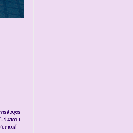
การส่งบุตร
งไปยังสถาน
่ในเกณฑ์