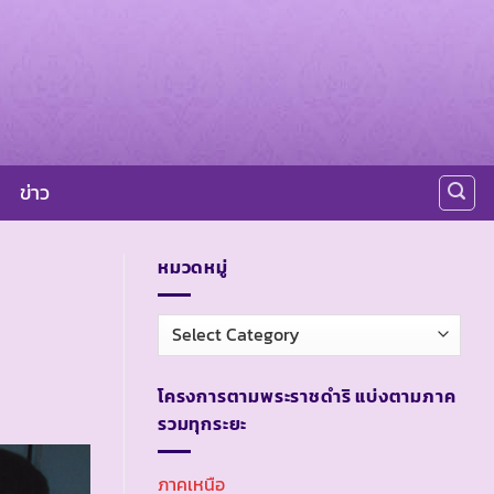
ข่าว
หมวดหมู่
หมวด
หมู่
โครงการตามพระราชดำริ แบ่งตามภาค
รวมทุกระยะ
ภาคเหนือ