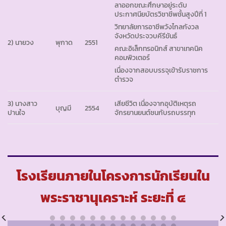
ลาออกขณะศึกษาอยู่ระดับ
ประกาศนียบัตรวิชาชีพชั้นสูงปีที่ 1
วิทยาลัยการอาชีพวังไกลกังวล
จังหวัดประจวบคีรีขันธ์
2) นายวง
พุกาด
2551
คณะอิเล็กทรอนิกส์ สาขาเทคนิค
คอมพิวเตอร์
เนื่องจากสอบบรรจุเข้ารับราชการ
ตำรวจ
3) นางสาว
เสียชีวิต เนื่องจากอุบัติเหตุรถ
บุญมี
2554
ปานใจ
จักรยานยนต์ชนกับรถบรรทุก
โรงเรียนภายในโครงการนักเรียนใน
พระราชานุเคราะห์ ระยะที่ ๔