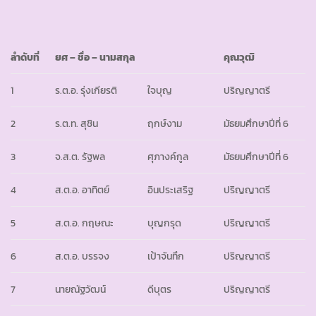
ลำดับที่
ยศ
– ชื่อ – นามสกุล
คุณวุฒิ
1
ร.ต.อ. รุ่งเกียรติ
ใจบุญ
ปริญญาตรี
2
ร.ต.ท. สุชิน
ฤกษ์งาม
มัธยมศึกษาปีที่ 6
3
จ.ส.ต. รัฐพล
ศุภางค์กูล
มัธยมศึกษาปีที่ 6
4
ส.ต.อ. อาทิตย์
อินประเสริฐ
ปริญญาตรี
5
ส.ต.อ. กฤษณะ
บุญกรุด
ปริญญาตรี
6
ส.ต.อ. บรรจง
เป้าจันทึก
ปริญญาตรี
7
นายณัฐวัฒน์
ดีบุตร
ปริญญาตรี