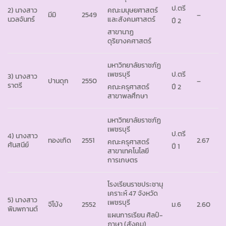
ป.ตรี
2) นางสาว
คณะมนุษยศาสตร์
มีมิ
2549
–
นวลจันทร์
และสังคมศาสตร์
ปี 2
สาขานาฏ
ดุริยางคศาสตร์
มหาวิทยาลัยราชภัฏ
เพชรบุรี
ป.ตรี
3) นางสาว
ปานดุก
2550
–
ราตรี
คณะครุศาสตร์
ปี 2
สาขาพลศึกษา
มหาวิทยาลัยราชภัฏ
เพชรบุรี
ป.ตรี
4) นางสาว
ทองเกิด
2551
2.67
คณะครุศาสตร์
ศันสนีย์
ปี 1
สาขาเทคโนโลยี
การเกษตร
โรงเรียนราชประชานุ
เคราะห์ 47 จังหวัด
5) นางสาว
เพชรบุรี
จีโบ้ง
2552
ม.6
2.60
พิมพกานต์
แผนการเรียน ศิลป์-
ภาษา (สังคม)