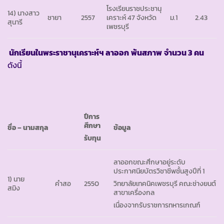
โรงเรียนราชประชานุ
14) นางสาว
ชายา
2557
เคราะห์ 47 จังหวัด
ม.1
2.43
สุนารี
เพชรบุรี
นักเรียนในพระราชานุเคราะห์ฯ ลาออก
พ้นสภาพ
จำนวน 3 คน
ดังนี้
ปีการ
ศึกษา
ชื่อ
– นามสกุล
ข้อมูล
รับทุน
ลาออกขณะศึกษาอยู่ระดับ
ประกาศนียบัตรวิชาชีพชั้นสูงปีที่ 1
1) นาย
คำสอ
2550
วิทยาลัยเทคนิคเพชรบุรี คณะช่างยนต์
สมิง
สาขาเครื่องกล
เนื่องจากรับราชการทหารเกณฑ์