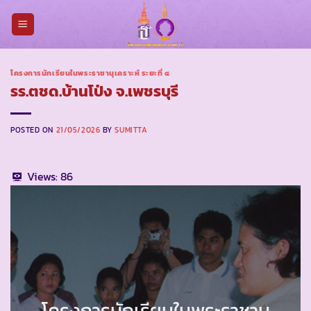
Skip
to
content
โครงการนักเรียนในพระราชานุเคราะห์ ระยะที่ ๔
รร.ตชด.บ้านโป่ง จ.เพชรบุรี
POSTED ON
21/05/2026
BY
SUMITTA
Views:
86
โครงการนักเรียนในพระราชานุ