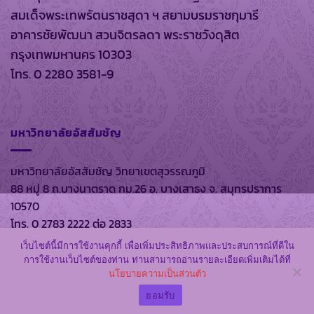
สมเด็จพระเทพรัตนราชสุดา ฯ สยามบรมราชกุมารี
อาคารชัยพัฒนา สวนจิตรลดา พระราชวังดุสิต
กรุงเทพมหานคร 10303
โทร. 0 2280 3581-9
มหาวิทยาลัยอัสสัมชัญ
มหาวิทยาลัยอัสสัมชัญ วิทยาเขตสุวรรณภูมิ
88 หมู่ 8 ถ.บางนาตราด กม.26 อ. บางเสาธง จ. สมุทรปราการ
10570
โทร. 0 2783 2222 ต่อ 2833
เว็บไซต์นี้มีการใช้งานคุกกี้ เพื่อเพิ่มประสิทธิภาพและประสบการณ์ที่ดีใน
การใช้งานเว็บไซต์ของท่าน ท่านสามารถอ่านรายละเอียดเพิ่มเติมได้ที่
นโยบายความเป็นส่วนตัว
สงวนลิขสิทธิ์ พ.ศ. 2569 ตาม พรบ.ลิขสิทธิ์ พ.ศ. 2537 โดย
หอ
สมุดส่วนพระองค์
และ
มหาวิทยาลัยอัสสัมชัญ
ยอมรับ