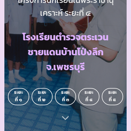
เคราะห์ ระยะที่ ๔
โรงเรียนตำรวจตระเวน
ชายแดนบ้านโป่งลึก
จ.เพชรบุรี
ระยะ
ระยะ
ระยะ
ระยะ
ระยะ
ที่ ๑
ที่ ๒
ที่ ๓
ที่ ๔
ที่ ๕