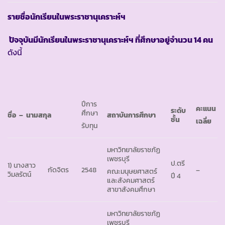
รายชื่อนักเรียนในพระราชานุเคราะห์ฯ
ปัจจุบันมีนักเรียนในพระราชานุเคราะห์ฯ ที่ศึกษาอยู่จำนวน 14 คน
ดังนี้
ปีการ
คะแนน
ระดับ
ศึกษา
ชื่อ
– นามสกุล
สถาบันการศึกษา
ชั้น
เฉลี่ย
รับทุน
มหาวิทยาลัยราชภัฏ
เพชรบุรี
ป.ตรี
1) นางสาว
กัดจิตร
2548
–
คณะมนุษยศาสตร์
วิมลรัตน์
ปี 4
และสังคมศาสตร์
สาขาสังคมศึกษา
มหาวิทยาลัยราชภัฏ
เพชรบุรี