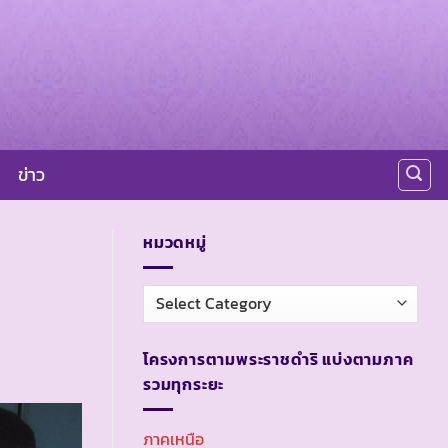
ข่าว
หมวดหมู่
หมวด
หมู่
โครงการตามพระราชดำริ แบ่งตามภาค
รวมทุกระยะ
ภาคเหนือ