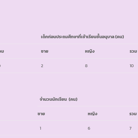
เด็กก่อนประถมศึกษาที่เข้าเรียนชั้นอนุบาล
(คน)
วม
ชาย
หญิง
รวม
0
2
8
10
จำนวนนักเรียน
(คน)
ชาย
หญิง
รวม
1
6
7