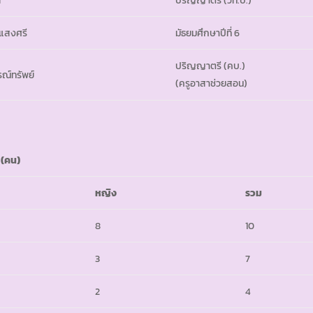
้
ปริญญาตรี (วท.บ.)
แสงศรี
มัธยมศึกษาปีที่ 6
ปริญญาตรี (คบ.)
รณ์ทรัพย์
(ครูอาสาช่วยสอน)
 (คน)
หญิง
รวม
8
10
3
7
2
4