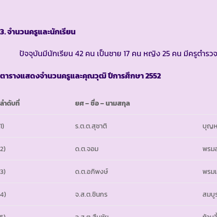
3. จำนวนครูและนักเรียน
ปัจจุบันมีนักเรียน 42 คน เป็นชาย 17 คน หญิง 25 คน มีครูตำรว
ตารางแสดงจำนวนครูและคุณวุฒิ ปีการศึกษา 2552
ลำดับที่
ยศ – ชื่อ – นามสกุล
1)
ร.ต.ต.สุชาติ
บุญ
2)
ด.ต.จอม
พรม
3)
ด.ต.อภิพงษ์
พรมเอ
4)
จ.ส.ต.ชินกร
สมบู