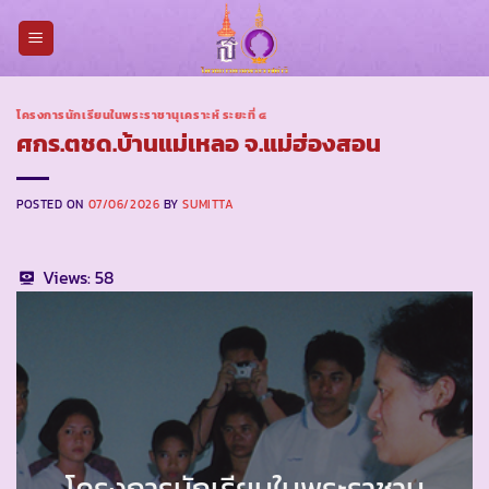
Skip
to
content
โครงการนักเรียนในพระราชานุเคราะห์ ระยะที่ ๔
ศกร.ตชด.บ้านแม่เหลอ จ.แม่ฮ่องสอน
POSTED ON
07/06/2026
BY
SUMITTA
Views:
58
โครงการนักเรียนในพระราชานุ