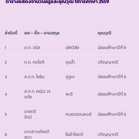
ตารางแสดงจำนวนครูและคุณวุฒิ ปีการศึกษา
2559
ลำดับที่
ยศ
– ชื่อ – นามสกุล
คุณวุฒิ
1
ด.ต. จรัส
เลิศวิลัย
มัธยมศึกษาปีที่ 6
2
ด.ต. กอโชติ
ขุนน้ำ
ปริญญาตรี
3
ส.ต.ท. โยธิน
ปูชูเด
มัธยมศึกษาปีที่ 6
ส.ต.ท. หญิง วร
4
พะชิ
มัธยมศึกษาปีที่ 6
ฤทัย
นายตรี
5
กมลวรรณหงส์
มัธยมศึกษาปีที่ 6
รัตน์
นางสาวเกียรติ
6
ไผ่อำไพขจี
ปริญญาตรี
สุดา