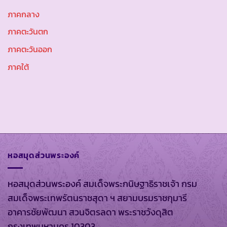
ภาคกลาง
ภาคตะวันตก
ภาคตะวันออก
ภาคใต้
หอสมุดส่วนพระองค์
หอสมุดส่วนพระองค์ สมเด็จพระกนิษฐาธิราชเจ้า กรม
สมเด็จพระเทพรัตนราชสุดา ฯ สยามบรมราชกุมารี
อาคารชัยพัฒนา สวนจิตรลดา พระราชวังดุสิต
กรุงเทพมหานคร 10303