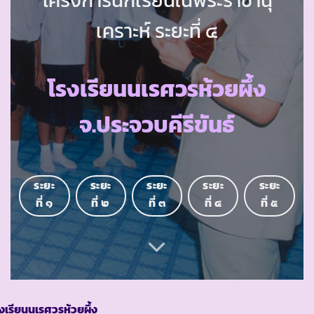
เคราะห์ ระยะที่ ๔
โรงเรียนนเรศวรห้วยผึ้ง
จ.ประจวบคีรีขันธ์
ระยะ
ระยะ
ระยะ
ระยะ
ระยะ
ที่ ๑
ที่ ๒
ที่ ๓
ที่ ๔
ที่ ๕
งเรียนนเรศวรห้วยผึ้ง