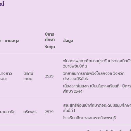
นี้
ปีการ
ศึกษา
อ
– นามสกุล
ข้อมูล
รับทุน
พ้นสภาพขณะศึกษาอยู่ระดับประกาศนียบั
วิชาชีพชั้นปีที่ 3
 นางสาว
นิทัศน์
วิทยาลัยการอาชีพวังไกลกังวล จังหวัด
2539
รรณา
เกษม
ประจวบคีรีขันธ์
เนื่องจากไม่ลงทะเบียนในภาคเรียนที่ 1 ปีกา
ศึกษา 2544
สละสิทธิ์ก่อนเข้าศึกษาต่อระดับมัธยมศึกษ
ชั้นปีที่ 1
 นายสาธิต
ตรีเพชร
2539
โรงเรียนศึกษาสงเคราะห์เพชรบุรี