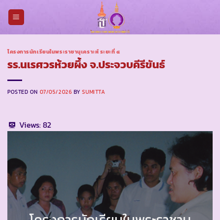
Skip
to
content
โครงการนักเรียนในพระราชานุเคราะห์ ระยะที่ ๔
รร.นเรศวรห้วยผึ้ง จ.ประจวบคีรีขันธ์
POSTED ON
07/05/2026
BY
SUMITTA
Views:
82
โครงการนักเรียนในพระราชานุ