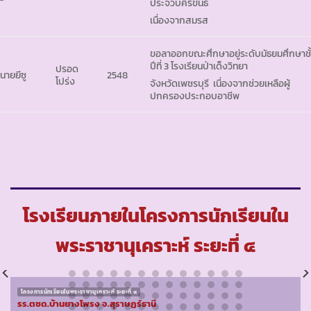
ประจวบคีรีขันธ์
เนื่องจากสมรส
ขอลาออกขณะศึกษาอยู่ระดับมัธยมศึกษาชั
ปีที่ 3 โรงเรียนป่าเด็งวิทยา
ปรอด
 นายยีซู
2548
โปร่ง
จังหวัดเพชรบุรี เนื่องจากช่วยเหลือผู้
ปกครองประกอบอาชีพ
โรงเรียนภายในโครงการนักเรียนใน
พระราชานุเคราะห์ ระยะที่ ๔
โครงการนักเรียนในพระราชานุเคราะห์ ระยะที่ ๔
รร.ตชด.บ้านยางโพรง จ.สุราษฏร์ธานี