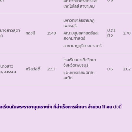
คณะวิทยาศาสตร์และ
เทคโนโลยี สาขาเคมี
มหาวิทยาลัยราชภัฏ
เพชรบุรี
 นางสาวสุดา
ป.ตรี
ทองมี
2549
2.78
คณะมนุษยศาสตร์และ
น์
ปี 2
สังคมศาสตร์
สาขานาฎดุริยางศาสตร์
โรงเรียนป่าเด็งวิทยา
จังหวัดเพชรบุรี
 นางสาว
ศรีสวัสดิ์
2551
ม.6
2.62
บญจวรรณ
แผนการเรียน วิทย์-
คณิต
ักเรียนในพระราชานุเคราะห์ฯ ที่สำเร็จการศึกษา
จำนวน 11 คน
ดังนี้