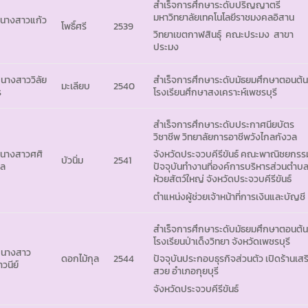
สำเร็จการศึกษาระดับปริญญาตรี
มหาวิทยาลัยเทคโนโลยีราชมงคลอิสาน
 นางสาวแก้ว
โพธิ์ศรี
2539
วิทยาเขตกาฬสินธุ์ คณะประมง สาขา
ประมง
 นางสาววิลัย
สำเร็จการศึกษาระดับมัธยมศึกษาตอนต้
มะเลียบ
2540
ร
โรงเรียนศึกษาสงเคราะห์เพชรบุรี
สำเร็จการศึกษาระดับประกาศนียบัตร
วิชาชีพ วิทยาลัยการอาชีพวังไกลกังวล
 นางสาวศศิ
จังหวัดประจวบคีรีขันธ์ คณะพาณิชยกรร
บัวนิ่ม
2541
มล
ปัจจุบันทำงานที่องค์การบริหารส่วนตำบ
ห้วยสัตว์ใหญ่ จังหวัดประจวบคีรีขันธ์
ตำแหน่งผู้ช่วยเจ้าหน้าที่การเงินและบัญชี
สำเร็จการศึกษาระดับมัธยมศึกษาตอนต้
โรงเรียนป่าเด็งวิทยา จังหวัดเพชรบุรี
 นางสาว
ดอกไม้กุล
2544
ปัจจุบันประกอบธุรกิจส่วนตัว เปิดร้านเสร
าวนีย์
สวย อำเภอกุยบุรี
จังหวัดประจวบคีรีขันธ์