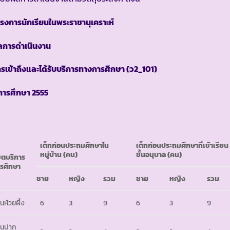
รงการนักเรียนในพระราชานุเคราะห์
ลการดำเนินงาน
รเข้าถึงและได้รับบริการทางการศึกษา
(ว2_101)
ีการศึกษา
2555
เด็กก่อนประถมศึกษาใน
เด็กก่อนประถมศึกษาที่เข้าเรียน
หมู่บ้าน
(คน)
ชั้นอนุบาล
(คน)
ตบริการ
รศึกษา
ชาย
หญิง
รวม
ชาย
หญิง
รวม
านห้วยผึ้ง
6
3
9
6
3
9
านปาก