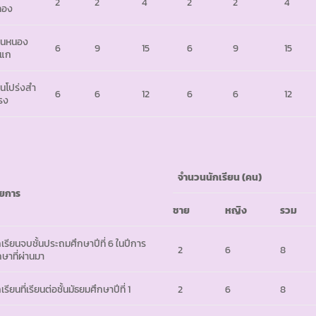
2
2
4
2
2
4
ลอง
านหนอง
6
9
15
6
9
15
ะแก
านโปร่งสำ
6
6
12
6
6
12
รง
จำนวนนักเรียน
(คน)
ยการ
ชาย
หญิง
รวม
กเรียนจบชั้นประถมศึกษาปีที่ 6 ในปีการ
2
6
8
กษาที่ผ่านมา
เรียนที่เรียนต่อชั้นมัธยมศึกษาปีที่ 1
2
6
8