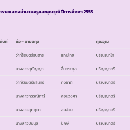
ารางแสดงจำนวนครูและคุณวุฒิ ปีการศึกษา
2555
ดับที่
ชื่อ
– นามสกุล
คุณวุฒิ
ว่าที่ร้อยตรีธนสาร
แกมไทย
ปริญญาโท
นางสาวสุกัญญา
ลิ้มตระกูล
ปริญญาตรี
ว่าที่ร้อยตรีชรินทร์
คงชาติ
ปริญญาตรี
นางสาวกรรณิการ์
สอนวงศา
ปริญญาตรี
นางสาวสุกฤตา
สมอ่วม
ปริญญาตรี
นางสาวปิยนุช
ปักษี
ปริญญาตรี