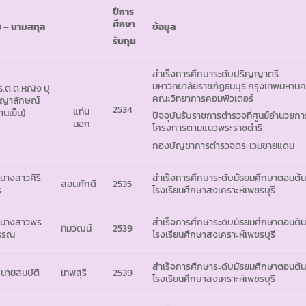
ปีการ
ศึกษา
อ
– นามสกุล
ข้อมูล
รับทุน
สำเร็จการศึกษาระดับปริญญาตรี
มหาวิทยาลัยราชภัฏธนบุรี กรุงเทพมหาน
 ร.ต.ต.หญิง ปุ
คณะวิทยาการคอมพิวเตอร์
ญาลักษณ์
2534
แท่น
านเย็น)
ปัจจุบันรับราชการตำรวจที่ศูนย์อำนวยกา
นอก
โครงการตามแนวพระราชดำริ
กองบัญชาการตำรวจตระเวนชายแดน
 นางสาวศิริ
สำเร็จการศึกษาระดับมัธยมศึกษาตอนต้
สอนภักดี
2535
ร
โรงเรียนศึกษาสงเคราะห์เพชรบุรี
 นางสาวพร
สำเร็จการศึกษาระดับมัธยมศึกษาตอนต้
ทิมวัฒน์
2539
รรณ
โรงเรียนศึกษาสงเคราะห์เพชรบุรี
สำเร็จการศึกษาระดับมัธยมศึกษาตอนต้
 นายสมบัติ
เทพสุริ
2539
โรงเรียนศึกษาสงเคราะห์เพชรบุรี