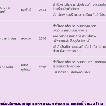
สำเร็จการศึกษาระดับมัธยมศึกษาตอนป
 นางสาว
โรงเรียนป่าเด็งวิทยา
กุลพันธ์
2544
ินทร์
จังหวัดเพชรบุรี แผนการเรียน ศิลป์ทั่วไป
สำเร็จการศึกษาระดับปริญญาตรี
มหาวิทยาลัยเกษตรศาสตร์
คณะวิศวกรรมศาสตร์ สาขาโยธา-
) นายทักษิณ
สุขพ่วง
2546
ทรัพยากรน้ำ ปัจจุบันทำงานที่
บริษัท ซินเท็ค คอนสตรัคชั่น จำกัด (มหา
ตำแหน่งวิศวกรสนาม
สำเร็จการศึกษาระดับมัธยมศึกษาตอนป
จันทร์
โรงเรียนวังไกลกังวล
) นายธงชัย
2550
อุปถัมภ์
แผนการเรียน ศิลป์-ภาษาจีน
ักเรียนในพระราชานุเคราะห์ฯ ลาออก
พ้นสภาพ
สละสิทธิ์
จำนวน 7 คน