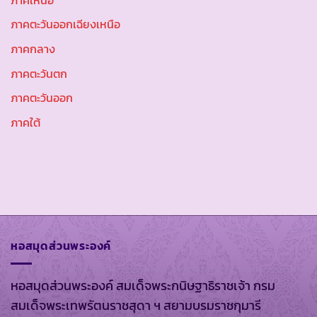
ภาคตะวันออกเฉียงเหนือ
ภาคกลาง
ภาคตะวันตก
ภาคตะวันออก
ภาคใต้
หอสมุดส่วนพระองค์
หอสมุดส่วนพระองค์ สมเด็จพระกนิษฐาธิราชเจ้า กรม
สมเด็จพระเทพรัตนราชสุดา ฯ สยามบรมราชกุมารี