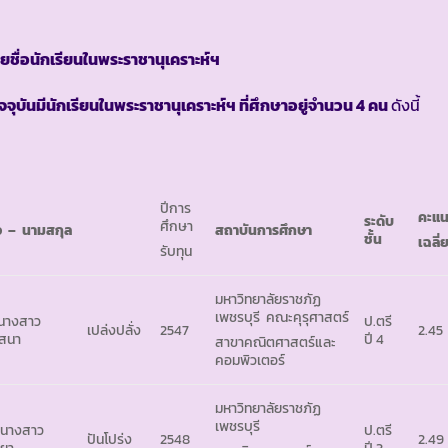
ยชื่อนักเรียนในพระราชานุเคราะห์ฯ
ัจจุบันมีนักเรียนในพระราชานุเคราะห์ฯ ที่ศึกษาอยู่จำนวน
4 คน
ดังนี้
ปีการ
คะแ
ระดับ
ศึกษา
่อ
– นามสกุล
สถาบันการศึกษา
ชั้น
เฉลี่
รับทุน
มหาวิทยาลัยราชภัฏ
เพชรบุรี คณะคุรุศาสตร์
 นางสาว
ป.ตรี
เปล่งปลั่ง
2547
2.45
สนา
ปี 4
สาขาคณิตศาสตร์และ
คอมพิวเตอร์
มหาวิทยาลัยราชภัฏ
เพชรบุรี
 นางสาว
ป.ตรี
ปันโปร่ง
2548
2.49
ิยา
ปี 3