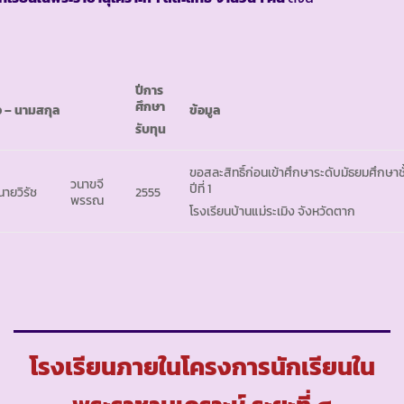
ปีการ
ศึกษา
อ
– นามสกุล
ข้อมูล
รับทุน
ขอสละสิทธิ์ก่อนเข้าศึกษาระดับมัธยมศึกษาชั
วนาขจี
ปีที่ 1
 นายวิรัช
2555
พรรณ
โรงเรียนบ้านแม่ระเมิง จังหวัดตาก
โรงเรียนภายในโครงการนักเรียนใน