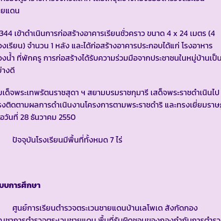
ายแดน
่ 344 เข้าดำเนินการก่อสร้างอาคารเรียนชั่วคราว ขนาด 4 x 24 เมตร (4
องเรียน) จำนวน 1 หลัง และได้ก่อสร้างอาคารประกอบได้แก่ โรงอาหาร
องน้ำ ที่พักครู การก่อสร้างได้รับความร่วมมือจากประชาชนในหมู่บ้านเป็
่างดี
เด็จพระเทพรัตนราชสุดา ฯ สยามบรมราชกุมารี เสด็จพระราชดำเนินไป
รงติดตามผลการดำเนินงานโครงการตามพระราชดำริ และทรงเยี่ยมราษ
ื่อวันที่ 28 ธันวาคม 2550
จจุบันโรงเรียนมีพื้นที่ทั้งหมด 7 ไร่
ะบบการศึกษา
ูนย์การเรียนตำรวจตระเวนชายแดนบ้านเลโพเด สังกัดกอง
ัญชาการตำรวจตระเวนชายแดน พื้นที่รับผิดชอบของกองกำกับการตำร