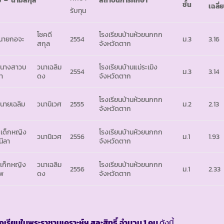
่อ
– นามสกุล
สถาบันการศึกษา
ชั้น
เฉลี่
รับทุน
โชคดี
โรงเรียนบ้านห้วยนกกก
 นายกอจะ
2554
ม.3
3.16
สกุล
จังหวัดตาก
 นางสาวบ
วนาเฉลิม
โรงเรียนบ้านแม่ระเมิง
2554
ม.3
3.14
วา
ดง
จังหวัดตาก
โรงเรียนบ้านห้วยนกกก
 นายเฉลิม
วนานิเวศ
2555
ม.2
2.13
จังหวัดตาก
 เด็กหญิง
โรงเรียนบ้านห้วยนกกก
วนานิเวศ
2556
ม.1
1.93
นีลา
จังหวัดตาก
 เก็กหญิง
วนาเฉลิม
โรงเรียนบ้านห้วยนกกก
2556
ม.1
2.33
โพ
ดง
จังหวัดตาก
ักเรียนในพระราชานุเคราะห์ฯ สละสิทธิ์
จำนวน 1 คน
ดังนี้