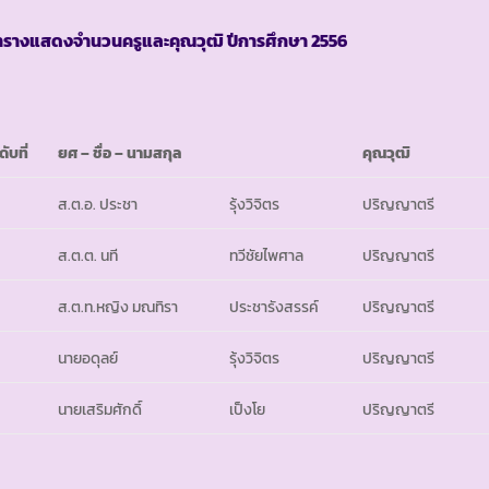
ารางแสดงจำนวนครูและคุณวุฒิ ปีการศึกษา
2556
ดับที่
ยศ
– ชื่อ – นามสกุล
คุณวุฒิ
ส.ต.อ. ประชา
รุ้งวิจิตร
ปริญญาตรี
ส.ต.ต. นที
ทวีชัยไพศาล
ปริญญาตรี
ส.ต.ท.หญิง มณทิรา
ประชารังสรรค์
ปริญญาตรี
นายอดุลย์
รุ้งวิจิตร
ปริญญาตรี
นายเสริมศักดิ์
เป็งโย
ปริญญาตรี