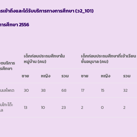
รเข้าถึงและได้รับบริการทางการศึกษา
(ว2_101)
ีการศึกษา
2556
เด็กก่อนประถมศึกษาใน
เด็กก่อนประถมศึกษาที่เข้าเรียน
หมู่บ้าน
(คน)
ชั้นอนุบาล
(คน)
ตบริการ
รศึกษา
ชาย
หญิง
รวม
ชาย
หญิง
รวม
านเลโพเด
30
38
68
17
15
32
านโทะโด๊ะ
13
10
23
2
0
2
เล