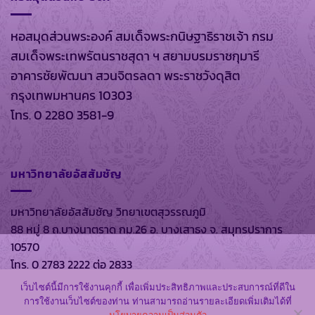
หอสมุดส่วนพระองค์ สมเด็จพระกนิษฐาธิราชเจ้า กรม
สมเด็จพระเทพรัตนราชสุดา ฯ สยามบรมราชกุมารี
อาคารชัยพัฒนา สวนจิตรลดา พระราชวังดุสิต
กรุงเทพมหานคร 10303
โทร. 0 2280 3581-9
มหาวิทยาลัยอัสสัมชัญ
มหาวิทยาลัยอัสสัมชัญ วิทยาเขตสุวรรณภูมิ
88 หมู่ 8 ถ.บางนาตราด กม.26 อ. บางเสาธง จ. สมุทรปราการ
10570
โทร. 0 2783 2222 ต่อ 2833
เว็บไซต์นี้มีการใช้งานคุกกี้ เพื่อเพิ่มประสิทธิภาพและประสบการณ์ที่ดีใน
การใช้งานเว็บไซต์ของท่าน ท่านสามารถอ่านรายละเอียดเพิ่มเติมได้ที่