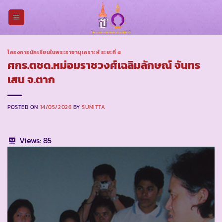
Skip
to
content
โครงการนักเรียนในพระราชานุเคราะห์ ระยะที่ ๔
ศกร.ตชด.หม่อมราชวงศ์เฉลิมลักษณ์ จันทร
เสน จ.ตาก
POSTED ON
14/05/2026
BY
SUMITTA
Views:
85