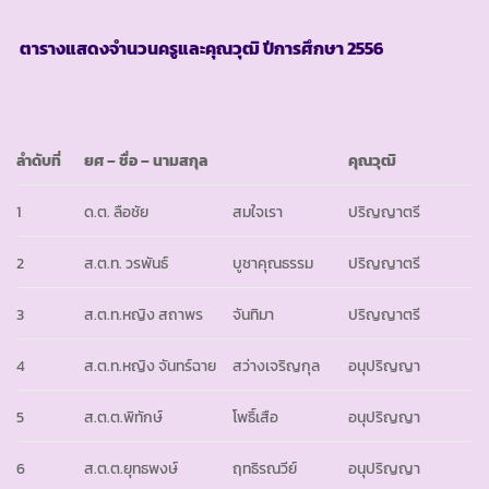
ตารางแสดงจำนวนครูและคุณวุฒิ ปีการศึกษา
2556
ลำดับที่
ยศ – ชื่อ – นามสกุล
คุณวุฒิ
1
ด.ต. ลือชัย
สมใจเรา
ปริญญาตรี
2
ส.ต.ท. วรพันธ์
บูชาคุณธรรม
ปริญญาตรี
3
ส.ต.ท.หญิง สถาพร
จันทิมา
ปริญญาตรี
4
ส.ต.ท.หญิง จันทร์ฉาย
สว่างเจริญกุล
อนุปริญญา
5
ส.ต.ต.พิทักษ์
โพธิ์เสือ
อนุปริญญา
6
ส.ต.ต.ยุทธพงษ์
ฤทธิรณวีย์
อนุปริญญา