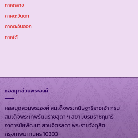
ภาคกลาง
ภาคตะวันตก
ภาคตะวันออก
ภาคใต้
หอสมุดส่วนพระองค์
หอสมุดส่วนพระองค์ สมเด็จพระกนิษฐาธิราชเจ้า กรม
สมเด็จพระเทพรัตนราชสุดา ฯ สยามบรมราชกุมารี
อาคารชัยพัฒนา สวนจิตรลดา พระราชวังดุสิต
กรุงเทพมหานคร 10303