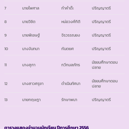
7
นายไพศาล
ก๋าคำต๊ะ
ปริญญาตรี
8
นายวิชิต
หม่อวงศ์กิติ
ปริญญาตรี
9
นายพิเชษฐ์
จิรวรรณยง
ปริญญาตรี
10
นางจันทนา
กันตยศ
ปริญญาตรี
มัธยมศึกษาตอน
11
นางสุภา
กวีกมลภัทร
ปลาย
มัธยมศึกษาตอน
12
นางสาวศรุชา
ดำเนินทัศนา
ปลาย
13
นายกฤษฎา
รักษาพนา
ปริญญาตรี
ตารางแสดงจำนวนนักเรียน ปีการศึกษา
2556