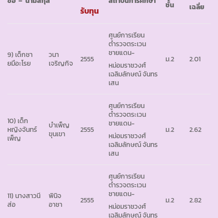
ชื่อ – นามสกุล
สถาบันการศึกษา
ชั้น
เฉลี่ย
รับทุน
ศูนย์การเรียน
ตำรวจตระเวน
ชายแดน-
9) เด็กชา
วนา
2555
ม.2
2.01
ยมึอะโรย
เจริญกิจ
หม่อมราชวงศ์
เฉลิมลักษณ์ จันทร
เสน
ศูนย์การเรียน
ตำรวจตระเวน
10) เด็ก
ชายแดน-
บำเพ็ญ
หญิงจันทร์
2555
ม.2
2.62
ขุนเขา
หม่อมราชวงศ์
เพ็ญ
เฉลิมลักษณ์ จันทร
เสน
ศูนย์การเรียน
ตำรวจตระเวน
ชายแดน-
11) นางสาวนี
พินิจ
2555
ม.2
2.82
ส่อ
อาชา
หม่อมราชวงศ์
เฉลิมลักษณ์ จันทร