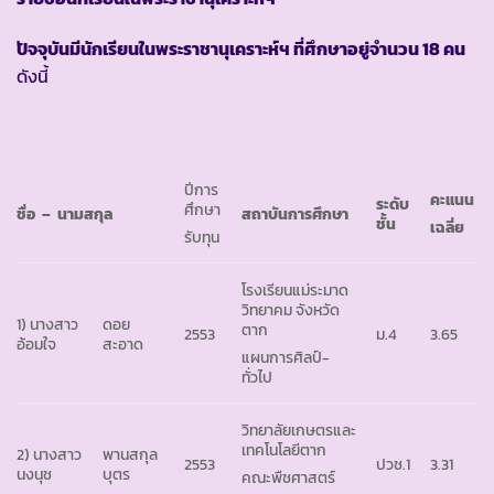
ปัจจุบันมีนักเรียนในพระราชานุเคราะห์ฯ ที่ศึกษาอยู่จำนวน
18 คน
ดังนี้
ปีการ
คะแนน
ระดับ
ศึกษา
ชื่อ – นามสกุล
สถาบันการศึกษา
ชั้น
เฉลี่ย
รับทุน
โรงเรียนแม่ระมาด
วิทยาคม จังหวัด
1) นางสาว
ดอย
ตาก
2553
ม.4
3.65
อ้อมใจ
สะอาด
แผนการศิลป์-
ทั่วไป
วิทยาลัยเกษตรและ
เทคโนโลยีตาก
2) นางสาว
พานสกุล
2553
ปวช.1
3.31
นงนุช
บุตร
คณะพืชศาสตร์