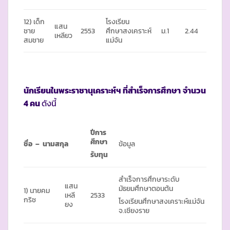
12) เด็ก
โรงเรียน
แสน
ชาย
2553
ศึกษาสงเคราะห์
ม.1
2.44
เหลียว
สมชาย
แม่จัน
นักเรียนในพระราชานุเคราะห์ฯ ที่สำเร็จการศึกษา
จำนวน
4 คน
ดังนี้
ปีการ
ศึกษา
ชื่อ – นามสกุล
ข้อมูล
รับทุน
สำเร็จการศึกษาระดับ
แสน
มัธยมศึกษาตอนต้น
1) นายคม
เหลี
2533
กริช
โรงเรียนศึกษาสงเคราะห์แม่จัน
ยง
จ.เชียงราย