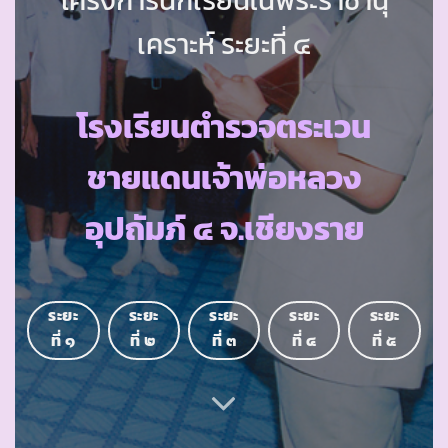
เคราะห์ ระยะที่ ๔
โรงเรียนตำรวจตระเวน
ชายแดนเจ้าพ่อหลวง
อุปถัมภ์ ๔ จ.เชียงราย
ระยะ
ระยะ
ระยะ
ระยะ
ระยะ
ที่ ๑
ที่ ๒
ที่ ๓
ที่ ๔
ที่ ๕