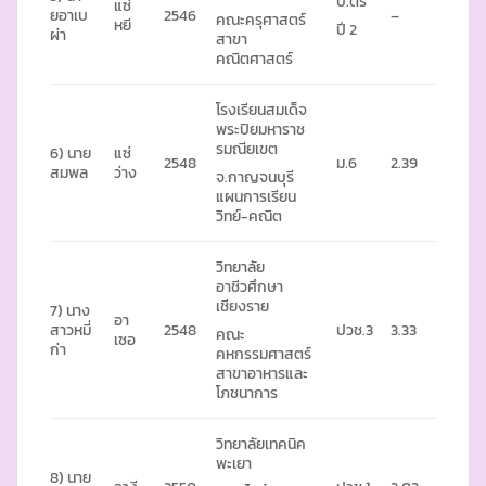
ป.ตรี
แซ่
ยอาเบ
2546
–
คณะครุศาสตร์
หยี
ปี 2
ผ่า
สาขา
คณิตศาสตร์
โรงเรียนสมเด็จ
พระปิยมหาราช
รมณียเขต
6) นาย
แซ่
2548
ม.6
2.39
สมพล
ว่าง
จ.กาญจนบุรี
แผนการเรียน
วิทย์-คณิต
วิทยาลัย
อาชีวศึกษา
เชียงราย
7) นาง
อา
สาวหมี่
2548
ปวช.3
3.33
คณะ
เซอ
ก่า
คหกรรมศาสตร์
สาขาอาหารและ
โภชนาการ
วิทยาลัยเทคนิค
พะเยา
8) นาย