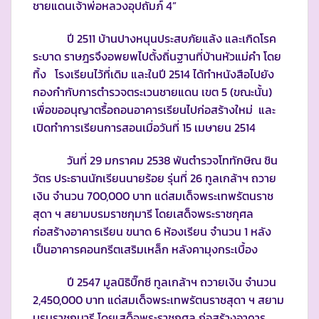
ชายแดนเจ้าพ่อหลวงอุปถัมภ์ 4”
ปี 2511 บ้านปางหนุนประสบภัยแล้ง และเกิดโรค
ระบาด ราษฎรจึงอพยพไปตั้งถิ่นฐานที่บ้านหัวแม่คำ โดย
ทิ้ง โรงเรียนไว้ที่เดิม และในปี 2514 ได้ทำหนังสือไปยัง
กองกำกับการตำรวจตระเวนชายแดน เขต 5 (ขณะนั้น)
เพื่อขออนุญาตรื้อถอนอาคารเรียนไปก่อสร้างใหม่ และ
เปิดทำการเรียนการสอนเมื่อวันที่ 15 เมษายน 2514
วันที่ 29 มกราคม 2538 พันตำรวจโททักษิณ ชิน
วัตร ประธานนักเรียนนายร้อย รุ่นที่ 26 ทูลเกล้าฯ ถวาย
เงิน จำนวน 700,000 บาท แด่สมเด็จพระเทพรัตนราช
สุดา ฯ สยามบรมราชกุมารี โดยเสด็จพระราชกุศล
ก่อสร้างอาคารเรียน ขนาด 6 ห้องเรียน จำนวน 1 หลัง
เป็นอาคารคอนกรีตเสริมเหล็ก หลังคามุงกระเบื้อง
ปี 2547 มูลนิธิบิ๊กซี ทูลเกล้าฯ ถวายเงิน จำนวน
2,450,000 บาท แด่สมเด็จพระเทพรัตนราชสุดา ฯ สยาม
บรมราชกุมารี โดยเสด็จพระราชกุศล ก่อสร้างอาคาร