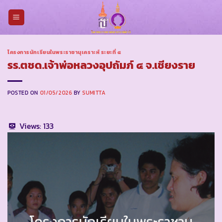
Skip
to
content
โครงการนักเรียนในพระราชานุเคราะห์ ระยะที่ ๔
รร.ตชด.เจ้าพ่อหลวงอุปถัมภ์ ๔ จ.เชียงราย
POSTED ON
01/05/2026
BY
SUMITTA
Views:
133
โครงการนักเรียนในพระราชานุ