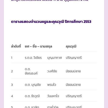
ตารางแสดงจำนวนครูและคุณวุฒิ ปีการศึกษา
2553
ลำดับที่
ยศ – ชื่อ – นามสกุล
คุณวุฒิ
1
ร.ต.อ. วิเชียร
บุญมากาศ
ปริญญาตรี
ด.ต.
2
วงศ์ชัย
มัธยมปลาย
ชัยณรงค์
3
ด.ต. บุญชัย
พรมใจ
มัธยมปลาย
4
ด.ต. ธีรวุฒิ
วันมหาใจ
ปริญญาตรี
5
ด.ต. ชวลิต
ตาคำนิล
ปริญญาตรี