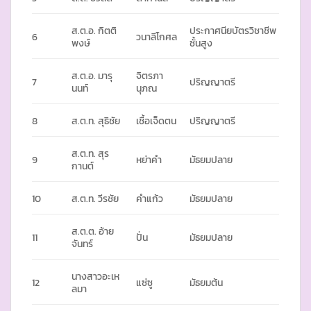
ส.ต.อ. กิตติ
ประกาศนียบัตรวิชาชีพ
6
วนาลีโกศล
พงษ์
ชั้นสูง
ส.ต.อ. มารุ
จิตรภา
7
ปริญญาตรี
นนท์
นุภณ
8
ส.ต.ท. สุธิชัย
เชื้อเจ็ดตน
ปริญญาตรี
ส.ต.ท. สุร
9
หย่าคำ
มัธยมปลาย
กานต์
10
ส.ต.ท. วีรชัย
คำแก้ว
มัธยมปลาย
ส.ต.ต. อ้าย
11
ปั่น
มัธยมปลาย
จันทร์
นางสาวอะเห
12
แซ่ซู
มัธยมต้น
ลมา