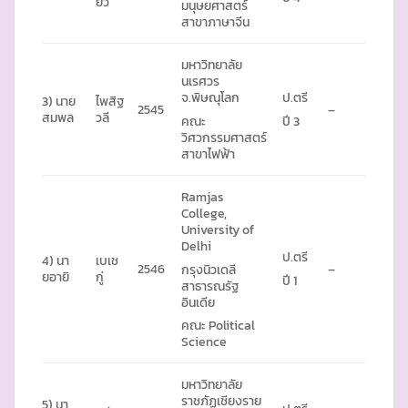
ยว
มนุษยศาสตร์
สาขาภาษาจีน
มหาวิทยาลัย
นเรศวร
จ.พิษณุโลก
ป.ตรี
3) นาย
ไพสิฐ
2545
–
สมพล
วลี
คณะ
ปี 3
วิศวกรรมศาสตร์
สาขาไฟฟ้า
Ramjas
College,
University of
Delhi
ป.ตรี
4) นา
เบเช
2546
–
กรุงนิวเดลี
ยอายิ
กู่
ปี 1
สาธารณรัฐ
อินเดีย
คณะ Political
Science
มหาวิทยาลัย
ราชภัฏเชียงราย
5) นา