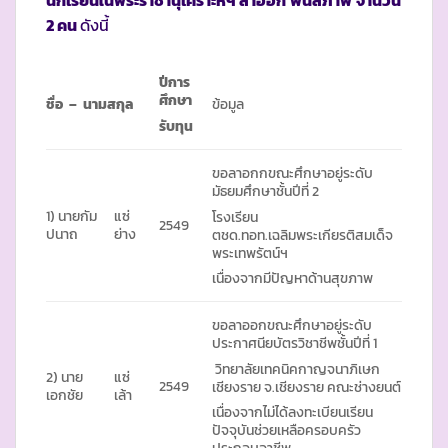
นักเรียนในพระราชานุเคราะห์ฯ ลาออก
พ้นสภาพ
จำนวน
2 คน
ดังนี้
ปีการ
ศึกษา
ชื่อ – นามสกุล
ข้อมูล
รับทุน
ขอลาอกกขณะศึกษาอยู่ระดับ
มัธยมศึกษาชั้นปีที่ 2
1) นายกัม
แซ่
โรงเรียน
2549
ปนาถ
ย่าง
ตชด.ทอท.เฉลิมพระเกียรติสมเด็จ
พระเทพรัตน์ฯ
เนื่องจากมีปัญหาด้านสุขภาพ
ขอลาออกขณะศึกษาอยู่ระดับ
ประกาศนียบัตรวิชาชีพชั้นปีที่ 1
วิทยาลัยเทคนิคกาญจนาภิเษก
2) นาย
แซ่
2549
เชียงราย จ.เชียงราย คณะช่างยนต์
เอกชัย
เล้า
เนื่องจากไม่ได้ลงทะเบียนเรียน
ปัจจุบันช่วยเหลือครอบครัว
ประกอบอาชีพ