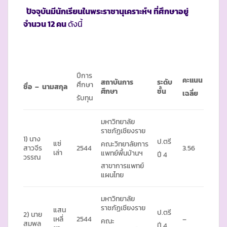
ปัจจุบันมีนักเรียนในพระราชานุเคราะห์ฯ ที่ศึกษาอยู่
จำนวน
12 คน
ดังนี้
ปีการ
คะแนน
สถาบันการ
ระดับ
ศึกษา
ชื่อ – นามสกุล
ศึกษา
ชั้น
เฉลี่ย
รับทุน
มหาวิทยาลัย
ราชภัฏเชียงราย
1) นาง
ป.ตรี
แซ่
คณะวิทยาลัยการ
สาวจีร
2544
3.56
เล่า
แพทย์พื้นบ้านฯ
ปี 4
วรรณ
สาขาการแพทย์
แผนไทย
มหาวิทยาลัย
ราชภัฏเชียงราย
แสน
ป.ตรี
2) นาย
เหลี่
2544
–
คณะ
สมพล
ปี 4