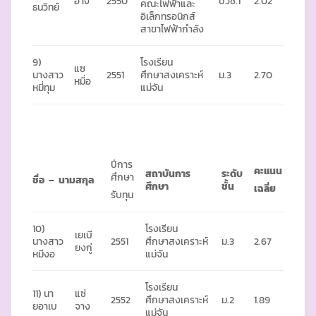
อางี
2550
ปวช.1
2.02
คณะไฟฟ้าและ
ธนวิทย์
อิเล็กทรอนิกส์
สาขาไฟฟ้ากำลัง
9)
โรงเรียน
แซ
นางสาว
2551
ศึกษาสงเคราะห์
ม.3
2.70
หมื่อ
หมี่ทุม
แม่จัน
ปีการ
คะแนน
สถาบันการ
ระดับ
ศึกษา
ชื่อ – นามสกุล
ศึกษา
ชั้น
เฉลี่ย
รับทุน
10)
โรงเรียน
เยเบี
นางสาว
2551
ศึกษาสงเคราะห์
ม.3
2.67
ยงกู่
หมีงอ
แม่จัน
โรงเรียน
11) นา
แซ่
2552
ศึกษาสงเคราะห์
ม.2
1.89
ยอาเบ
จาง
แม่จัน