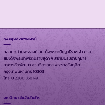
หอสมุดส่วนพระองค์
หอสมุดส่วนพระองค์ สมเด็จพระกนิษฐาธิราชเจ้า กรม
สมเด็จพระเทพรัตนราชสุดา ฯ สยามบรมราชกุมารี
อาคารชัยพัฒนา สวนจิตรลดา พระราชวังดุสิต
กรุงเทพมหานคร 10303
โทร. 0 2280 3581-9
มหาวิทยาลัยอัสสัมชัญ