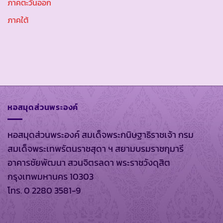
ภาคตะวันออก
ภาคใต้
หอสมุดส่วนพระองค์
หอสมุดส่วนพระองค์ สมเด็จพระกนิษฐาธิราชเจ้า กรม
สมเด็จพระเทพรัตนราชสุดา ฯ สยามบรมราชกุมารี
อาคารชัยพัฒนา สวนจิตรลดา พระราชวังดุสิต
กรุงเทพมหานคร 10303
โทร. 0 2280 3581-9