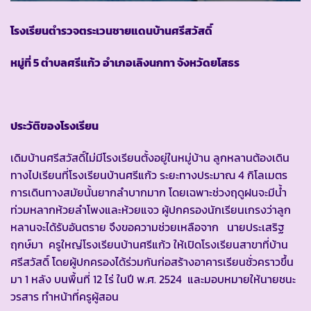
โรงเรียนตำรวจตระเวนชายแดนบ้านศรีสวัสดิ์
หมู่ที่ 5 ตำบลศรีแก้ว อำเภอเลิงนกทา จังหวัดยโสธร
ประวัติของโรงเรียน
เดิมบ้านศรีสวัสดิ์ไม่มีโรงเรียนตั้งอยู่ในหมู่บ้าน ลูกหลานต้องเดิน
ทางไปเรียนที่โรงเรียนบ้านศรีแก้ว ระยะทางประมาณ 4 กิโลเมตร
การเดินทางสมัยนั้นยากลำบากมาก โดยเฉพาะช่วงฤดูฝนจะมีน้ำ
ท่วมหลากห้วยลำโพงและห้วยแจว ผู้ปกครองนักเรียนเกรงว่าลูก
หลานจะได้รับอันตราย จึงขอความช่วยเหลือจาก นายประเสริฐ
ฤกษ์มา ครูใหญ่โรงเรียนบ้านศรีแก้ว ให้เปิดโรงเรียนสาขาที่บ้าน
ศรีสวัสดิ์ โดยผู้ปกครองได้ร่วมกันก่อสร้างอาคารเรียนชั่วคราวขึ้น
มา 1 หลัง บนพื้นที่ 12 ไร่ ในปี พ.ศ. 2524 และมอบหมายให้นายชนะ
วรสาร ทำหน้าที่ครูผู้สอน