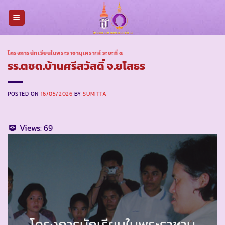
Skip
to
content
โครงการนักเรียนในพระราชานุเคราะห์ ระยะที่ ๔
รร.ตชด.บ้านศรีสวัสดิ์ จ.ยโสธร
POSTED ON
16/05/2026
BY
SUMITTA
Views:
69
โครงการนักเรียนในพระราชานุ