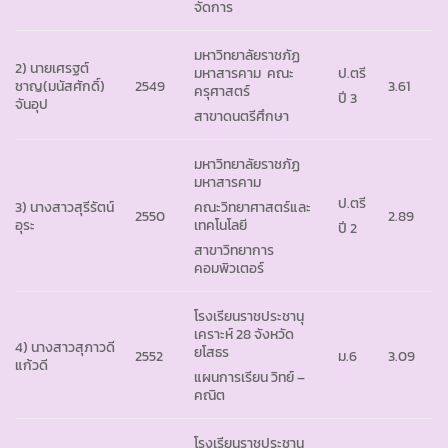
จัดการ
มหาวิทยาลัยราชภัฏ
2) นายเศรฐต์
มหาสารคาม คณะ
ป.ตรี
ชาญ(มนัสศักดิ์)
2549
3.61
ครุศาสตร์
ปี 3
จันอุป
สาขาดนตรีศึกษา
มหาวิทยาลัยราชภัฏ
มหาสารคาม
ป.ตรี
3) นางสาวสุรีรัตน์
คณะวิทยาศาสตร์และ
2550
2.89
อุระ
เทคโนโลยี
ปี 2
สาขาวิทยาการ
คอมพิวเตอร์
โรงเรียนราชประชานุ
เคราะห์ 28 จังหวัด
4) นางสาวสุภาวดี
ยโสธร
2552
ม.6
3.09
แก้วดี
แผนการเรียน วิทย์ –
คณิต
โรงเรียนราชประชานุ