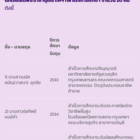
นักเรียนในพระราชานุเคราะห์ฯ ที่สำเร็จการศึกษา
จำนวน 20 คน
ดังนี้
ปีการ
ศึกษา
ชื่อ
– นามสกุล
ข้อมูล
รับทุน
สำเร็จการศึกษาปริญญาตรี
มหาวิทยาลัยราชภัฏสวนดุสิต
1) นางสาวมนัส
2533
กรุงเทพมหานคร คณะคหกรรมศาสตร์
ชนัญ(วาสนา) อุปชัย
สาขาคหกรรม ปัจจุบันประกอบอาชีพ
ค้าขาย
สำเร็จการศึกษาระดับประกาศนียบัตร
2) นางสาวช่อทิพย์
วิชาชีพชั้นสูง
2534
หงษ์คำ
โรงเรียนพณิชยการสยาม กรุงเทพฯ
คณะบริหารธุรกิจ สาขาการบัญชี
สำเร็จการศึกษาระดับมัธยมศึกษาตอน