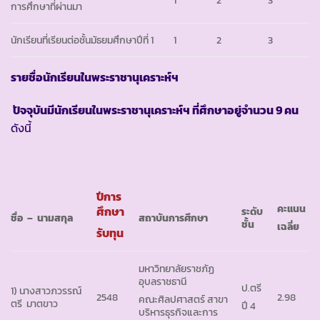
1
2
3
การศึกษาที่ผ่านมา
นักเรียนที่เรียนต่อชั้นมัธยมศึกษาปีที่ 1
1
2
3
รายชื่อนักเรียนในพระราชานุเคราะห์ฯ
ปัจจุบันมีนักเรียนในพระราชานุเคราะห์ฯ ที่ศึกษาอยู่จำนวน 9 คน
ดังนี้
ปีการ
คะแนน
ศึกษา
ระดับ
ชื่อ
– นามสกุล
สถาบันการศึกษา
ชั้น
เฉลี่ย
รับทุน
มหาวิทยาลัยราชภัฏ
อุบลราชธานี
ป.ตรี
1) นางสาวภวรรณ์
2548
2.98
คณะศิลปศาสตร์ สาขา
ตรี มาตขาว
ปี 4
บริหารธุรกิจและการ