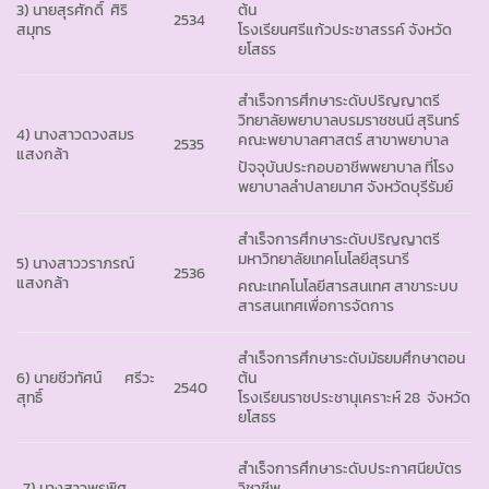
3) นายสุรศักดิ์ ศิริ
ต้น
2534
สมุทร
โรงเรียนศรีแก้วประชาสรรค์ จังหวัด
ยโสธร
สำเร็จการศึกษาระดับปริญญาตรี
วิทยาลัยพยาบาลบรมราชชนนี สุรินทร์
4) นางสาวดวงสมร
คณะพยาบาลศาสตร์ สาขาพยาบาล
2535
แสงกล้า
ปัจจุบันประกอบอาชีพพยาบาล ที่โรง
พยาบาลลำปลายมาศ จังหวัดบุรีรัมย์
สำเร็จการศึกษาระดับปริญญาตรี
มหาวิทยาลัยเทคโนโลยีสุรนารี
5) นางสาววราภรณ์
2536
แสงกล้า
คณะเทคโนโลยีสารสนเทศ สาขาระบบ
สารสนเทศเพื่อการจัดการ
สำเร็จการศึกษาระดับมัธยมศึกษาตอน
6) นายชีวทัศน์ ศรีวะ
ต้น
2540
สุทธิ์
โรงเรียนราชประชานุเคราะห์ 28 จังหวัด
ยโสธร
สำเร็จการศึกษาระดับประกาศนียบัตร
7) นางสาวพรพิศ
วิชาชีพ