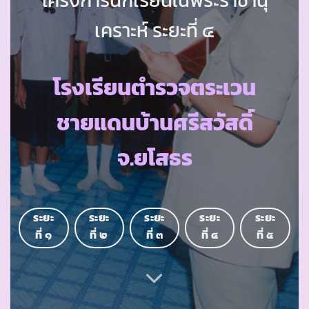
เคราะห์ ระยะที่ ๔
โรงเรียนตำรวจตระเวน
ชายแดนบ้านศรีสวัสดิ์
จ.ยโสธร
ระยะ
ระยะ
ระยะ
ระยะ
ระยะ
ที่ ๑
ที่ ๒
ที่ ๓
ที่ ๔
ที่ ๕