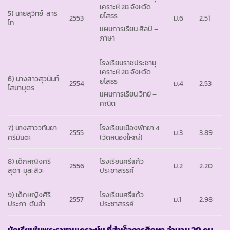
เคราะห์ 28 จังหวัด
5) นายสุวิทย์ สาร
ยโสธร
2553
ม.6
2.51
โท
แผนการเรียน ศิลป์ –
ภาษา
โรงเรียนราชประชานุ
เคราะห์ 28 จังหวัด
6) นางสาวสุวนันท์
ยโสธร
2554
ม.4
2.53
โสมาบุตร
แผนการเรียน วิทย์ –
คณิต
7) นางสาววทันยา
โรงเรียนเมืองพัทยา 4
2555
ม.3
3.89
ศรีมันตะ
(วัดหนองใหญ่)
8) เด็กหญิงศรี
โรงเรียนศรีแก้ว
2556
ม.2
2.20
สุดา มุละสิวะ
ประชาสรรค์
9) เด็กหญิงศิริ
โรงเรียนศรีแก้ว
2557
ม.1
2.98
ประภา ต้นลำ
ประชาสรรค์