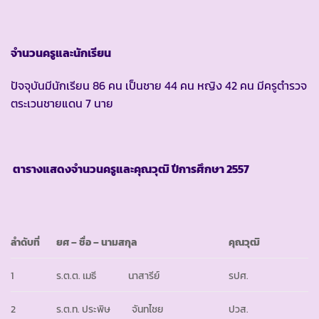
จำนวนครูและนักเรียน
ปัจจุบันมีนักเรียน 86 คน เป็นชาย 44 คน หญิง 42 คน มีครูตำรวจ
ตระเวนชายแดน 7 นาย
ตารางแสดงจำนวนครูและคุณวุฒิ ปีการศึกษา
2557
ลำดับที่
ยศ
– ชื่อ – นามสกุล
คุณวุฒิ
1
ร.ต.ต. เมธี นาสารีย์
รปศ.
2
ร.ต.ท. ประพิษ จันทไชย
ปวส.