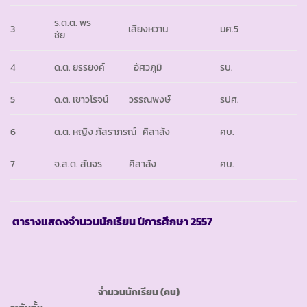
ร.ต.ต. พร
3
เสียงหวาน
มศ.5
ชัย
4
ด.ต. ยรรยงค์ อัศวภูมิ
รบ.
5
ด.ต. เชาวโรจน์ วรรณพงษ์
รปศ.
6
ด.ต. หญิง ภัสราภรณ์ คิสาลัง
คบ.
7
จ.ส.ต. สันจร คิสาลัง
คบ.
ตารางแสดงจำนวนนักเรียน ปีการศึกษา
2557
จำนวนนักเรียน
(คน)