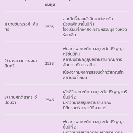
รับทุน
สละสิทธิ์ก่อนเข้าศึกษาต่อระดับ
1) นายชัยณรงค์ สืบ
มัธยมศึกษาชั้นปีที่ 1
2536
ศรี
โรงเรียนศึกษาสงเคราะห์ธวัชบุรี จังหวัด
ร้อยเอ็ด
พ้นสภาพขณะศึกษาอยู่ระดับปริญญา
ตรีชั้นปีที่ 1
สถาบันราชภัฏอุบลราชธานี คณะการ
2) นางสาวกาญจนา
2538
จัดการบริหารธุรกิจ
สืบศรี
เนื่องจากมีผลการเรียนต่ำกว่าเกณฑ์ที่
สถาบันกำหนด
เสียชีวิตขณะศึกษาอยู่ระดับปริญญาตรี
3) นายศักดิ์สาคร จี
ชั้นปีที่ 2
2546
ปอมจา
มหาวิทยาลัยอุบลราชธานี คณะ
นิติศาสตร์ สาขานิติศาสตร์
พ้นสภาพขณะศึกษาอยู่ระดับปริญญา
ชั้นปีที่ 2
มหาวิทยาลัยราชภัฏอุบลราชธานี คณะ