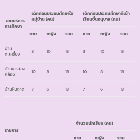
เด็กก่อนประถมศึกษาใน
เด็กก่อนประถมศึกษาที่เข้า
หมู่บ้าน
(คน)
เรียนชั้นอนุบาล
(คน)
เขตบริการ
การศึกษา
ชาย
หญิง
รวม
ชาย
หญิง
รวม
บ้าน
3
10
13
3
10
13
กะเหรี่ยง
บ้านเขาส่อง
10
8
18
10
8
18
กล้อง
บ้านหินดาด
7
6
13
7
6
13
จำนวนนักเรียน
(คน)
รายการ
ชาย
หญิง
รวม