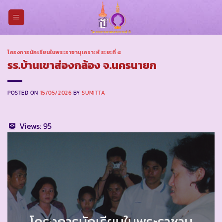
Skip
to
content
โครงการนักเรียนในพระราชานุเคราะห์ ระยะที่ ๔
รร.บ้านเขาส่องกล้อง จ.นครนายก
POSTED ON
15/05/2026
BY
SUMITTA
Views:
95
โครงการนักเรียนในพระราชานุ