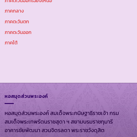
ภาคตะวันออกเฉียงเหนือ
ภาคกลาง
ภาคตะวันตก
ภาคตะวันออก
ภาคใต้
หอสมุดส่วนพระองค์
หอสมุดส่วนพระองค์ สมเด็จพระกนิษฐาธิราชเจ้า กรม
สมเด็จพระเทพรัตนราชสุดา ฯ สยามบรมราชกุมารี
อาคารชัยพัฒนา สวนจิตรลดา พระราชวังดุสิต