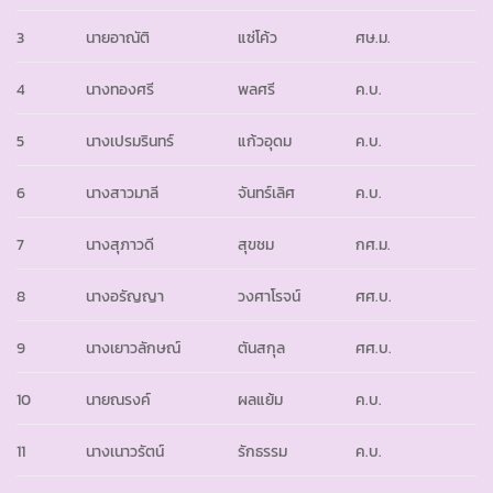
3
นายอาณัติ
แซ่โค้ว
ศษ.ม.
4
นางทองศรี
พลศรี
ค.บ.
5
นางเปรมรินทร์
แก้วอุดม
ค.บ.
6
นางสาวมาลี
จันทร์เลิศ
ค.บ.
7
นางสุภาวดี
สุขชม
กศ.ม.
8
นางอรัญญา
วงศาโรจน์
ศศ.บ.
9
นางเยาวลักษณ์
ตันสกุล
ศศ.บ.
10
นายณรงค์
ผลแย้ม
ค.บ.
11
นางเนาวรัตน์
รักธรรม
ค.บ.