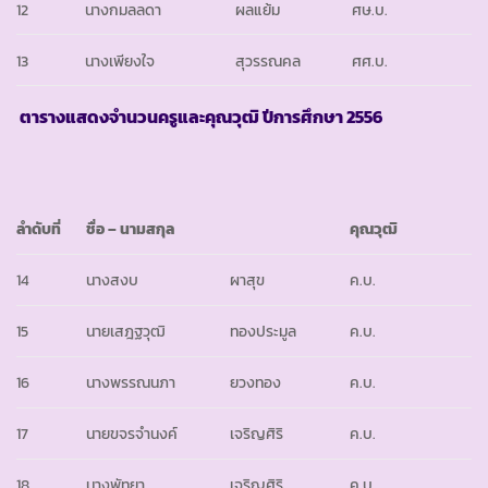
12
นางกมลลดา
ผลแย้ม
ศษ.บ.
13
นางเพียงใจ
สุวรรณคล
ศศ.บ.
ตารางแสดงจำนวนครูและคุณวุฒิ ปีการศึกษา
2556
ลำดับที่
ชื่อ
– นามสกุล
คุณวุฒิ
14
นางสงบ
ผาสุข
ค.บ.
15
นายเสฎฐวุฒิ
ทองประมูล
ค.บ.
16
นางพรรณนภา
ยวงทอง
ค.บ.
17
นายขจรจำนงค์
เจริญศิริ
ค.บ.
18
นางพัทยา
เจริญศิริ
ค.บ.