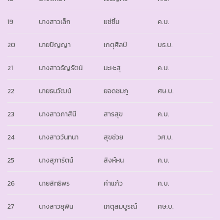
19
นางสาวเล็ก
แซ่ซิ้ม
ค.บ.
20
นายปัญญา
เกตุศิลป์
บธ.บ.
21
นางสาวธัญรัตน์
มะหะสุ
ค.บ.
22
นายธนวัฒน์
ยอดชมภู
ศษ.บ.
23
นางสาวภาสินี
สารสุข
ค.บ.
24
นางสาววันทนา
สุขช่วย
วศ.บ.
25
นางสุภารัตน์
สิงห์หน
ค.บ.
26
นายสิทธิพร
คำแก้ว
ค.บ.
27
นางสาวยุพิน
เกตุสมบูรณ์
ศษ.บ.