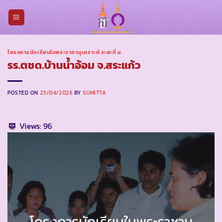
Skip
to
content
โครงการนักเรียนในพระราชานุเคราะห์ ระยะที่ ๔
รร.ตชด.บ้านน้ำอ้อม จ.สระแก้ว
POSTED ON
23/04/2026
BY
SUMITTA
Views:
96
โครงการนักเรียนในพระราชานุ