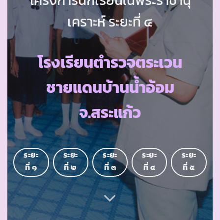
เคราะห์ ระยะที่ ๔
โรงเรียนตำรวจตระเวน
ชายแดนบ้านน้ำอ้อม
จ.สระแก้ว
ระยะ
ระยะ
ระยะ
ระยะ
ระยะ
ที่ ๑
ที่ ๒
ที่ ๓
ที่ ๔
ที่ ๕