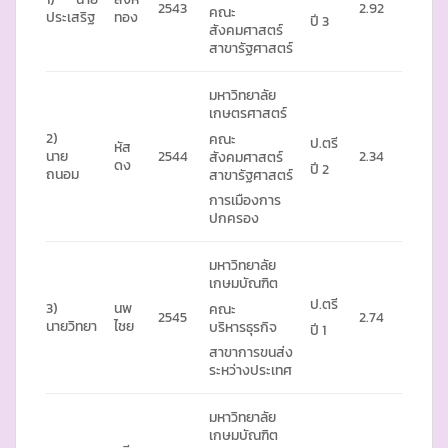
2543
2.92
คณะ
ประเสริฐ
ทอง
ปี 3
สังคมศาสตร์
สาขารัฐศาสตร์
มหาวิทยาลัย
เกษตรศาสตร์
2)
คณะ
ป.ตรี
หัส
นาย
2544
2.34
สังคมศาสตร์
ดง
ปี 2
ถนอม
สาขารัฐศาสตร์
การเมืองการ
ปกครอง
มหาวิทยาลัย
เกษมบัณฑิต
ป.ตรี
3)
นพ
คณะ
2545
2.74
นายวิทยา
ไชย
บริหารธุรกิจ
ปี 1
สาขาการขนส่ง
ระหว่างประเทศ
มหาวิทยาลัย
เกษมบัณฑิต