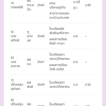
ศรี
ป.ตรี
4)
คณะ
กระห
2545
2.85
นายเสนีย์
บริหารธุรกิจ
ปี 1
วัน
สาขาการขนส่ง
ระหว่างประเทศ
โรงเรียนอัส
5)
ภู
สัมชัญศรีราชา
นาย
แท่ง
2546
ม.6
–
แผนการเรียน
สถิตย์
นอ
ศิลป์-ภาษา
โรงเรียนเขา
6)
ฉกรรจ์วิทยาคม
หัส
นาย
2547
ม.5
–
ดง
แผนการเรียน
อากาศ
วิทย์-คณิต
7)
แผ่
โรงเรียนเขา
เด็กหญิง
2549
ม.3
2.92
พันธ์
ฉกรรจ์วิทยาคม
สุกันยา
8)
เด็กหญิง
หัส
โรงเรียนเขา