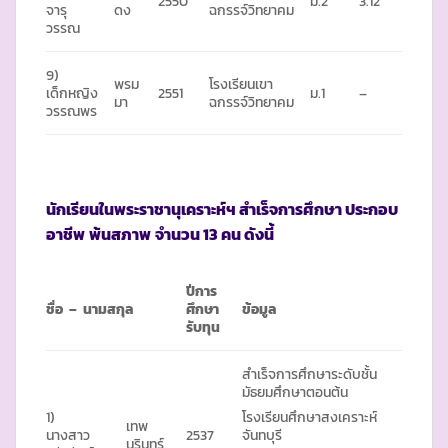
2550
ม.2
3.12
จารุ
ดง
ฉกรรจ์วิทยาคม
วรรณ
9)
พรม
โรงเรียนเขา
เด็กหญิง
2551
ม.1
–
มา
ฉกรรจ์วิทยาคม
วรรณพร
นักเรียนในพระราชานุเคราะห์ฯ สำเร็จการศึกษา ประกอบ
อาชีพ
พ้นสภาพ
จำนวน
13 คน ดังนี้
ปีการ
ชื่อ – นามสกุล
ศึกษา
ข้อมูล
รับทุน
สำเร็จการศึกษาระดับชั้น
มัธยมศึกษาตอนต้น
1)
โรงเรียนศึกษาสงเคราะห์
เทพ
นางสาว
2537
จันทบุรี
นรินทร์