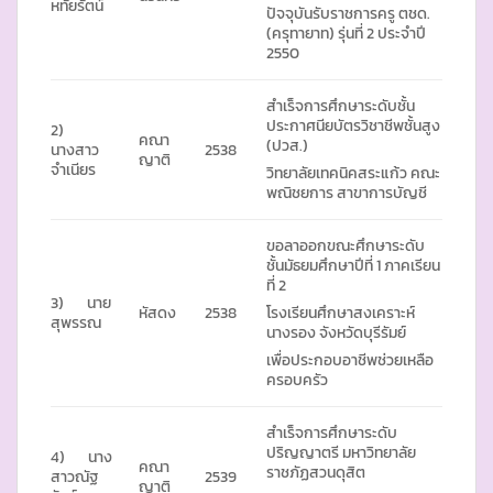
หทัยรัตน์
ปัจจุบันรับราชการครู ตชด.
(ครุทายาท) รุ่นที่ 2 ประจำปี
2550
สำเร็จการศึกษาระดับชั้น
ประกาศนียบัตรวิชาชีพชั้นสูง
2)
คณา
(ปวส.)
นางสาว
2538
ญาติ
จำเนียร
วิทยาลัยเทคนิคสระแก้ว คณะ
พณิชยการ สาขาการบัญชี
ขอลาออกขณะศึกษาระดับ
ชั้นมัธยมศึกษาปีที่ 1 ภาคเรียน
ที่ 2
3) นาย
หัสดง
2538
โรงเรียนศึกษาสงเคราะห์
สุพรรณ
นางรอง จังหวัดบุรีรัมย์
เพื่อประกอบอาชีพช่วยเหลือ
ครอบครัว
สำเร็จการศึกษาระดับ
ปริญญาตรี มหาวิทยาลัย
4) นาง
คณา
ราชภัฏสวนดุสิต
สาวณัฐ
2539
ญาติ