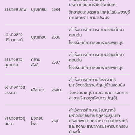
ประกาศนียบัตรวิชาชีพชั้นสูง
3) นายสมภพ
บุญเทียน
2534
วิทยาลัยเกษตรและเทคโนโลยีเพชรบุรี
คณะเกษตร สาขาประมง
สำเร็จการศึกษาระดับมัธยมศึกษา
4) นางสาว
ตอนต้น
บุญเทียน
2536
ปรีดาภรณ์
โรงเรียนศึกษาสงเคราะห์เพชรบุรี
สำเร็จการศึกษาระดับมัธยมศึกษา
5) นางสาว
คล้าย
ตอนต้น
2537
จุฑามาศ
สังข์
โรงเรียนศึกษาสงเคราะห์เพชรบุรี
สำเร็จการศึกษาปริญญาตรี
มหาวิทยาลัยราชภัฏหมู่บ้านจอมบึง
6) นางสาวสุ
เสือสง่า
2540
วรรณา
จังหวัดราชบุรี คณะวิทยาการจัดการ
สาขาบริหารธุรกิจ(การบัญชี)
สำเร็จการศึกษาปริญญาตรี
มหาวิทยาลัยราชภัฏสวนสุนันทา
7) นางสาวสุ
มิ่งดอน
2541
กรุงเทพมหานคร คณะมนุษยศาสตร์
นันทา
ไพร
และสังคม สาขาการบริหารปกครอง
ท้องถิ่น