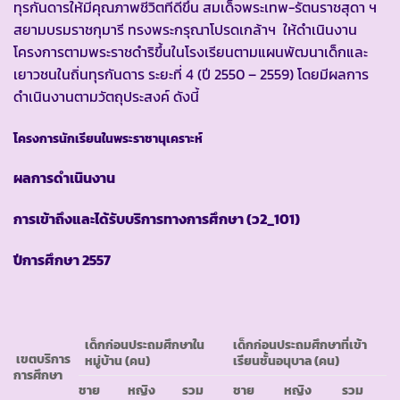
ทุรกันดารให้มีคุณภาพชีวิตที่ดีขึ้น สมเด็จพระเทพ-รัตนราชสุดา ฯ
สยามบรมราชกุมารี ทรงพระกรุณาโปรดเกล้าฯ ให้ดำเนินงาน
โครงการตามพระราชดำริขึ้นในโรงเรียนตามแผนพัฒนาเด็กและ
เยาวชนในถิ่นทุรกันดาร ระยะที่ 4 (ปี 2550 – 2559) โดยมีผลการ
ดำเนินงานตามวัตถุประสงค์ ดังนี้
โครงการนักเรียนในพระราชานุเคราะห์
ผลการดำเนินงาน
การเข้าถึงและได้รับบริการทางการศึกษา
(ว2_101)
ปีการศึกษา
2557
เด็กก่อนประถมศึกษาใน
เด็กก่อนประถมศึกษาที่เข้า
เขตบริการ
หมู่บ้าน
(คน)
เรียนชั้นอนุบาล
(คน)
การศึกษา
ชาย
หญิง
รวม
ชาย
หญิง
รวม