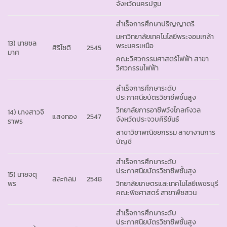
จังหวัดนครปฐม
สำเร็จการศึกษาปริญญาตรี
มหาวิทยาลัยเทคโนโลยีพระจอมเกล้า
13) นายชล
พระนครเหนือ
ศิริโชติ
2545
มาศ
คณะวิศวกรรมศาสตร์ไฟฟ้า สาขา
วิศวกรรมไฟฟ้า
สำเร็จการศึกษาระดับ
ประกาศนียบัตรวิชาชีพชั้นสูง
วิทยาลัยการอาชีพวังไกลกังวล
14) นางสาวจิ
แสงทอง
2547
จังหวัดประจวบคีรีขันธ์
ราพร
สาขาวิชาพณิชยกรรม สาขางานการ
บัญชี
สำเร็จการศึกษาระดับ
ประกาศนียบัตรวิชาชีพชั้นสูง
15) นายจตุ
สละกลม
2548
พร
วิทยาลัยเกษตรและเทคโนโลยีเพชรบุรี
คณะพืชศาสตร์ สาขาพืชสวน
สำเร็จการศึกษาระดับ
ประกาศนียบัตรวิชาชีพชั้นสูง