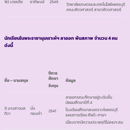
16) นายเตี้ย
ชาติพงษ์
2549
วิทยาลัยเกษตรและเทคโนโลยีเพชรบุรี
คณะสัตวศาสตร์ สาขาสัตวศาสตร์
นักเรียนในพระราชานุเคราะห์ฯ ลาออก
พ้นสภาพ
จำนวน 4 คน
ดังนี้
ปีการ
ศึกษา
ชื่อ
– นามสกุล
ข้อมูล
รับทุน
ลาออกขณะศึกษาอยู่ระดับชั้น
มัธยมศึกษาปีที่ 4
1) นางสาวมล
มั่ง
โรงเรียนศึกษาสงเคราะห์เพชรบุรี
2541
ทิวา
ทองคำ
แผนการเรียน ศิลป์-ภาษา
เนื่องจากมีความประพฤติไม่เหมาะสม