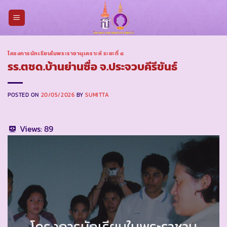
Skip
to
content
โครงการนักเรียนในพระราชานุเคราะห์ ระยะที่ ๔
รร.ตชด.บ้านย่านซื่อ จ.ประจวบคีรีขันธ์
POSTED ON
20/05/2026
BY
SUMITTA
Views:
89
โครงการนักเรียนในพระราชานุ