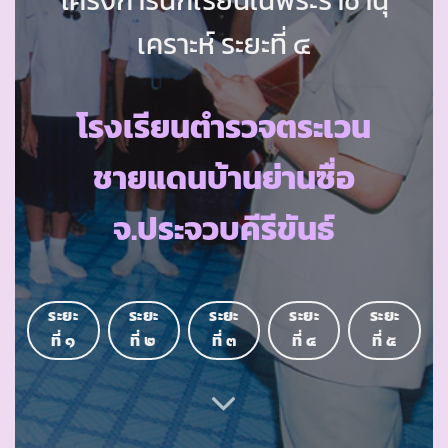
เคราะห์ ระยะที่ ๔
โรงเรียนตำรวจตระเวน
ชายแดนบ้านย่านซื่อ
จ.ประจวบคีรีขันธ์
ระยะ
ระยะ
ระยะ
ระยะ
ระยะ
ที่ ๑
ที่ ๒
ที่ ๓
ที่ ๔
ที่ ๕