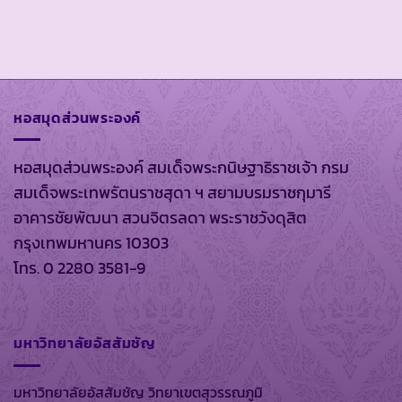
หอสมุดส่วนพระองค์
หอสมุดส่วนพระองค์ สมเด็จพระกนิษฐาธิราชเจ้า กรม
สมเด็จพระเทพรัตนราชสุดา ฯ สยามบรมราชกุมารี
อาคารชัยพัฒนา สวนจิตรลดา พระราชวังดุสิต
กรุงเทพมหานคร 10303
โทร. 0 2280 3581-9
มหาวิทยาลัยอัสสัมชัญ
มหาวิทยาลัยอัสสัมชัญ วิทยาเขตสุวรรณภูมิ