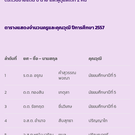
ตารางแสดงจำนวนครูและคุณวุฒิ ปีการศึกษา
2557
ลำดับที่
ยศ
– ชื่อ – นามสกุล
คุณวุฒิ
คำสุวรรณ
1
ร.ต.อ. อรุณ
มัธยมศึกษาปีที่ 5
พจณา
2
ด.ต. ทองสิน
เกตุลา
มัธยมศึกษาปีที่ 5
3
ด.ต. รัชกฤต
ชื่นวิเศษ
มัธยมศึกษาปีที่ 6
4
จ.ส.ต. อำนาจ
สืบสุทธา
ปริญญาโท
5
จ.ส.ต.หญิง เจริญ
ยุบล
ปริญญาตรี