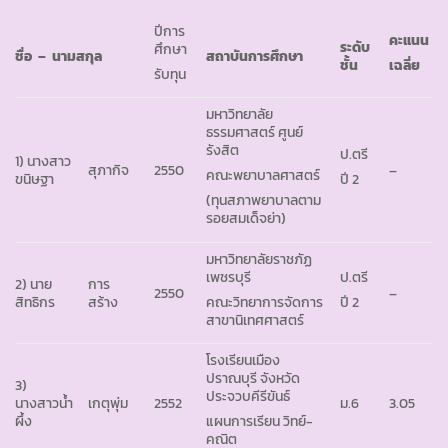
ปีการ
คะแนน
ระดับ
ศึกษา
ชื่อ
– นามสกุล
สถาบันการศึกษา
ชั้น
เฉลี่ย
รับทุน
มหาวิทยาลัย
ธรรมศาสตร์ ศูนย์
รังสิต
ป.ตรี
1) นางสาว
สุภากิจ
2550
–
คณะพยาบาลศาสตร์
ขนิษฐา
ปี 2
(ทุนสภาพยาบาลตาม
รอยสมเด็จย่า)
มหาวิทยาลัยราชภัฏ
เพชรบุรี
ป.ตรี
2) นาย
การ
2550
–
สิทธิกร
สร้าง
คณะวิทยาการจัดการ
ปี 2
สาขานิเทศศาสตร์
โรงเรียนเมือง
ปราณบุรี จังหวัด
3)
ประจวบคีรีขันธ์
นางสาวน้ำ
เกตุพุ่ม
2552
ม.6
3.05
ผึ้ง
แผนการเรียน วิทย์-
คณิต