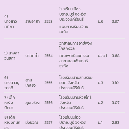
โรงเรียนเมือง
ปราณบุรี จังหวัด
4)
ประจวบคีรีขันธ์
นางสาว
ราชอาสา
2553
ม.6
3.37
ศศิภา
แผนการเรียน วิทย์-
คณิต
วิทยาลัยการอาชีพวัง
ไกลกังวล
5) นางสา
นาคคล้ำ
2554
ปวช.1
3.68
คณะพาณิชยกรรม
วนิยดา
สาขาคอมพิวเตอร์
ธุรกิจ
6)
โรงเรียนบ้านสามร้อย
สาม
นางสาวยุ
2555
ยอด จังหวัด
ม.3
3.10
เกลียว
ภาวดี
ประจวบคีรีขันธ์
7) เด็ก
โรงเรียนบ้านห้วยไคร้
หญิง
สุขเจริญ
2556
จังหวัด
ม.2
3.07
ปัทมา
ประจวบคีรีขันธ์
8) เด็ก
โรงเรียนเมือง
หญิงกนก
มิ่งขวัญ
2557
ปราณบุรี จังหวัด
ม.1
2.83
อร
ประจวบคีรีขันธ์