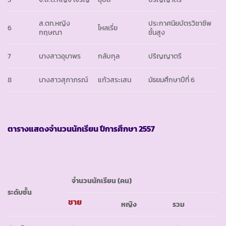
ส.ตท.หญิง
ประกาศนียบัตรวิชาชีพ
6
ไหลเรี่ย
กฤษณา
ชั้นสูง
7
นางสาวอุมาพร
กลับกุล
ปริญญาตรี
8
นางสาวสุภาภรณ์
แก้วสระเสน
มัธยมศึกษาปีที่ 6
ตารางแสดงจำนวนนักเรียน ปีการศึกษา
2557
จำนวนนักเรียน
(คน)
ระดับชั้น
ชาย
หญิง
รวม