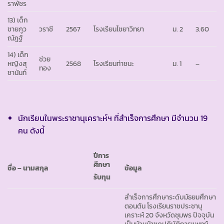
ราพัชร
13) เด็ก
ชายภูว
วราชี
2567
โรงเรียนไชยาวิทยา
ม. 2
3.60
ณัฎฐ์
14) เด็ก
ช่วย
หญิงสุ
2568
โรงเรียนท่าชนะ
ม. 1
–
ทอง
ชานันท์
นักเรียนในพระราชานุเคราะห์ฯ ที่สำเร็จการศึกษา มีจำนวน 19
คน ดังนี้
ปีการ
ศึกษา
ชื่อ – นามสกุล
ข้อมูล
รับทุน
สำเร็จการศึกษาระดับมัธยมศึกษา
ตอนต้น โรงเรียนราชประชานุ
เคราะห์ 20 จังหวัดชุมพร ปัจจุบัน
เป็นหัวหน้าชุดปฏิบัติการแพทย์