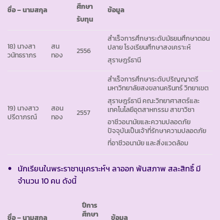
ศึกษา
ชื่อ – นามสกุล
ข้อมูล
รับทุน
สำเร็จการศึกษาระดับมัธยมศึกษาตอน
18) นางสา
สน
ปลาย โรงเรียนศึกษาสงเคราะห์
2556
วนัทธราภร
ทอง
สุราษฎร์ธานี
สำเร็จการศึกษาระดับปริญญาตรี
มหาวิทยาลัยสงขลานครินทร์ วิทยาเขต
สุราษฎร์ธานี คณะวิทยาศาสตร์และ
19) นางสาว
สอน
เทคโนโลยีอุตสาหกรรม สาขาวิชา
2557
ปรีดาภรณ์
ทอง
อาชีวอนามัยและความปลอดภัย
ปัจจุบันเป็นเจ้าที่รักษาความปลอดภัย
ที่อาชีวอนามัย และสิ่งแวดล้อม
นักเรียนในพระราชานุเคราะห์ฯ ลาออก พ้นสภาพ สละสิทธิ์ มี
จำนวน 10 คน ดังนี้
ปีการ
ศึกษา
ชื่อ – นามสกุล
ข้อมูล