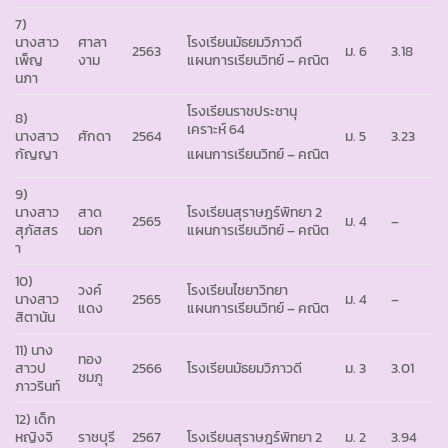
7)
นางสาว
ศาลา
โรงเรียนมัธยมวิภาวดี
2563
ม. 6
3.18
เพ็ญ
งาม
แผนการเรียนวิทย์ – คณิต
นภา
โรงเรียนราชประชานุ
8)
เคราะห์ 64
นางสาว
ศักดา
2564
ม. 5
3.23
กัญญา
แผนการเรียนวิทย์ – คณิต
9)
นางสาว
สาด
โรงเรียนสุราษฎร์พิทยา 2
2565
ม. 4
–
สุภัสสร
นอก
แผนการเรียนวิทย์ – คณิต
า
10)
วงค์
โรงเรียนไชยาวิทยา
นางสาว
2565
ม. 4
–
แดง
แผนการเรียนวิทย์ – คณิต
สิตานัน
11) นาง
ทอง
สาวป
2566
โรงเรียนมัธยมวิภาวดี
ม. 3
3.01
ชมภู
ภาวรินท์
12) เด็ก
หญิงจิ
ราชบุรี
2567
โรงเรียนสุราษฎร์พิทยา 2
ม. 2
3.94