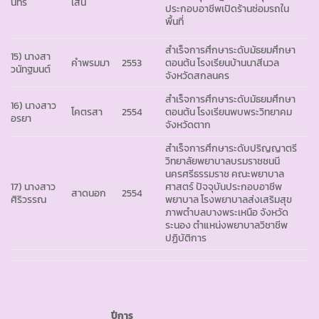
นทร์
เสน
ประกอบอาชีพเปิดร้านซ่อมรถใน
พื้นที่
สำเร็จการศึกษาระดับมัธยมศึกษา
15) นางสา
คำพรมมา
2553
ตอนต้น โรงเรียนบ้านนาสีนวล
วนัทฐมนต์
จังหวัดสกลนคร
สำเร็จการศึกษาระดับมัธยมศึกษา
16) นางสาว
โคตรสา
2554
ตอนต้น โรงเรียนพบพระวิทยาคม
อรยา
จังหวัดตาก
สำเร็จการศึกษาระดับปริญญาตรี
วิทยาลัยพยาบาลบรมราชชนนี
นครศรีธรรมราช คณะพยาบาล
17) นางสาว
ศาสตร์ ปัจจุบันประกอบอาชีพ
สาดนอก
2554
ศิริวรรณ
พยาบาล โรงพยาบาลส่งเสริมสุข
ภาพตำบลบางพระเหนือ จังหวัด
ระนอง ตำแหน่งพยาบาลวิชาชีพ
ปฏิบัติการ
ปีการ