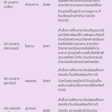
มนุษยศาสตร์และสังคมศาสตร์
11) นางสาว
สำเนาการ
2546
สาขาวิชาภาษาและวรรณคดีไทย
ปาลิดา
ปัจจุบันเป็นลูกจ้างงานธุรการ ที่
โรงเรียนบ้านท่าข้าม จังหวัด
ปัตตานี
สำเร็จการศึกษาระดับปริญญาตรี
มหาวิทยาลัยแม่โจ้ เฉลิมพระเกียรติ
จังหวัดแพร่ คณะวิทยาศาสตร์และ
12) นางสาว
เทคโนโลยีการอาหาร สาขาวิชา
ใยดวง
2547
ภัสราภรณ์
วิทยาศาสตร์และเทคโนโลยีการ
อาหาร ปัจจุบันทำงานที่บริษัทคิวพี
ประเทศไทย จำกัด จังหวัดราชบุรี
ตำแหน่งหัวหน้าหน่วยฝ่ายผลิต
สำเร็จการศึกษาระดับมัธยมศึกษา
ตอนต้น โรงเรียนมัธยมวิภาวดี
13) นางสาว
หอมเดช
2549
จังหวัดสุราษฎร์ธานี ปัจจุบันเป็น
สุดารัตน์
พนักงานส่งเสริมการขายโทรศัพท์
VIVO
สำเร็จการศึกษาระดับมัธยมศึกษา
ตอนต้น โรงเรียนมัธยมวิภาวดี
14) นายปรมิ
สุวรรณ
2550
จังหวัด สุราษฎร์ธานี ปัจจุบัน