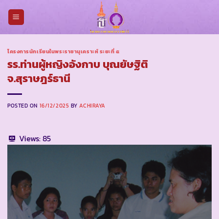
Skip
to
content
โครงการนักเรียนในพระราชานุเคราะห์ ระยะที่ ๕
รร.ท่านผู้หญิงอังกาบ บุณยัษฐิติ
จ.สุราษฎร์ธานี
POSTED ON
16/12/2025
BY
ACHIRAYA
Views:
85