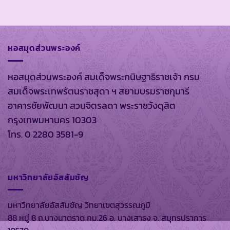
หอสมุดส่วนพระองค์
หอสมุดส่วนพระองค์ สมเด็จพระกนิษฐาธิราชเจ้า กรม
สมเด็จพระเทพรัตนราชสุดา ฯ สยามบรมราชกุมารี
อาคารชัยพัฒนา สวนจิตรลดา พระราชวังดุสิต
กรุงเทพมหานคร 10303
โทร. 0 2280 3581-9
มหาวิทยาลัยอัสสัมชัญ
มหาวิทยาลัยอัสสัมชัญ วิทยาเขตสุวรรณภูมิ
88 หมู่ 8 ถ.บางนาตราด กม.26 อ. บางเสาธง จ. สมุทรปราการ