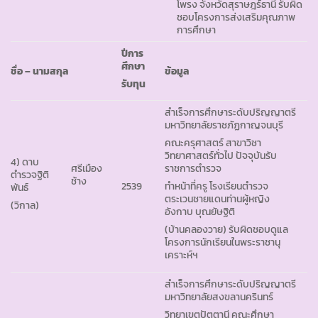
โพรง จังหวัดสุราษฎร์ธานี รับผิด
ชอบโครงการส่งเสริมคุณภาพ
การศึกษา
ปีการ
ศึกษา
ชื่อ – นามสกุล
ข้อมูล
รับทุน
สำเร็จการศึกษาระดับปริญญาตรี
มหาวิทยาลัยราชภัฏกาญจนบุรี
คณะครุศาสตร์ สาขาวิชา
วิทยาศาสตร์ทั่วไป ปัจจุบันรับ
4) ดาบ
ศรีเมือง
ราชการตำรวจ
ตำรวจฐิติ
ช้าง
2539
ทำหน้าที่ครู โรงเรียนตำรวจ
พันธ์
ตระเวนชายแดนท่านผู้หญิง
(วิกาล)
อังกาบ บุณยัษฐิติ
(บ้านคลองวาย) รับผิดชอบดูแล
โครงการนักเรียนในพระราชานุ
เคราะห์ฯ
สำเร็จการศึกษาระดับปริญญาตรี
มหาวิทยาลัยสงขลานครินทร์
วิทยาเขตปัตตานี คณะศึกษา