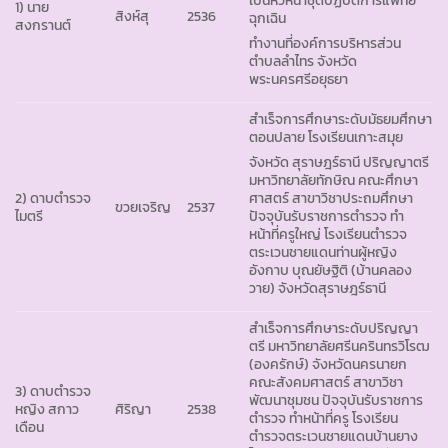
1) นาย
สิงห์สุ
2536
ฉุกเฉิน
สงกรานต์
ทำงานที่องค์การบริหารส่วน
ตำบลลำไทร จังหวัด
พระนครศรีอยุธยา
สำเร็จการศึกษาระดับมัธยมศึกษา
ตอนปลาย โรงเรียนเกาะสมุย
จังหวัด สุราษฎร์ธานี ปริญญาตรี
มหาวิทยาลัยทักษิณ คณะศึกษา
2) ดาบตำรวจ
ศาสตร์ สาขาวิชาประถมศึกษา
ขวยเจริญ
2537
ไมตรี
ปัจจุบันรับราชการตำรวจ ทำ
หน้าที่ครูใหญ่ โรงเรียนตำรวจ
ตระเวนชายแดนท่านผู้หญิง
อังกาบ บุณยัษฐิติ (บ้านคลอง
วาย) จังหวัดสุราษฎร์ธานี
สำเร็จการศึกษาระดับปริญญา
ตรี มหาวิทยาลัยศรีนครินทรวิโรฒ
(องครักษ์) จังหวัดนครนายก
คณะสังคมศาสตร์ สาขาวิชา
3) ดาบตำรวจ
พัฒนาชุมชน ปัจจุบันรับราชการ
หญิง สกาว
ศิริญา
2538
ตำรวจ ทำหน้าที่ครู โรงเรียน
เดือน
ตำรวจตระเวนชายแดนบ้านยาง