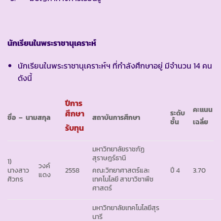
นักเรียนในพระราชานุเคราะห์
นักเรียนในพระราชานุเคราะห์ฯ ที่กำลังศึกษาอยู่ มีจำนวน 14 คน
ดังนี้
ปีการ
คะแนน
ศึกษา
ระดับ
ชื่อ – นามสกุล
สถาบันการศึกษา
ชั้น
เฉลี่ย
รับทุน
มหาวิทยาลัยราชภัฏ
สุราษฎร์ธานี
1)
วงค์
นางสาว
2558
ปี 4
3.70
คณะวิทยาศาสตร์และ
แดง
ศิวกร
เทคโนโลยี สาขาวิชาพืช
ศาสตร์
มหาวิทยาลัยเทคโนโลยีสุร
นารี