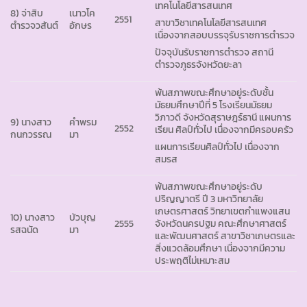
เทคโนโลยีสารสนเทศ
8) จ่าสิบ
เนาวโค
2551
สาขาวิชาเทคโนโลยีสารสนเทศ
ตำรวจวสันต์
อักษร
เนื่องจากสอบบรรจุรับราชการตำรวจ
ปัจจุบันรับราชการตำรวจ สถานี
ตำรวจภูธรจังหวัดยะลา
พ้นสภาพขณะศึกษาอยู่ระดับชั้น
มัธยมศึกษาปีที่ 5 โรงเรียนมัธยม
วิภาวดี จังหวัดสุราษฎร์ธานี แผนการ
9) นางสาว
คำพรม
2552
เรียน ศิลป์ทั่วไป เนื่องจากมีครอบครัว
กนกวรรณ
มา
แผนการเรียนศิลป์ทั่วไป เนื่องจาก
สมรส
พ้นสภาพขณะศึกษาอยู่ระดับ
ปริญญาตรี ปี 3 มหาวิทยาลัย
เกษตรศาสตร์ วิทยาเขตกำแพงแสน
10) นางสาว
บัวบุญ
2555
จังหวัดนครปฐม คณะศึกษาศาสตร์
รสฉนัด
มา
และพัฒนศาสตร์ สาขาวิชาเกษตรและ
สิ่งแวดล้อมศึกษา เนื่องจากมีความ
ประพฤติไม่เหมาะสม