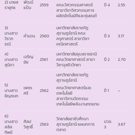
2) นายส
พัฒน์
2559
ปี 4
2.55
คณะวิศวกรรมศาสตร์
รายุทธ
แป้น
สาขาวิชาวิศวกรรมการ
ผลิตอัตโนมัติและหุ่นยนต์
3)
มหาวิทยาลัยราชภัฏ
นางสาว
สุราษฎร์ธานี คณะ
คำนวน
2560
ปี 3
3.17
วิราภ
ครุศาสตร์ สาขาวิชา
รณ์
คณิตศาสตร์
4)
มหาวิทยาลัยอุบลราชธานี
เจริญ
นางสาว
2561
คณะวิทยาศาสตร์ สาขา
ปี 2
2.70
ชัย
สุนิดา
วิชาจุลชีววิทยา
มหาวิทยาลัยราชภัฏ
สุราษฎร์ธานี
5)
เพชร
คณะวิทยาศาสตร์และ
นางสาว
2562
ปี 1
–
ศรี
เทคโนโลยี
ธัญชนก
สาขาวิชานวัตกรรม
เทคโนโลยีพลังงานทดแทน
6)
วิทยาลัยอาชีวศึกษา
นางสาว
ศิลป
ปวช.
2563
สุราษฎร์ธานี แผนกการ
3.67
สลิล
วิสุทธิ์
3
ตลาด
ทิพย์