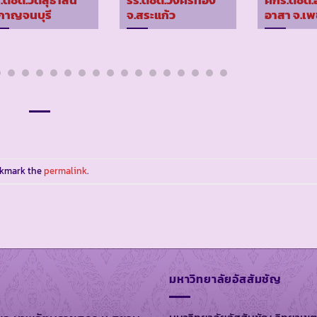
.ตชด.วัดสุธาสินี
รร.ตชด.วังศรีทอง
ศกร.ตชด.อ
กาญจนบุรี
จ.สระแก้ว
อาสา จ.เพ
okmark the
permalink
.
มหาวิทยาลัยอัสสัมชัญ