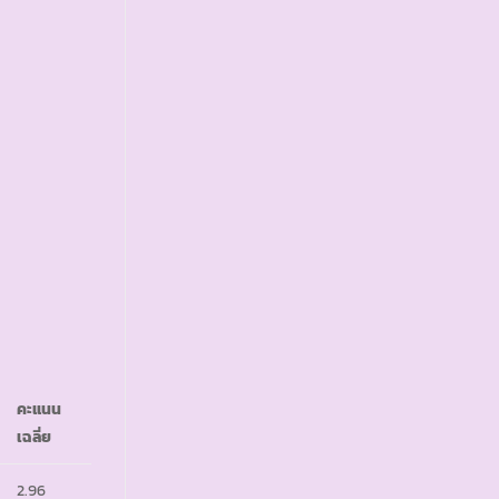
คะแนน
เฉลี่ย
2.96