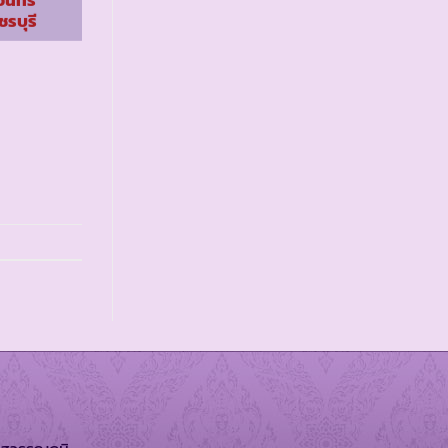
ินทรี
รร.ตชด.โรงงานยาสูบ
ชรบุรี
2 จ.ยะลา