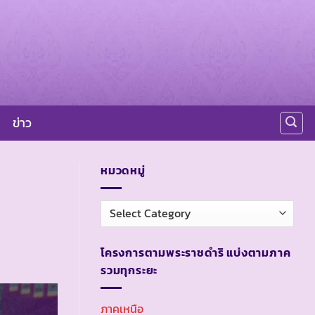
ข่าว
หมวดหมู่
หมวด
หมู่
โครงการตามพระราชดำริ แบ่งตามภาค
รวมทุกระยะ
ภาคเหนือ