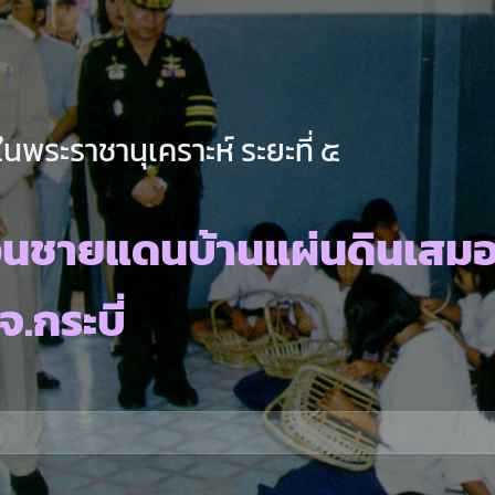
นพระราชานุเคราะห์ ระยะที่ ๕
วนชายแดนบ้านแผ่นดินเสม
จ.กระบี่