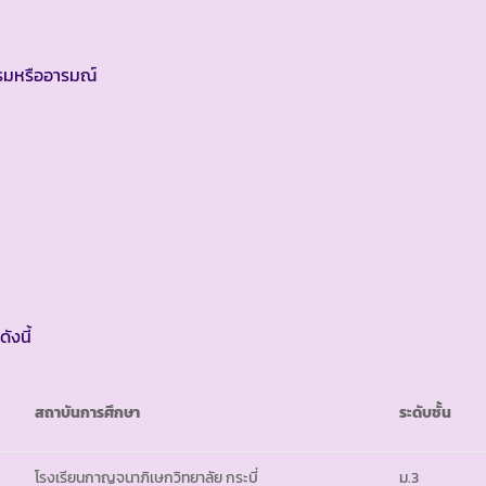
รมหรืออารมณ์
ดังนี้
สถาบันการศึกษา
ระดับชั้น
โรงเรียนกาญจนาภิเษกวิทยาลัย กระบี่
ม.3