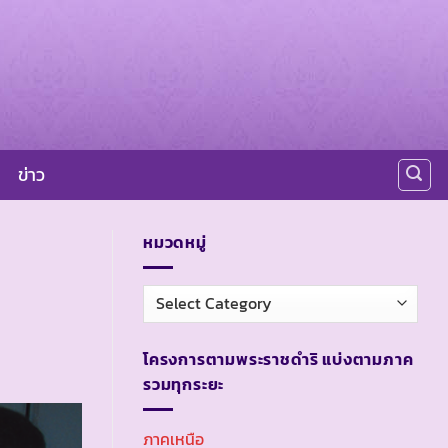
ข่าว
หมวดหมู่
หมวด
หมู่
โครงการตามพระราชดำริ แบ่งตามภาค
รวมทุกระยะ
ภาคเหนือ