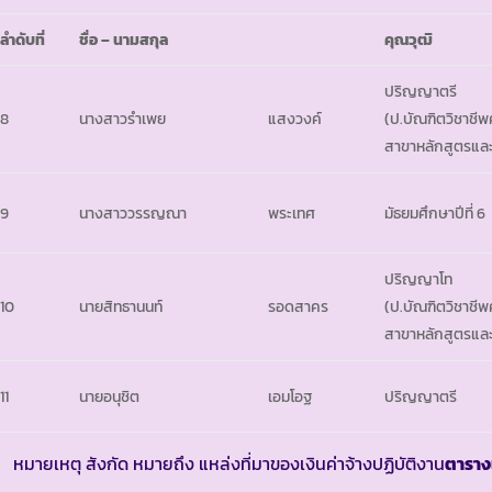
ลำดับที่
ชื่อ – นามสกุล
คุณวุฒิ
ปริญญาตรี
8
นางสาวรำเพย
แสงวงค์
(ป.บัณฑิตวิชาชีพ
สาขาหลักสูตรแล
9
นางสาววรรญณา
พระเทศ
มัธยมศึกษาปีที่ 6
ปริญญาโท
10
นายสิทธานนท์
รอดสาคร
(ป.บัณฑิตวิชาชี
สาขาหลักสูตรแล
11
นายอนุชิต
เอมโอฐ
ปริญญาตรี
หมายเหตุ สังกัด หมายถึง แหล่งที่มาของเงินค่าจ้างปฏิบัติงาน
ตาราง