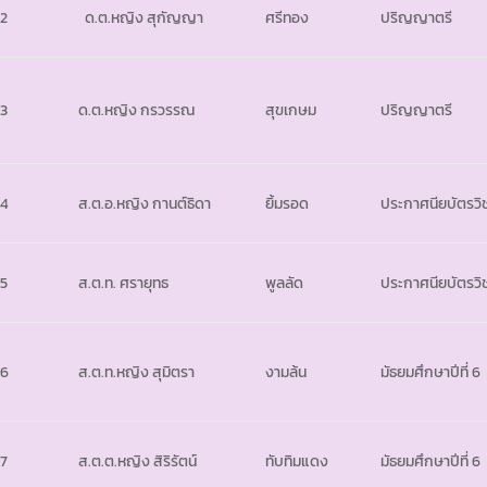
2
ด.ต.หญิง สุกัญญา
ศรีทอง
ปริญญาตรี
3
ด.ต.หญิง กรวรรณ
สุขเกษม
ปริญญาตรี
4
ส.ต.อ.หญิง กานต์ธิดา
ยิ้มรอด
ประกาศนียบัตรวิช
5
ส.ต.ท. ศรายุทธ
พูลลัด
ประกาศนียบัตรวิ
6
ส.ต.ท.หญิง สุมิตรา
งามล้น
มัธยมศึกษาปีที่ 6
7
ส.ต.ต.หญิง สิริรัตน์
ทับทิมแดง
มัธยมศึกษาปีที่ 6