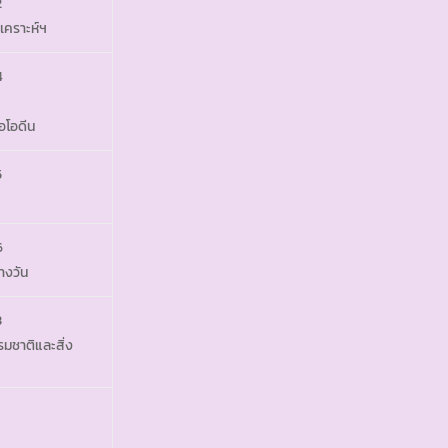
2
เคราะห์ฯ
4
อโอดีน
5
6
างวัน
3
มชาติและสิ่ง