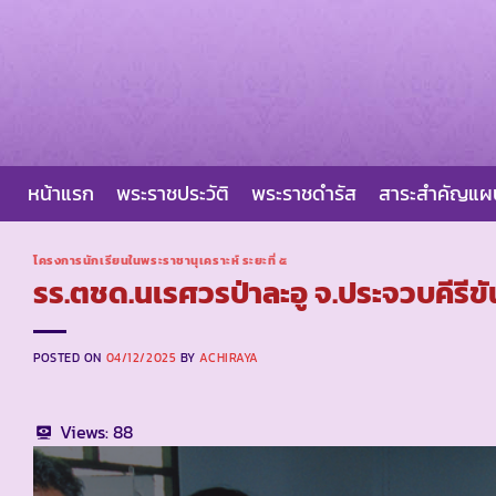
Skip
to
content
หน้าแรก
พระราชประวัติ
พระราชดำรัส
สาระสำคัญแ
โครงการนักเรียนในพระราชานุเคราะห์ ระยะที่ ๕
รร.ตชด.นเรศวรป่าละอู จ.ประจวบคีรีขั
POSTED ON
04/12/2025
BY
ACHIRAYA
Views:
88