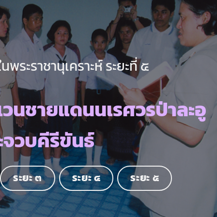
นพระราชานุเคราะห์ ระยะที่ ๕
เวนชายแดนนเรศวรป่าละอู
จวบคีรีขันธ์
ระยะ ๓
ระยะ ๔
ระยะ ๕