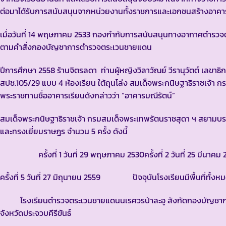
ต่อมาได้รับการสนับสนุนจากหน่วยงานทั้งราชการและเอกชนสร้างอาค
เมื่อวันที่ 14 พฤษภาคม 2533 กองกำกับการสนับสนุนทางอากาศตำรว
ตามคำสั่งกองบัญชาการตำรวจตระเวนชายแดน
ปีการศึกษา 2558 ร้านจิตรลดา ท่านผู้หญิงวิลาวัณย์ วีรานุวัตต์ เล
สปช.105/29 แบบ 4 ห้องเรียน ใต้ถุนโล่ง สมเด็จพระกนิษฐาธิราชเจ้
พระราชทานชื่ออาคารเรียนดังกล่าวว่า “อาคารมณีรัตน์”
สมเด็จพระกนิษฐาธิราชเจ้า กรมสมเด็จพระเทพรัตนราชสุดา ฯ สยามบ
และทรงเยี่ยมราษฎร จำนวน 5 ครั้ง ดังนี้
ครั้งที่ 1 วันที่ 29 พฤษภาคม 2530
ครั้งที่ 2 วันที่ 25 มีนาคม
ครั้งที่ 5 วันที่ 27 มิถุนายน 2559
ปัจจุบันโรงเรียนมีพื้นที่ทั้งหมด
โรงเรียนตำรวจตระเวนชายแดนนเรศวรป่าละอู สังกัดกองบัญชาการ
จังหวัดประจวบคีรีขันธ์