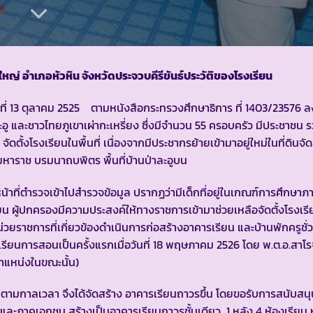
ว์ใหญ่ อำเภอหัวหิน จังหวัดประจวบคีรีขันธ์
ประวัติของโรงเรียน
ที่ 13 ตุลาคม 2525 ตามหนังสือกระทรวงศึกษาธิการ ที่ 1403/23576 ลงว
อู และชาวไทยภูเขาเผ่ากะเหรี่ยง ซึ่งมีจำนวน 55 ครอบครัว มีประชาชน 
งโรงเรียนในพื้นที่ เนื่องจากมีประชากรย้ายเข้ามาอยู่ใหม่ในที่ดินจ
ราช บรมนาถบพิตร พื้นที่บ้านป่าละอูบน
ที่ตำรวจเข้าไปสำรวจข้อมูล ปรากฏว่ามีเด็กที่อยู่ในเกณฑ์การศึกษา
ียน ผู้ปกครองมีความประสงค์ให้ทางราชการเข้ามาช่วยเหลือจัดตั้งโรงเ
าชการที่เกี่ยวข้องดำเนินการก่อสร้างอาคารเรียน และบ้านพักครูชั่ว
ียนการสอนเป็นครั้งแรกเมื่อวันที่ 18 พฤษภาคม 2526 โดย พ.ต.อ.สาโรจ
แหน่งในขณะนั้น)
ดไปตามกาลเวลา จึงได้จัดสร้าง อาคารเรียนถาวรขึ้น โดยขอรับการสนับสนุ
ภาคเอกชน สร้างเป็นอาคารเรียนถาวรชั้นเดียว 1 หลัง 4 ห้องเรียน ห้