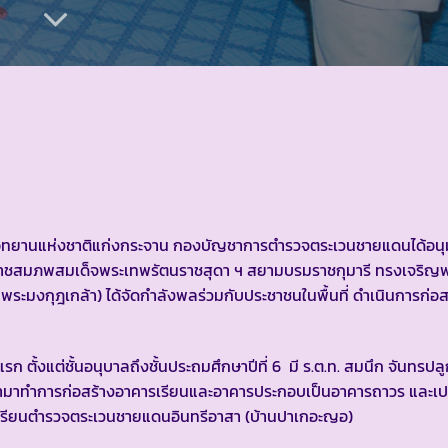
ุทยานแห่งชาติแก่งกระจาน กองบัญชาการตำรวจตระเวนชายแดนได้อนุมัติ
พระราชสมภพสมเด็จพระเทพรัตนราชสุดา ฯ สยามบรมราชกุมารี ทรงเจริญ
ะมงกุฎเกล้า) ได้จัดกำลังพลร่วมกับประชาชนในพื้นที่ ดำเนินการก่อ
งแต่ชั้นอนุบาลถึงชั้นประถมศึกษาปีที่ 6 มี ร.ต.ท. สมนึก จันทรปลูก
เข้ามาทำการก่อสร้างอาคารเรียนและอาคารประกอบเป็นอาคารถาวร และเปล
เรียนตำรวจตระเวนชายแดนอินทรีอาสา (บ้านปาเกอะญอ)