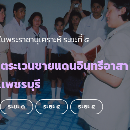
นพระราชานุเคราะห์ ระยะที่ ๕
จตระเวนชายแดนอินทรีอาสา
.เพชรบุรี
ระยะ ๓
ระยะ ๔
ระยะ ๕