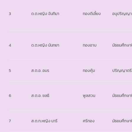
3
ด.ต.หญิง จันทิมา
ทองดีเลี้ยง
อนุปริญญา
4
ด.ต.หญิง นันทยา
ทองอาบ
มัธยมศึกษาปี
5
ส.ต.อ. อมร
ทองคุ้ม
ปริญญาตรี
6
ส.ต.อ. ชลธี
พูลสวน
มัธยมศึกษาปี
7
ส.ต.ท.หญิง นารี
ศรีทอง
มัธยมศึกษาปี