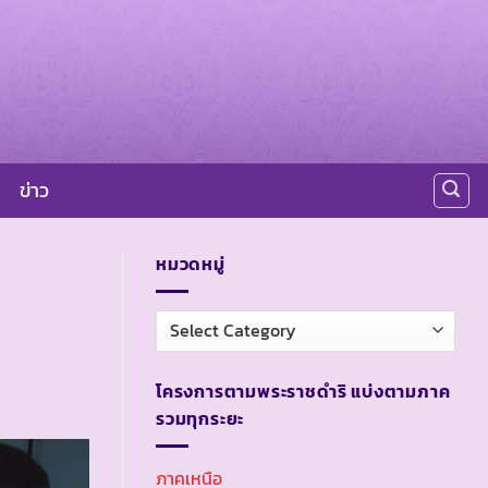
ข่าว
หมวดหมู่
หมวด
หมู่
โครงการตามพระราชดำริ แบ่งตามภาค
รวมทุกระยะ
ภาคเหนือ