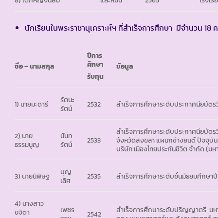
นักเรียนในพระราชานุเคราะห์ฯ ที่สำเร็จการศึกษา มีจำนวน 18 
ปีการ
ศึกษา
ชื่อ – นามสกุล
ข้อมูล
รับทุน
รัตนะ
1) นายมะดารี
2532
สำเร็จการศึกษาระดับประกาศนียบัตรวิ
รัตน์
สำเร็จการศึกษาระดับประกาศนียบัตรว
2) นาย
นันท
2533
จังหวัดสงขลา แผนกช่างยนต์ ปัจจุบันเ
ธรรมนูญ
รัตน์
บริษัท เมืองไทยประกันชีวิต จำกัด (
บุญ
3) นายนิพิษฐ
2535
สำเร็จการศึกษาระดับชั้นมัธยมศึกษาปี
เลิศ
4) นางสาว
เพชร
สำเร็จการศึกษาระดับปริญญาตรี มหา
ขจิตา
2542