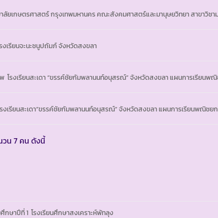
ยาลัยเกษตรศาสตร์ กรุงเทพมหานคร คณะสังคมศาสตร์และมานุษยวิทยา สาขาวิชาม
 โรงเรียนจะนะชนูปถัมภ์ จังหวัดสงขลา
ีพ โรงเรียนสะเดา “ขรรค์ชัยกัมพลานนท์อนุสรณ์” จังหวัดสงขลา แผนการเรียนพ
 6 โรงเรียนสะเดา”ขรรค์ชัยกัมพลานนท์อนุสรณ์” จังหวัดสงขลา แผนการเรียนพณิชย
วน 7 คน ดังนี้
มศึกษาปีที่ 1 โรงเรียนศึกษาสงเคราะห์พัทลุง