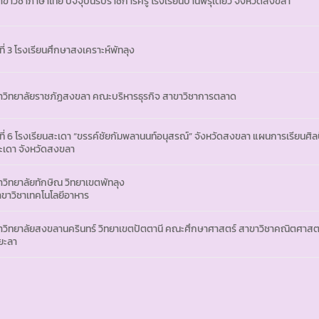
วิชาภาษาไทย ปัจจุบันรับราชการครู โรงเรียนบ้านพรุเตียว จังหวัดสงขลา
ที่ 3 โรงเรียนศึกษาสงเคราะห์พัทลุง
วิทยาลัยราชภัฏสงขลา คณะบริหารธุรกิจ สาขาวิชาการตลาด
ีที่ 6 โรงเรียนสะเดา “ขรรค์ชัยกัมพลานนท์อนุสรณ์” จังหวัดสงขลา แผนการเรียนศ
ะเดา จังหวัดสงขลา
ิทยาลัยทักษิณ วิทยาเขตพัทลุง
ขาวิชาเทคโนโลยีอาหาร
ิทยาลัยสงขลานครินทร์ วิทยาเขตปัตตานี คณะศึกษาศาสตร์ สาขาวิชาคณิตศาสตร์ 
ยะลา