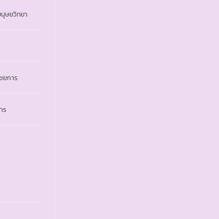
นุษยวิทยา
ณิชยการ
การ