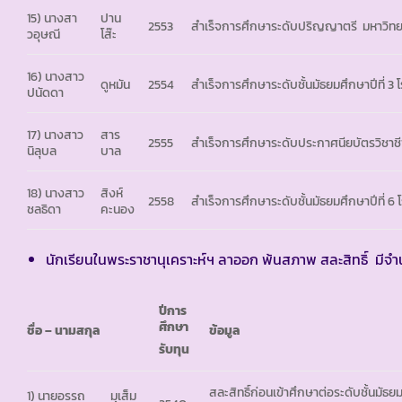
15) นางสา
ปาน
2553
สำเร็จการศึกษาระดับปริญญาตรี มหาวิท
วอุษณี
โส๊ะ
16) นางสาว
ดูหมัน
2554
สำเร็จการศึกษาระดับชั้นมัธยมศึกษาปีที่ 3
ปนัดดา
17) นางสาว
สาร
2555
สำเร็จการศึกษาระดับประกาศนียบัตรวิชาช
นิลุบล
บาล
18) นางสาว
สิงห์
2558
สำเร็จการศึกษาระดับชั้นมัธยมศึกษาปีที่
ชลธิดา
คะนอง
นักเรียนในพระราชานุเคราะห์ฯ ลาออก พ้นสภาพ สละสิทธิ์ มีจำน
ปีการ
ศึกษา
ชื่อ – นามสกุล
ข้อมูล
รับทุน
สละสิทธิ์ก่อนเข้าศึกษาต่อระดับชั้นมัธย
1) นายอรรถ
มุเส็ม