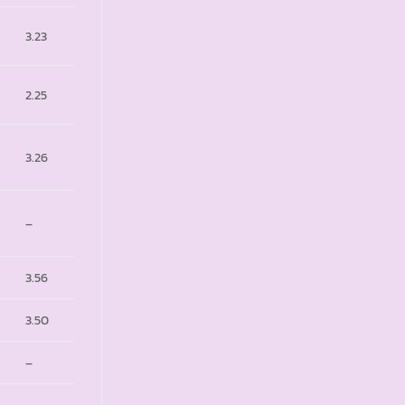
3.23
2.25
3.26
–
3.56
3.50
–
–