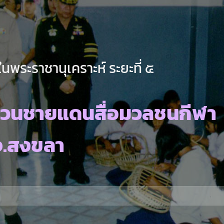
นพระราชานุเคราะห์ ระยะที่ ๕
เวนชายแดนสื่อมวลชนกีฬา
จ.สงขลา