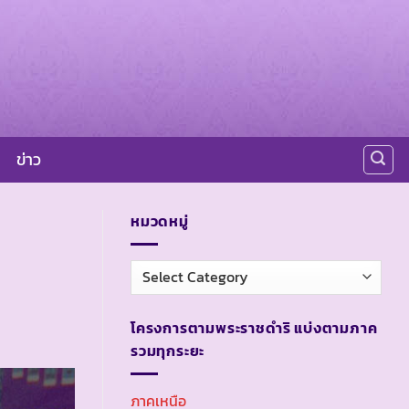
ข่าว
หมวดหมู่
หมวด
หมู่
โครงการตามพระราชดำริ แบ่งตามภาค
รวมทุกระยะ
ภาคเหนือ