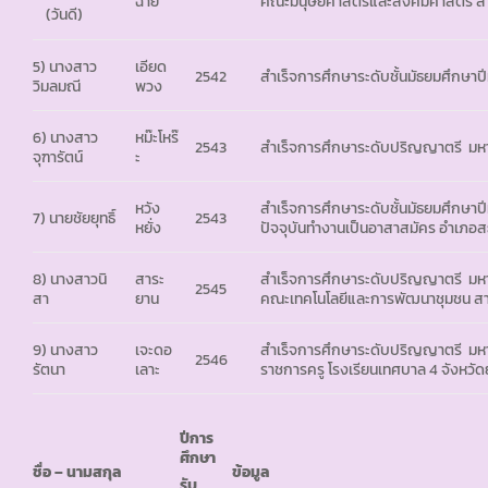
ฉาย
คณะมนุษยศาสตร์และสังคมศาสตร์ สาขา
(วันดี)
5) นางสาว
เอียด
2542
สำเร็จการศึกษาระดับชั้นมัธยมศึกษาปี
วิมลมณี
พวง
6) นางสาว
หม๊ะโหร๊
2543
สำเร็จการศึกษาระดับปริญญาตรี มหา
จุฑารัตน์
ะ
หวัง
สำเร็จการศึกษาระดับชั้นมัธยมศึกษาป
7) นายชัยยุทธิ์
2543
หยั่ง
ปัจจุบันทำงานเป็นอาสาสมัคร อำเภอส
8) นางสาวนิ
สาระ
สำเร็จการศึกษาระดับปริญญาตรี มหาว
2545
สา
ยาน
คณะเทคโนโลยีและการพัฒนาชุมชน สา
9) นางสาว
เจะดอ
สำเร็จการศึกษาระดับปริญญาตรี มหาว
2546
รัตนา
เลาะ
ราชการครู โรงเรียนเทศบาล 4 จังหวัด
ปีการ
ศึกษา
ชื่อ – นามสกุล
ข้อมูล
รับ