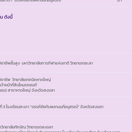
คน
ดังนี้
ชาชีพชั้นสูง มหาวิทยาลัยการกีฬาแห่งชาติ วิทยาเขตยะลา
ิชาชีพ วิทยาลัยเทคนิคหาดใหญ่
จ้าหน้าที่สินไหมรถยนต์
มหาชน) สาขาหาดใหญ่ จังหวัดสงขลา
ที่ 3 โรงเรียนสะเดา “ขรรค์ชัยกัมพลานนท์อนุสรณ์” จังหวัดสงขลา
วิทยาลัยทักษิณ วิทยาเขตสงขลา