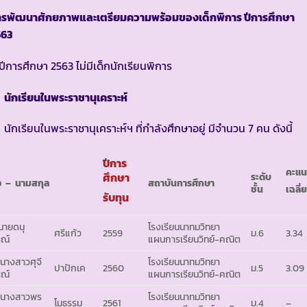
ารพัฒนาศักยภาพและเตรียมความพร้อมของเด็กพิการ ปีการศึกษา
563
ปีการศึกษา 2563 ไม่มีเด็กนักเรียนพิการ
ักเรียนในพระราชานุเคราะห์
นักเรียนในพระราชานุเคราะห์ฯ ที่กำลังศึกษาอยู่ มีจำนวน 7 คน ดังนี้
ปีการ
คะแ
ศึกษา
ระดับ
่อ – นามสกุล
สถาบันการศึกษา
ชั้น
เฉลี่
รับทุน
 นายดนุ
โรงเรียนนาทมวิทยา
ศรีแก้ว
2559
ม.6
3.34
ณ์
แผนการเรียนวิทย์-คณิต
 นางสาวศุจี
โรงเรียนนาทมวิทยา
ปาปักเค
2560
ม.5
3.09
ณ์
แผนการเรียนวิทย์-คณิต
 นางสาวพร
โรงเรียนนาทมวิทยา
โมธรรม
2561
ม.4
–