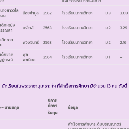
ชชา
แผนการเรียนวิทย์-คณิต
 นางสาววิไล
น้อยคำมูล
2562
โรงเรียนนาทมวิทยา
ม.3
3.09
รรณ
 เด็กหญิง
เหล็กสี
2563
โรงเรียนนาทมวิทยา
ม.2
3.29
วรรณสา
 เด็กชาย
พวงจันทร์
2563
โรงเรียนนาทมวิทยา
ม.2
2.16
ัย
 เด็กชาย
พูล
2564
โรงเรียนนาทมวิทยา
ม.1
–
ฐฎ์กรณ์
พะเนียด
นักเรียนในพระราชานุเคราะห์ฯ ที่สำเร็จการศึกษา มีจำนวน 13 คน ดังนี้
ปีการ
ศึกษา
่อ – นามสกุล
ข้อมูล
รับทุน
สำเร็จการศึกษาระดับปริญญาตรี