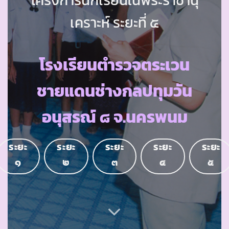
เคราะห์ ระยะที่ ๕
โรงเรียนตำรวจตระเวน
ชายแดนช่างกลปทุมวัน
อนุสรณ์ ๘ จ.นครพนม
ระยะ
ระยะ
ระยะ
ระยะ
ระยะ
๑
๒
๓
๔
๕