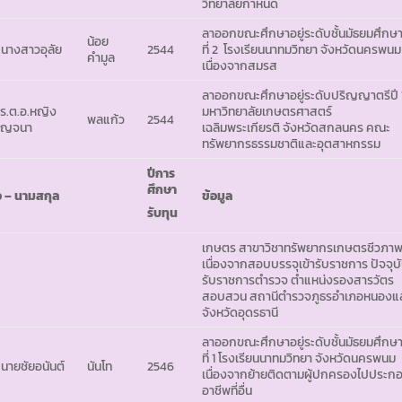
วิทยาลัยกำหนด
ลาออกขณะศึกษาอยู่ระดับชั้นมัธยมศึกษา
น้อย
 นางสาวอุลัย
2544
ที่ 2 โรงเรียนนาทมวิทยา จังหวัดนครพนม
คำมูล
เนื่องจากสมรส
ลาออกขณะศึกษาอยู่ระดับปริญญาตรีปี 
 ร.ต.อ.หญิง
มหาวิทยาลัยเกษตรศาสตร์
พลแก้ว
2544
าญจนา
เฉลิมพระเกียรติ จังหวัดสกลนคร คณะ
ทรัพยากรธรรมชาติและอุตสาหกรรม
ปีการ
ศึกษา
่อ – นามสกุล
ข้อมูล
รับทุน
เกษตร สาขาวิชาทรัพยากรเกษตรชีวภา
เนื่องจากสอบบรรจุเข้ารับราชการ ปัจจุบ
รับราชการตำรวจ ตำแหน่งรองสารวัตร
สอบสวน สถานีตำรวจภูธรอำเภอหนองแ
จังหวัดอุดรธานี
ลาออกขณะศึกษาอยู่ระดับชั้นมัธยมศึกษา
ที่ 1 โรงเรียนนาทมวิทยา จังหวัดนครพนม
 นายชัยอนันต์
นันโท
2546
เนื่องจากย้ายติดตามผู้ปกครองไปประก
อาชีพที่อื่น