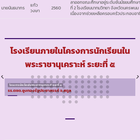
ลาออกขณะศึกษาอยู่ระดับชั้นมัธยมศึกษา
แก้ว
) นายนันธนากร
2560
ที่ 2 โรงเรียนนาทมวิทยา จังหวัดนครพนม
วงษา
เนื่องจากช่วยเหลือครอบครัวประกอบอา
โรงเรียนภายในโครงการนักเรียนใน
พระราชานุเคราะห์ ระยะที่ ๕
โครงการนักเรียนในพระราชานุเคราะห์ ระยะที่ ๕
รร.ตชด.ยูงทองรัฐประชาสรรค์ จ.สตูล