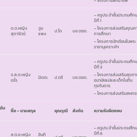
– โครงการฝึกอาชีพ
– ครูประจำชั้นประถมศึก
ปีที่ 1
ด.ต.หญิง
จูม
– โครงการส่งเสริมคุณภ
ป.โท
บช.ตชด.
สุดารัตน์
แพง
การศึกษา
– โครงการนักเรียนในพระ
ราชานุเคราะห์ฯ
– ครูประจำชั้นประถมศึก
ปีที่ 3
จ.ส.ต.หญิง
– โครงการส่งเสริมสุขภ
ปิดตะ
ป.ตรี
บช.ตชด.
เรไร
อนามัยแม่และเด็กในถิ่น
ทุรกันดาร
– โครงการส่งเสริมสหกร
ดับ
ชื่อ – นามสกุล
คุณวุฒิ
สังกัด
ความรับผิดชอบ
– ครูประจำชั้นประถมศึก
ปีที่ 6
ส.ต.อ.หญิง
อินทิ