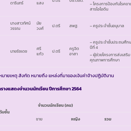
ป.ตรี
บช.ตชด.
ดารินทร์
แสง
– โครงการป้องกันโรคขา
สารไอโอดีน
นางสาวทัศน์
มัย
ป.ตรี
สพฐ.
– ครูประจำชั้นอนุบาล
วรรณ
วงศ์
– ครูประจำชั้นประถมศึก
ปีที่ 4
ศรี
ครูจิต
นายรัชเดช
ป.ตรี
แก้ว
อาสา
– ผู้ช่วยโครงการส่งเสริม
คุณภาพการศึกษา
หมายเหตุ สังกัด หมายถึง แหล่งที่มาของเงินค่าจ้างปฏิบัติงาน
ารางแสดงจำนวนนักเรียน ปีการศึกษา
2564
จำนวนนักเรียน (คน)
ดับชั้น
ชาย
หญิง
รวม