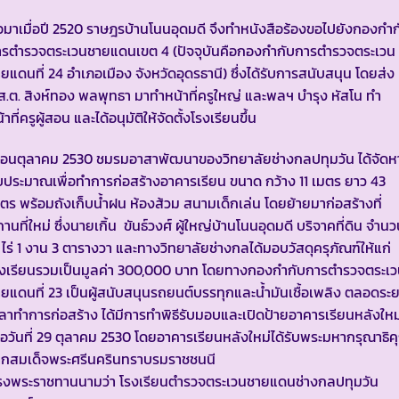
อมาเมื่อปี 2520 ราษฎรบ้านโนนอุดมดี จึงทำหนังสือร้องขอไปยังกองกำก
ารตำรวจตระเวนชายแดนเขต 4 (ปัจจุบันคือกองกำกับการตำรวจตระเวน
ยแดนที่ 24 อำเภอเมือง จังหวัดอุดรธานี) ซึ่งได้รับการสนับสนุน โดยส่ง
ส.ต. สิงห์ทอง พลพุทธา มาทำหน้าที่ครูใหญ่ และพลฯ บำรุง หัสโน ทำ
้าที่ครูผู้สอน และได้อนุมัติให้จัดตั้งโรงเรียนขึ้น
ือนตุลาคม 2530 ชมรมอาสาพัฒนาของวิทยาลัยช่างกลปทุมวัน ได้จัดห
ประมาณเพื่อทำการก่อสร้างอาคารเรียน ขนาด กว้าง 11 เมตร ยาว 43
ตร พร้อมถังเก็บน้ำฝน ห้องส้วม สนามเด็กเล่น โดยย้ายมาก่อสร้างที่
านที่ใหม่ ซึ่งนายเกิ้น ขันธ์วงศ์ ผู้ใหญ่บ้านโนนอุดมดี บริจาคที่ดิน จำน
 ไร่ 1 งาน 3 ตารางวา และทางวิทยาลัยช่างกลได้มอบวัสดุครุภัณฑ์ให้แก่
รงเรียนรวมเป็นมูลค่า 300,000 บาท โดยทางกองกำกับการตำรวจตระเ
ยแดนที่ 23 เป็นผู้สนับสนุนรถยนต์บรรทุกและน้ำมันเชื้อเพลิง ตลอดระย
ลาทำการก่อสร้าง ได้มีการทำพิธีรับมอบและเปิดป้ายอาคารเรียนหลังใหม
ื่อวันที่ 29 ตุลาคม 2530 โดยอาคารเรียนหลังใหม่ได้รับพระมหากรุณาธิ
ากสมเด็จพระศรีนครินทราบรมราชชนนี
รงพระราชทานนามว่า โรงเรียนตำรวจตระเวนชายแดนช่างกลปทุมวัน