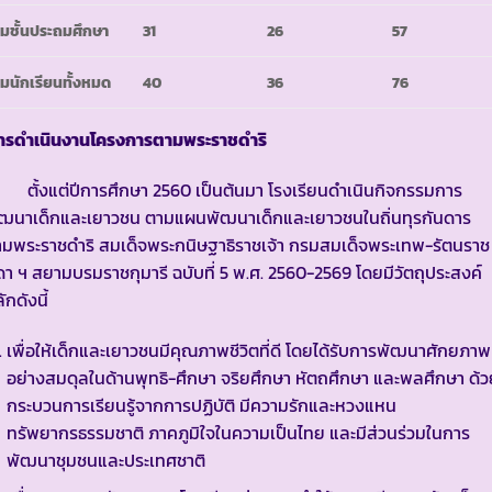
มชั้นประถมศึกษา
31
26
57
มนักเรียนทั้งหมด
40
36
76
ารดำเนินงานโครงการตามพระราชดำริ
ั้งแต่ปีการศึกษา 2560 เป็นต้นมา โรงเรียนดำเนินกิจกรรมการ
ัฒนาเด็กและเยาวชน ตามแผนพัฒนาเด็กและเยาวชนในถิ่นทุรกันดาร
มพระราชดำริ สมเด็จพระกนิษฐาธิราชเจ้า กรมสมเด็จพระเทพ-รัตนราช
ดา ฯ สยามบรมราชกุมารี ฉบับที่ 5 พ.ศ. 2560-2569 โดยมีวัตถุประสงค์
ักดังนี้
เพื่อให้เด็กและเยาวชนมีคุณภาพชีวิตที่ดี โดยได้รับการพัฒนาศักยภาพ
อย่างสมดุลในด้านพุทธิ-ศึกษา จริยศึกษา หัตถศึกษา และพลศึกษา ด้ว
กระบวนการเรียนรู้จากการปฏิบัติ มีความรักและหวงแหน
ทรัพยากรธรรมชาติ ภาคภูมิใจในความเป็นไทย และมีส่วนร่วมในการ
พัฒนาชุมชนและประเทศชาติ