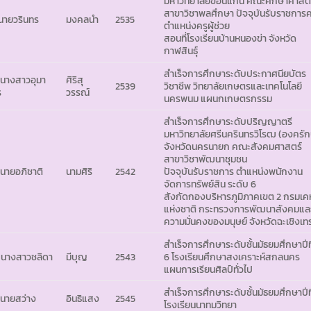
มหาวิทยาลัยขอนแก่น คณะศึกษาศาสต
สาขาวิชาพลศึกษา ปัจจุบันรับราชการค
 นายวรินทร
มงคลนำ
2535
ตำแหน่งครูผู้ช่วย
สอนที่โรงเรียนบ้านหนองข่า จังหวัด
กาฬสินธุ์
สำเร็จการศึกษาระดับประกาศนียบัตร
 นางสาวอุมา
ศิริสุ
2539
วิชาชีพ วิทยาลัยเกษตรและเทคโนโลยี
ร
วรรณ์
นครพนม แผนกเกษตรกรรม
สำเร็จการศึกษาระดับปริญญาตรี
มหาวิทยาลัยศรีนครินทรวิโรฒ (องครัก
จังหวัดนครนายก คณะสังคมศาสตร์
สาขาวิชาพัฒนาชุมชน
 นายอภิชาติ
นามศิริ
2542
ปัจจุบันรับราชการ ตำแหน่งพนักงาน
จัดการทรัพย์สิน ระดับ 6
สังกัดกองบริหารภูมิภาคเขต 2 กรมเค
แห่งชาติ กระทรวงการพัฒนาสังคมแล
ความมั่นคงของมนุษย์ จังหวัดฉะเชิงเท
สำเร็จการศึกษาระดับชั้นมัธยมศึกษาปีที
 นางสาวชลิดา
มีบุญ
2543
6 โรงเรียนศึกษาสงเคราะห์สกลนคร
แผนการเรียนศิลป์ทั่วไป
สำเร็จการศึกษาระดับชั้นมัธยมศึกษาปีที
 นายสว่าง
อินธิแสง
2545
โรงเรียนนาทมวิทยา