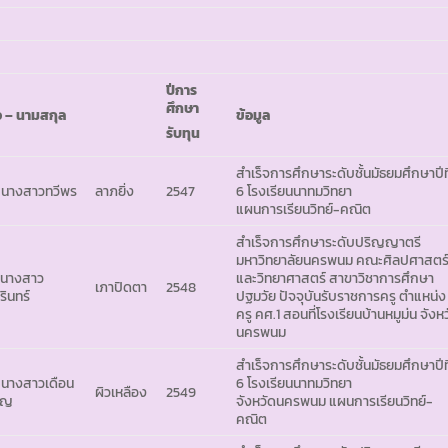
ปีการ
ศึกษา
่อ – นามสกุล
ข้อมูล
รับทุน
สำเร็จการศึกษาระดับชั้นมัธยมศึกษาปีที
 นางสาวทวีพร
ลาภยิ่ง
2547
6 โรงเรียนนาทมวิทยา
แผนการเรียนวิทย์-คณิต
สำเร็จการศึกษาระดับปริญญาตรี
มหาวิทยาลัยนครพนม คณะศิลปศาสตร
 นางสาว
และวิทยาศาสตร์ สาขาวิชาการศึกษา
เภาปิดตา
2548
รินทร์
ปฐมวัย ปัจจุบันรับราชการครู ตำแหน่ง
ครู คศ.1 สอนที่โรงเรียนบ้านหมูม่น จังห
นครพนม
สำเร็จการศึกษาระดับชั้นมัธยมศึกษาปีที
 นางสาวเดือน
6 โรงเรียนนาทมวิทยา
ผิวเหลือง
2549
็ญ
จังหวัดนครพนม แผนการเรียนวิทย์-
คณิต