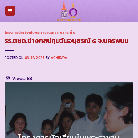
Skip
to
content
โครงการนักเรียนในพระราชานุเคราะห์ ระยะที่ ๕
รร.ตชด.ช่างกลปทุมวันอนุสรณ์ ๘ จ.นครพนม
POSTED ON
03/12/2025
BY
ACHIRAYA
Views:
83
โครงการนักเรียนในพระราชานุ