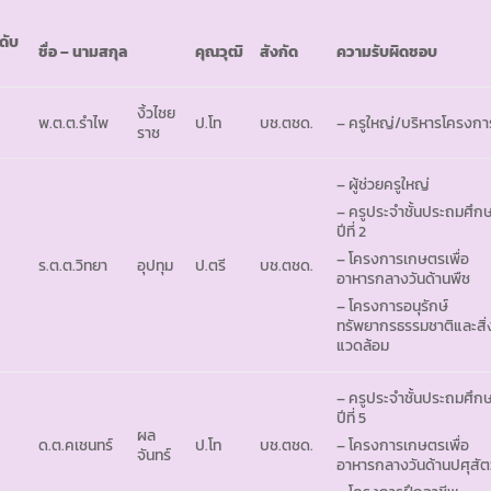
ดับ
ชื่อ – นามสกุล
คุณวุฒิ
สังกัด
ความรับผิดชอบ
งิ้วไชย
พ.ต.ต.รำไพ
ป.โท
บช.ตชด.
– ครูใหญ่/บริหารโครงก
ราช
– ผู้ช่วยครูใหญ่
– ครูประจำชั้นประถมศึก
ปีที่ 2
– โครงการเกษตรเพื่อ
ร.ต.ต.วิทยา
อุปทุม
ป.ตรี
บช.ตชด.
อาหารกลางวันด้านพืช
– โครงการอนุรักษ์
ทรัพยากรธรรมชาติและสิ่
แวดล้อม
– ครูประจำชั้นประถมศึก
ปีที่ 5
ผล
ด.ต.คเชนทร์
ป.โท
บช.ตชด.
– โครงการเกษตรเพื่อ
จันทร์
อาหารกลางวันด้านปศุสัต