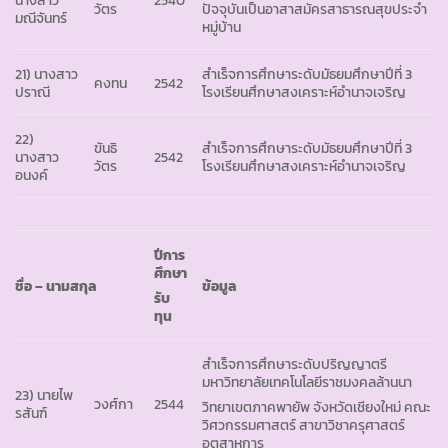
วัตร
ปัจจุบันเป็นอาสาสมัครสาธารณสุขประจำ
มณีจันทร์
หมู่บ้าน
21) นางสาว
สำเร็จการศึกษาระดับมัธยมศึกษาปีที่ 3
คงทน
2542
ปราณี
โรงเรียนศึกษาสงเคราะห์อำนาจเจริญ
22)
ขันธิ
สำเร็จการศึกษาระดับมัธยมศึกษาปีที่ 3
นางสาว
2542
วัตร
โรงเรียนศึกษาสงเคราะห์อำนาจเจริญ
อนงค์
ปีการ
ศึกษา
ชื่อ – นามสกุล
ข้อมูล
รับ
ทุน
สำเร็จการศึกษาระดับปริญญาตรี
มหาวิทยาลัยเทคโนโลยีราชมงคลล้านนา
23) นายไพ
วงศ์กา
2544
วิทยาเขตภาคพายัพ จังหวัดเชียงใหม่ คณะ
รสันฑ์
วิศวกรรมศาสตร์ สาขาวิชาครุศาสตร์
อุตสาหการ