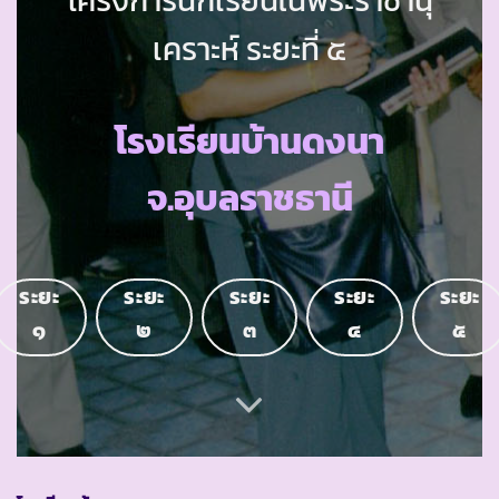
เคราะห์ ระยะที่ ๕
โรงเรียนบ้านดงนา
จ.อุบลราชธานี
ระยะ
ระยะ
ระยะ
ระยะ
ระยะ
๑
๒
๓
๔
๕