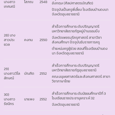
นางสาว
โสภณ
2548
อังกฤษ (ศิลปศาสตรบัณฑิต)
เกศมณี
ปัจจุบันเป็นครูพี่เลี้ยง โรงเรียนบ้านดงนา
จังหวัดอุบลราชธานี
สำเร็จการศึกษาระดับปริญญาตรี
มหาวิทยาลัยราชภัฏหมู่บ้านจอมบึง
28) นาง
จังหวัดเพชรบุรีครุศาสตร์ สาขาวิชา
สาวประ
คงทน
2550
สังคมศึกษา ปัจจุบันรับราชการครู
ยวล
ตำแหน่งครูผู้ช่วย สอนที่โรงเรียนบ้านดง
นา จังหวัดอุบลราชธานี
สำเร็จการศึกษาระดับปริญญาตรี
29)
มหาวิทยาลัยราชภัฏอุบลราชธานี
นางสาววิไล
บัณฑิต
2552
คณะมนุษยศาสตร์และสังคมศาสตร์ สาขา
ลักษณ์
วิชาภาษาไทย
สำเร็จการศึกษาระดับมัธยมศึกษาปีที่ 3
30)
โรงเรียนราชประชานุเคราะห์ 32
นางสาว
นาแพง
2552
รัชนีกร
จังหวัดอุบลราชธานี