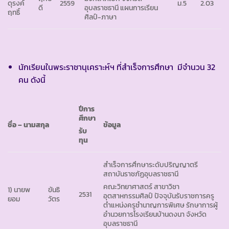
ดุรงค์
2559
ม.5
2.03
ดี
อุบลราชธานี แผนการเรียน
ฤทธิ์
ศิลป์-ภาษา
นักเรียนในพระราชานุเคราะห์ฯ ที่สำเร็จการศึกษา มีจำนวน 32
คน
ดังนี้
ปีการ
ศึกษา
ชื่อ – นามสกุล
ข้อมูล
รับ
ทุน
สำเร็จการศึกษาระดับปริญญาตรี
สถาบันราชภัฏอุบลราชธานี
คณะวิทยาศาสตร์ สาขาวิชา
1) นายพ
ขันธิ
2531
อุตสาหกรรมศิลป์ ปัจจุบันรับราชการครู
ยอม
วัตร
ตำแหน่งครูชำนาญการพิเศษ รักษาการผู้
อำนวยการโรงเรียนบ้านดงนา จังหวัด
อุบลราชธานี