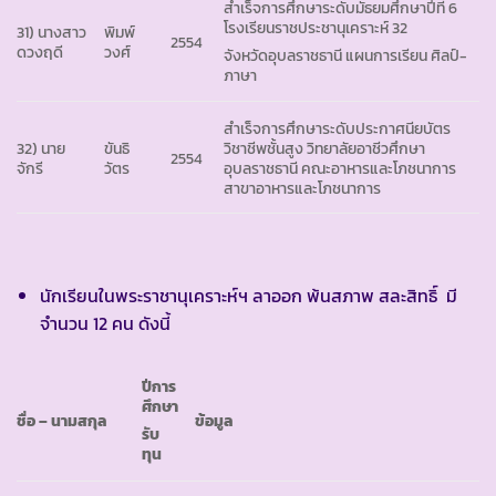
สำเร็จการศึกษาระดับมัธยมศึกษาปีที่ 6
โรงเรียนราชประชานุเคราะห์ 32
31) นางสาว
พิมพ์
2554
ดวงฤดี
วงศ์
จังหวัดอุบลราชธานี แผนการเรียน ศิลป์-
ภาษา
สำเร็จการศึกษาระดับประกาศนียบัตร
32) นาย
ขันธิ
วิชาชีพชั้นสูง วิทยาลัยอาชีวศึกษา
2554
จักรี
วัตร
อุบลราชธานี คณะอาหารและโภชนาการ
สาขาอาหารและโภชนาการ
นักเรียนในพระราชานุเคราะห์ฯ ลาออก พ้นสภาพ สละสิทธิ์ มี
จำนวน 12 คน ดังนี้
ปีการ
ศึกษา
ชื่อ – นามสกุล
ข้อมูล
รับ
ทุน