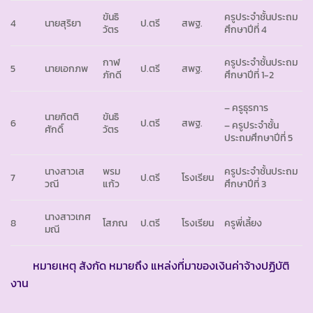
ขันธิ
ครูประจำชั้นประถม
4
นายสุริยา
ป.ตรี
สพฐ.
วัตร
ศึกษาปีที่ 4
กาฬ
ครูประจำชั้นประถม
5
นายเอกภพ
ป.ตรี
สพฐ.
ภักดี
ศึกษาปีที่ 1-2
– ครูธุรการ
นายกิตติ
ขันธิ
6
ป.ตรี
สพฐ.
– ครูประจำชั้น
ศักดิ์
วัตร
ประถมศึกษาปีที่ 5
นางสาวเส
พรม
ครูประจำชั้นประถม
7
ป.ตรี
โรงเรียน
วณี
แก้ว
ศึกษาปีที่ 3
นางสาวเกศ
8
โสภณ
ป.ตรี
โรงเรียน
ครูพี่เลี้ยง
มณี
หมายเหตุ สังกัด หมายถึง แหล่งที่มาของเงินค่าจ้างปฏิบัติ
งาน