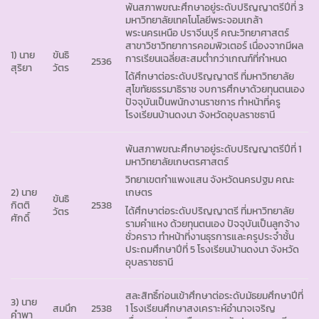
พ้นสภาพขณะศึกษาอยู่ระดับปริญญาตรีปีที่ 3
มหาวิทยาลัยเทคโนโลยีพระจอมเกล้า
พระนครเหนือ ปราจีนบุรี คณะวิทยาศาสตร์
สาขาวิชาวิทยาการคอมพิวเตอร์ เนื่องจากมีผล
1) นาย
ขันธิ
การเรียนเฉลี่ยสะสมต่ำกว่าเกณฑ์ที่กำหนด
2536
สุริยา
วัตร
ได้ศึกษาต่อระดับปริญญาตรี ที่มหาวิทยาลัย
สุโขทัยธรรมาธิราช จบการศึกษาด้วยทุนตนเอง
ปัจจุบันเป็นพนักงานราชการ ทำหน้าที่ครู
โรงเรียนบ้านดงนา จังหวัดอุบลราชธานี
พ้นสภาพขณะศึกษาอยู่ระดับปริญญาตรีปีที่ 1
มหาวิทยาลัยเกษตรศาสตร์
วิทยาเขตกำแพงแสน จังหวัดนครปฐม คณะ
2) นาย
เกษตร
ขันธิ
กิตติ
2538
ได้ศึกษาต่อระดับปริญญาตรี ที่มหาวิทยาลัย
วัตร
ศักดิ์
รามคำแหง ด้วยทุนตนเอง ปัจจุบันเป็นลูกจ้าง
ชั่วคราว ทำหน้าที่งานธุรการและครูประจำชั้น
ประถมศึกษาปีที่ 5 โรงเรียนบ้านดงนา จังหวัด
อุบลราชธานี
สละสิทธิ์ก่อนเข้าศึกษาต่อระดับมัธยมศึกษาปีที่
3) นาย
สมนึก
2538
1 โรงเรียนศึกษาสงเคราะห์อำนาจเจริญ
คำพา