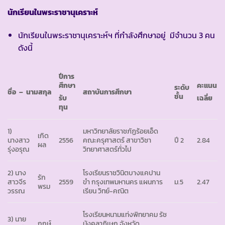
นักเรียนในพระราชานุเคราะห์
นักเรียนในพระราชานุเคราะห์ฯ ที่กำลังศึกษาอยู่ มีจำนวน 3 คน
ดังนี้
ปีการ
ศึกษา
คะแนน
ระดับ
ชื่อ – นามสกุล
สถาบันการศึกษา
ชั้น
รับ
เฉลี่ย
ทุน
1)
มหาวิทยาลัยราชภัฏร้อยเอ็ด
เกิด
นางสาว
2556
คณะครุศาสตร์ สาขาวิชา
ปี 2
2.84
ผล
รุ่งอรุณ
วิทยาศาสตร์ทั่วไป
2) นาง
โรงเรียนราชวินิตบางแคปาน
รัก
สาวจีร
2559
ขำ กรุงเทพมหานคร แผนการ
ม.5
2.47
พรม
วรรณ
เรียน วิทย์-คณิต
โรงเรียนหนามแท่งพิทยาคม รัช
3) นาย
ฤกษ์
มังคลาภิเษก จังหวัด