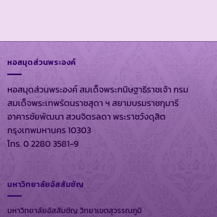
หอสมุดส่วนพระองค์
หอสมุดส่วนพระองค์ สมเด็จพระกนิษฐาธิราชเจ้า กรม
สมเด็จพระเทพรัตนราชสุดา ฯ สยามบรมราชกุมารี
อาคารชัยพัฒนา สวนจิตรลดา พระราชวังดุสิต
กรุงเทพมหานคร 10303
โทร. 0 2280 3581-9
มหาวิทยาลัยอัสสัมชัญ
มหาวิทยาลัยอัสสัมชัญ วิทยาเขตสุวรรณภูมิ