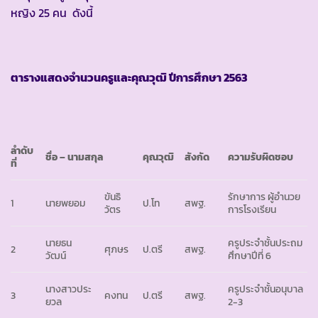
หญิง 25 คน ดังนี้
ตารางแสดงจำนวนครูและคุณวุฒิ ปีการศึกษา
2563
ลำดับ
ชื่อ – นามสกุล
คุณวุฒิ
สังกัด
ความรับผิดชอบ
ที่
ขันธิ
รักษาการ ผู้อำนวย
1
นายพยอม
ป.โท
สพฐ.
วัตร
การโรงเรียน
นายธน
ครูประจำชั้นประถม
2
ศุภษร
ป.ตรี
สพฐ.
วัฒน์
ศึกษาปีที่ 6
นางสาวประ
ครูประจำชั้นอนุบาล
3
คงทน
ป.ตรี
สพฐ.
ยวล
2-3