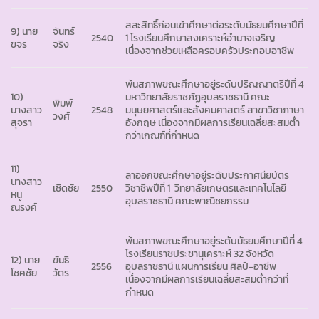
สละสิทธิ์ก่อนเข้าศึกษาต่อระดับมัธยมศึกษาปีที่
9) นาย
จันทร์
2540
1 โรงเรียนศึกษาสงเคราะห์อำนาจเจริญ
ขจร
จริง
เนื่องจากช่วยเหลือครอบครัวประกอบอาชีพ
พ้นสภาพขณะศึกษาอยู่ระดับปริญญาตรีปีที่ 4
10)
มหาวิทยาลัยราชภัฏอุบลราชธานี คณะ
พิมพ์
นางสาว
2548
มนุษยศาสตร์และสังคมศาสตร์ สาขาวิชาภาษา
วงศ์
สุจรา
อังกฤษ เนื่องจากมีผลการเรียนเฉลี่ยสะสมต่ำ
กว่าเกณฑ์ที่กำหนด
11)
ลาออกขณะศึกษาอยู่ระดับประกาศนียบัตร
นางสาว
เชิดชัย
2550
วิชาชีพปีที่ 1 วิทยาลัยเกษตรและเทคโนโลยี
หนู
อุบลราชธานี คณะพาณิชยกรรม
ณรงค์
พ้นสภาพขณะศึกษาอยู่ระดับมัธยมศึกษาปีที่ 4
โรงเรียนราชประชานุเคราะห์ 32 จังหวัด
12) นาย
ขันธิ
2556
อุบลราชธานี แผนการเรียน ศิลป์-อาชีพ
โชคชัย
วัตร
เนื่องจากมีผลการเรียนเฉลี่ยสะสมต่ำกว่าที่
กำหนด