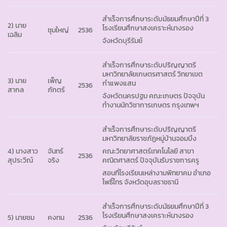
สำเร็จการศึกษาระดับมัธยมศึกษาปีที่ 3
2) นาย
โรงเรียนศึกษาสงเคราะห์นางรอง
ชุมใหญ่
2536
เฉลิม
จังหวัดบุรีรัมย์
สำเร็จการศึกษาระดับปริญญาตรี
มหาวิทยาลัยเกษตรศาสตร์ วิทยาเขต
3) นาย
เพ็ญ
กำแพงแสน
2536
สากล
ภักตร์
จังหวัดนครปฐม คณะเกษตร ปัจจุบัน
ทำงานนักวิชาการเกษตร กรุงเทพฯ
สำเร็จการศึกษาระดับปริญญาตรี
มหาวิทยาลัยราชภัฏหมู่บ้านจอมบึง
4) นางสาว
จันทร์
คณะวิทยาศาสตร์เทคโนโลยี สาขา
2536
สุประวีณ์
จริง
คณิตศาสตร์ ปัจจุบันรับราชการครู
สอนที่โรงเรียนเหล่างามพิทยาคม อำเภอ
โพธิ์ไทร จังหวัดอุบลราชธานี
สำเร็จการศึกษาระดับมัธยมศึกษาปีที่ 3
โรงเรียนศึกษาสงเคราะห์นางรอง
5) นายชม
คงทน
2536