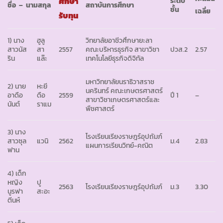
ศึกษา
ระดับ
ชื่อ – นามสกุล
สถาบันการศึกษา
ชั้น
เฉลี่ย
รับทุน
1) นาง
ฮูลู
วิทยาลัยอาชีวศึกษายะลา
สาวนัส
สา
2557
คณะบริหารธุรกิจ สาขาวิชา
ปวส.2
2.57
ริน
แล๊ะ
เทคโนโลยีธุรกิจดิจิทัล
มหาวิทยาลัยนราธิวาสราช
2) นาย
หะยี
นครินทร์ คณะเกษตรศาสตร์
อาดือ
ดือ
2559
ปี 1
–
สาขาวิชาเกษตรศาสตร์และ
นันต์
ราแม
พืชศาสตร์
3) นาง
โรงเรียนเรียงราษฎร์อุปถัมภ์
สาวซุล
แวนิ
2562
ม.4
2.83
แผนการเรียนวิทย์-คณิต
ฟาน
4) เด็ก
หญิง
ปู
2563
โรงเรียนเรียงราษฎร์อุปถัมภ์
ม.3
3.30
นูรฟา
สะอะ
ตีนห์