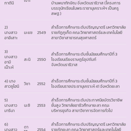
เง๊าะ
กาตีนี
บ้านพนาทักษิณ จังหวัดนราธิวาส (โครงการ
บรรจุนักเรียนในพระราชานุเคราะห์ฯ เป็นครู
สพฐ.)
2)
สำเร็จการศึกษาระดับปริญญาตรี มหาวิทยาลัย
นางสาว
มะแซ
2549
ราชภัฏภูเก็ต คณะวิทยาศาสตร์และเทคโนโลยี
อาอีเสาะ
สาขาวิชาสาธารณสุขศาสตร์
3)
สำเร็จการศึกษาระดับชั้นมัธยมศึกษาปีที่ 3
นางสาว
สะนิ
2550
โรงเรียนเรียงราษฎร์อุปถัมภ์
อามี
จังหวัดนราธิวาส
เน๊าะห์
4) นาง
สำเร็จการศึกษาระดับชั้นมัธยมศึกษาปีที่ 3
วิชา
2552
สาวซูไฮนี
โรงเรียนราชประชานุเคราะห์ 41 จังหวัดยะลา
5)
สำเร็จการศึกษาระดับประกาศนียบัตรวิชาชีพ
นางสาว
นะซิ
2553
ชั้นสูง วิทยาลัยอาชีวศึกษายะลา คณะ
มารีนา
บริหารธุรกิจ สาขาวิชาการจัดการทั่วไป
6)
สำเร็จการศึกษาระดับปริญญาตรี มหาวิทยาลัย
ดา
นางสาว
2554
ราชภัฏยะลา คณะวิทยาศาสตร์และเทคโนโลยี