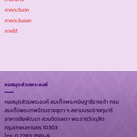
ภาคตะวันตก
ภาคตะวันออก
ภาคใต้
หอสมุดส่วนพระองค์
หอสมุดส่วนพระองค์ สมเด็จพระกนิษฐาธิราชเจ้า กรม
สมเด็จพระเทพรัตนราชสุดา ฯ สยามบรมราชกุมารี
อาคารชัยพัฒนา สวนจิตรลดา พระราชวังดุสิต
กรุงเทพมหานคร 10303
โทร. 0 2280 3581-9