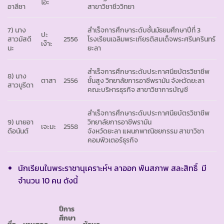
โอ๊ะ
อาลีซา
สาขาวิชาชีววิทยา
7) นาง
สำเร็จการศึกษาระดับชั้นมัธยมศึกษาปีที่ 3
ปะ
สาวมัสดี
2556
โรงเรียนเฉลิมพระเกียรติสมเด็จพระศรีนครินทร์
เง๊าะ
นะ
ยะลา
สำเร็จการศึกษาระดับประกาศนียบัตรวิชาชีพ
8) นาง
ตาสา
2556
ชั้นสูง วิทยาลัยการอาชีพรามัน จังหวัดยะลา
สาวนูรีดา
คณะบริหารธุรกิจ สาขาวิชาการบัญชี
สำเร็จการศึกษาระดับประกาศนียบัตรวิชาชีพ
9) นายอา
วิทยาลัยการอาชีพรามัน
เจะมะ
2558
ดือนันต์
จังหวัดยะลา แผนกพาณิชยกรรม สาขาวิชา
คอมพิวเตอร์ธุรกิจ
นักเรียนในพระราชานุเคราะห์ฯ ลาออก พ้นสภาพ สละสิทธิ์ มี
จำนวน 10 คน ดังนี้
ปีการ
ศึกษา