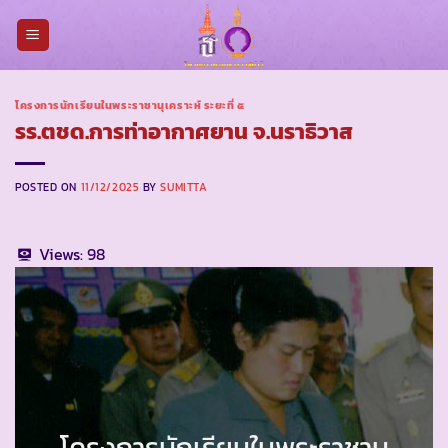
Skip
to
content
โครงการนักเรียนในพระราชานุเคราะห์ ระยะที่ ๕
รร.ตชด.การท่าอากาศยาน จ.นราธิวาส
POSTED ON
11/12/2025
BY
SUMITTA
Views:
98
โครงการนักเรียนในพระราชานุ