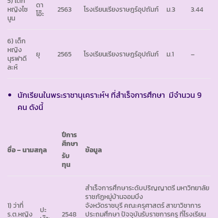
5) เด็ก
ดา
หญิงไซ
2563
โรงเรียนเรียงราษฎร์อุปถัมภ์
ม.3
3.44
โอ๊ะ
นูน
6) เด็ก
หญิง
ยุ
2565
โรงเรียนเรียงราษฎร์อุปถัมภ์
ม.1
–
นุรฟาดี
ละห์
นักเรียนในพระราชานุเคราะห์ฯ ที่สำเร็จการศึกษา มีจำนวน 9
คน
ดังนี้
ปีการ
ศึกษา
ชื่อ – นามสกุล
ข้อมูล
รับ
ทุน
สำเร็จการศึกษาระดับปริญญาตรี มหาวิทยาลัย
ราชภัฏหมู่บ้านจอมบึง
1) ว่าที่
จังหวัดราชบุรี คณะครุศาสตร์ สาขาวิชาการ
ปะ
ร.ต.หญิง
2548
ประถมศึกษา ปัจจุบันรับราชการครู ที่โรงเรียน