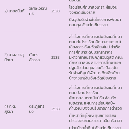
โรงเรียนศึกษาสงเคราะห์แม่จัน
วิเศษเจริญ
2) นายอนันต์
2538
จังหวัดเชียงราย
ศรี
ปัจจุบันรับจ้างในโครงการพัฒนา
ดอยตุง จังหวัดเชียงราย
สำเร็จการศึกษาระดับมัธยมศึกษา
ตอนต้น โรงเรียนศึกษาสงเคราะห์
เชียงดาว จังหวัดเชียงใหม่ สำเร็จ
การศึกษาระดับปริญญาตรี
3) นางสาวสุ
กันทร
2538
มหาวิทยาลัยราชภัฏสวนดุสิต คณะ
มัชยา
ชัชวาล
ศึกษาศาสตร์ สาขาการศึกษาเอก
ปฐมวัย ด้วยทุนส่วนตัว ปัจจุบัน
รับจ้างที่ศูนย์พัฒนาเด็กเล็กบ้าน
ป่าซางนาเงิน จังหวัดเชียงราย
สำเร็จการศึกษาระดับมัธยมศึกษา
ตอนปลาย โรงเรียน
ศึกษาสงเคราะห์แม่จัน จังหวัด
เชียงราย แผนการเรียนศิลป์-
4) ด.ต.
ตระกูลทร
คำนวณ ปัจจุบันรับราชการตำรวจ
2538
สุริยา
นง
ทำหน้าที่ครูใหญ่ ศูนย์การเรียน
ตำรวจตระเวนชายแดนอินทรีอาสา
(บ้านห้วยน้ำกืน) จังหวัดเชียงราย