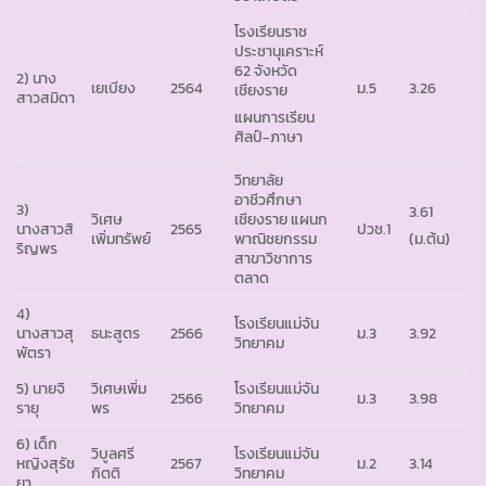
โรงเรียนราช
ประชานุเคราะห์
62 จังหวัด
2) นาง
เยเบียง
2564
ม.5
3.26
เชียงราย
สาวสมิดา
แผนการเรียน
ศิลป์-ภาษา
วิทยาลัย
อาชีวศึกษา
3)
3.61
วิเศษ
เชียงราย แผนก
นางสาวสิ
2565
ปวช.1
เพิ่มทรัพย์
พาณิชยกรรม
(ม.ต้น)
ริญพร
สาขาวิชาการ
ตลาด
4)
โรงเรียนแม่จัน
นางสาวสุ
ธนะสูตร
2566
ม.3
3.92
วิทยาคม
พัตรา
5) นายจิ
วิเศษเพิ่ม
โรงเรียนแม่จัน
2566
ม.3
3.98
รายุ
พร
วิทยาคม
6) เด็ก
วิบูลศรี
โรงเรียนแม่จัน
หญิงสุรัช
2567
ม.2
3.14
กิตติ
วิทยาคม
ยา