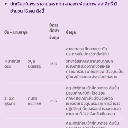
นักเรียนในพระราชานุเคราะห์ฯ ลาออก พ้นสภาพ สละสิทธิ์ มี
จำนวน 16 คน ดังนี้
ปีการ
ศึกษา
ชื่อ – นามสกุล
ข้อมูล
รับทุน
ลาออกขณะศึกษาอยู่ระดับ
ประกาศนียบัตรวิชาชีพปีที่ 1
1) นายณัฐ
วิบูล
วิทยาลัยเทคนิคกาญจนาภิเษก
2537
ดนัย
นิติธรรม
เชียงราย เนื่องจากช่วยเหลือ
ครอบครัวประกอบอาชีพ ปัจจุบันเป็น
ผู้ใหญ่บ้านจะลอ จังหวัดเชียงราย
สละสิทธิ์ก่อนเข้าศึกษาต่อระดับชั้น
มัธยมศึกษาปีที่ 1 โรงเรียน
2) ด.ต.
กันทร
ศึกษาสงเคราะห์แม่จัน จังหวัด
2537
สุรินทร์
ชัชวาลย์
เชียงราย ปัจจุบันรับราชการตำรวจ
ปฏิบัติหน้าที่กองร้อยตำรวจตระเวน
ชายแดนที่ 322 จังหวัดเชียงราย
สละสิทธิ์ก่อนเข้าศึกษาต่อระดับชั้น