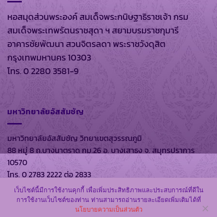
หอสมุดส่วนพระองค์ สมเด็จพระกนิษฐาธิราชเจ้า กรม
สมเด็จพระเทพรัตนราชสุดา ฯ สยามบรมราชกุมารี
อาคารชัยพัฒนา สวนจิตรลดา พระราชวังดุสิต
กรุงเทพมหานคร 10303
โทร. 0 2280 3581-9
มหาวิทยาลัยอัสสัมชัญ
มหาวิทยาลัยอัสสัมชัญ วิทยาเขตสุวรรณภูมิ
88 หมู่ 8 ถ.บางนาตราด กม.26 อ. บางเสาธง จ. สมุทรปราการ
10570
โทร. 0 2783 2222 ต่อ 2833
เว็บไซต์นี้มีการใช้งานคุกกี้ เพื่อเพิ่มประสิทธิภาพและประสบการณ์ที่ดีใน
การใช้งานเว็บไซต์ของท่าน ท่านสามารถอ่านรายละเอียดเพิ่มเติมได้ที่
นโยบายความเป็นส่วนตัว
สงวนลิขสิทธิ์ พ.ศ. 2569 ตาม พรบ.ลิขสิทธิ์ พ.ศ. 2537 โดย
หอ