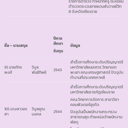
ราชการตำรวจ ทำหน้าที่ครู โรงเรียน
ตำรวจตระเวนชายแดนสังวาลย์วิท
8 จังหวัดเชียงราย
ปีการ
ศึกษา
ชื่อ – นามสกุล
ข้อมูล
รับทุน
สำเร็จการศึกษาระดับปริญญาตรี
9) นายภัทร
วิบูล
มหาวิทยาลัยนเรศวร วิทยาเขต
2543
พงศ์
พันธ์ทิพย์
พะเยา คณะเศรษฐศาสตร์ ปัจจุบัน
ทำงานที่ประเทศเกาหลี
สำเร็จการศึกษาระดับปริญญาตรี
มหาวิทยาลัยราชภัฏเชียงราย
คณะวิทยาการจัดการ สาขาวิชา
คอมพิวเตอร์ธุรกิจ
10) นางสาวอร
วิบูลคูณ
2544
ปัจจุบันเป็นพนักงานกระทรวง
สา
มงคล
สาธารณสุข ตำแหน่งเจ้าพนักงาน
พัสดุ