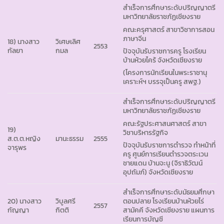
สำเร็จการศึกษาระดับปริญญาตรี
มหาวิทยาลัยราชภัฏเชียงราย
คณะครุศาสตร์ สาขาวิชาการสอน
ภาษาจีน
18) นางสาว
วิเศษเลิศ
2553
กัลยา
กมล
ปัจจุบันรับราชการครู โรงเรียน
บ้านห้วยไคร้ จังหวัดเชียงราย
(โครงการนักเรียนในพระราชานุ
เคราะห์ฯ บรรจุเป็นครู สพฐ.)
สำเร็จการศึกษาระดับปริญญาตรี
มหาวิทยาลัยราชภัฏเชียงราย
คณะรัฐประศาสนศาสตร์ สาขา
19)
วิชาบริหารรัฐกิจ
ส.ต.ต.หญิง
มานะธรรม
2555
ปัจจุบันรับราชการตำรวจ ทำหน้าที่
จารุพร
ครู ศูนย์การเรียนตำรวจตระเวน
ชายแดน บ้านจะนู (จิราธิวัฒน์
อุปถัมภ์) จังหวัดเชียงราย
สำเร็จการศึกษาระดับมัธยมศึกษา
20) นางสาว
วิบูลศรี
ตอนปลาย โรงเรียนบ้านห้วยไร่
2557
กัญญา
กิตติ
สามัคคี จังหวัดเชียงราย แผนการ
เรียนการบัญชี