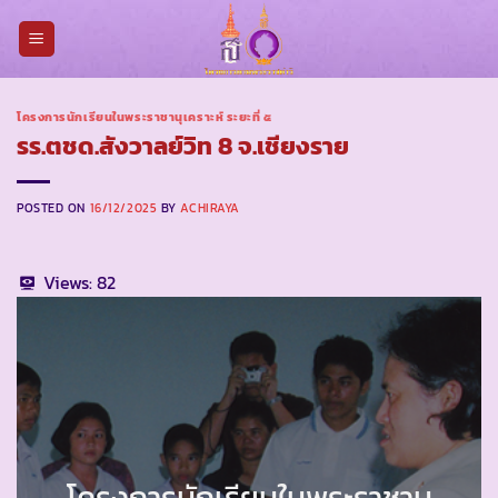
Skip
to
content
โครงการนักเรียนในพระราชานุเคราะห์ ระยะที่ ๕
รร.ตชด.สังวาลย์วิท 8 จ.เชียงราย
POSTED ON
16/12/2025
BY
ACHIRAYA
Views:
82
โครงการนักเรียนในพระราชานุ