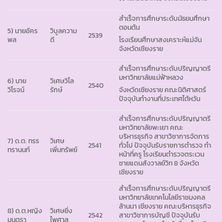
สำเร็จการศึกษาระดับมัธยมศึกษา
ตอนต้น
5) นายอัคร
วิบูลความ
2539
พล
ดี
โรงเรียนศึกษาสงเคราะห์แม่จัน
จังหวัดเชียงราย
สำเร็จการศึกษาระดับปริญญาตรี
มหาวิทยาลัยแม่ฟ้าหลวง
6) นาย
วิเศษวิไล
2540
วิโรจน์
รักษ์
จังหวัดเชียงราย คณะนิติศาสตร์
ปัจจุบันทำงานที่ประเทศไต้หวัน
สำเร็จการศึกษาระดับปริญญาตรี
มหาวิทยาลัยพะเยา คณะ
บริหารธุรกิจ สาขาวิชาการจัดการ
7) ด.ต. ทรร
วิเศษ
2541
ทั่วไป ปัจจุบันรับราชการตำรวจ ทำ
ทรานนท์
เพิ่มทรัพย์
หน้าที่ครู โรงเรียนตำรวจตระเวน
ชายแดนสังวาลย์วิท 8 จังหวัด
เชียงราย
สำเร็จการศึกษาระดับปริญญาตรี
มหาวิทยาลัยเทคโนโลยีราชมงคล
ล้านนา เชียงราย คณะบริหารธุรกิจ
8) ด.ต.หญิง
วิเศษยิ่ง
2542
สาขาวิชาการบัญชี ปัจจุบันรับ
มนตรา
ไพศาล