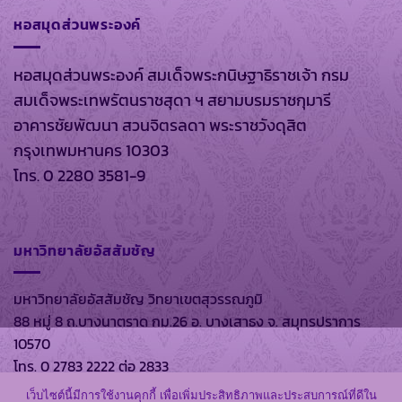
หอสมุดส่วนพระองค์
หอสมุดส่วนพระองค์ สมเด็จพระกนิษฐาธิราชเจ้า กรม
สมเด็จพระเทพรัตนราชสุดา ฯ สยามบรมราชกุมารี
อาคารชัยพัฒนา สวนจิตรลดา พระราชวังดุสิต
กรุงเทพมหานคร 10303
โทร. 0 2280 3581-9
มหาวิทยาลัยอัสสัมชัญ
มหาวิทยาลัยอัสสัมชัญ วิทยาเขตสุวรรณภูมิ
88 หมู่ 8 ถ.บางนาตราด กม.26 อ. บางเสาธง จ. สมุทรปราการ
10570
โทร. 0 2783 2222 ต่อ 2833
เว็บไซต์นี้มีการใช้งานคุกกี้ เพื่อเพิ่มประสิทธิภาพและประสบการณ์ที่ดีใน