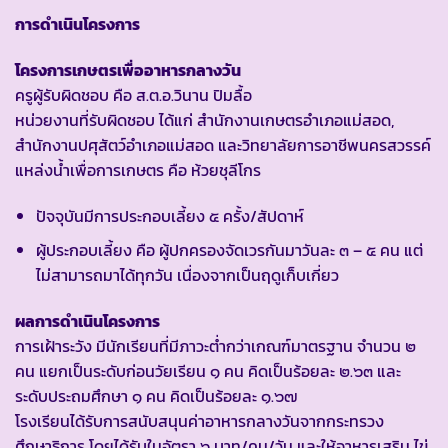
การดำเนินโครงการ
โครงการเกษตรเพื่ออาหารกลางวัน
ครูผู้รับผิดชอบ คือ ส.ต.อ.วินาน ปิมลื้อ
หน่วยงานที่รับผิดชอบ ได้แก่ สำนักงานเกษตรอำเภอแม่สอด,
สำนักงานปศุสัตว์อำเภอแม่สอด และวิทยาลัยการอาชีพนครสวรรค์
แหล่งน้ำเพื่อการเกษตร คือ ห้วยชุลีโกร
ปัจจุบันมีการประกอบเลี้ยง ๕ ครั้ง/สัปดาห์
ผู้ประกอบเลี้ยง คือ ผู้ปกครองจัดเวรกันมาวันละ ๓ – ๕ คน แต่
ไม่สามารถมาได้ทุกวัน เนื่องจากเป็นฤดูเก็บเกี่ยว
ผลการดำเนินโครงการ
การเฝ้าระวัง มีนักเรียนที่มีภาวะต่ำกว่าเกณฑ์มาตรฐาน จำนวน ๒
คน แยกเป็นระดับก่อนวัยเรียน ๑ คน คิดเป็นร้อยละ ๒.๖๓ และ
ระดับประถมศึกษา ๑ คน คิดเป็นร้อยละ ๑.๖๗
โรงเรียนได้รับการสนับสนุนค่าอาหารกลางวันจากกระทรวง
ศึกษาธิการ โดยได้รับในอัตรา ๖ บาท/คน/วัน และให้อาหารเสริม ไข่