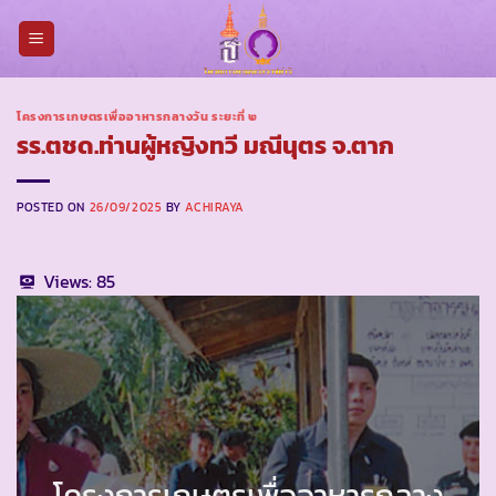
Skip
to
content
โครงการเกษตรเพื่ออาหารกลางวัน ระยะที่ ๒
รร.ตชด.ท่านผู้หญิงทวี มณีนุตร จ.ตาก
POSTED ON
26/09/2025
BY
ACHIRAYA
Views:
85
โครงการเกษตรเพื่ออาหารกลาง