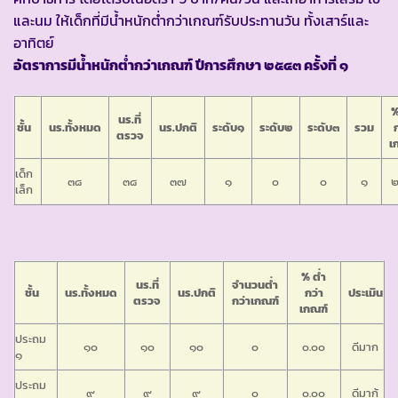
และนม ให้เด็กที่มีน้ำหนักต่ำกว่าเกณฑ์รับประทานวัน ทั้งเสาร์และ
อาทิตย์
อัตราการมีน้ำหนักต่ำกว่าเกณฑ์ ปีการศึกษา ๒๕๔๓ ครั้งที่ ๑
%
นร.ที่
ชั้น
นร.ทั้งหมด
นร.ปกติ
ระดับ๑
ระดับ๒
ระดับ๓
รวม
ตรวจ
เ
เด็ก
๓๘
๓๘
๓๗
๑
๐
๐
๑
๒
เล็ก
% ต่ำ
นร.ที่
จำนวนต่ำ
ชั้น
นร.ทั้งหมด
นร.ปกติ
กว่า
ประเมิน
ตรวจ
กว่าเกณฑ์
เกณฑ์
ประถม
๑๐
๑๐
๑๐
๐
๐.๐๐
ดีมาก
๑
ประถม
๙
๙
๙
๐
๐.๐๐
ดีมาก้