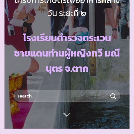
วัน ระยะที่ ๒
โรงเรียนตำรวจตระเวน
ชายแดนท่านผู้หญิงทวี มณี
นุตร จ.ตาก