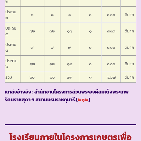
๒
ประถม
๘
๘
๘
๐
๐.๐๐
ดีมาก
๓
ประถม
๑๒
๑๒
๑๑
๑
๘.๓๓
ดีมาก
๔
ประถม
๙
๙
๙
๐
๐.๐๐
ดีมาก
๕
ประถม
๑๒
๑๒
๑๒
๐
๐.๐๐
ดีมาก
๖
รวม
๖๐
๖๐
๔๙
๑
๑.๖๗
ดีมาก
แหล่งอ้างอิง
: สำนักงานโครงการส่วนพระองค์สมเด็จพระเทพ
รัตนราชสุดา ฯ สยามบรมราชกุมารี.(
๒๑๒
)
โรงเรียนภายในโครงการเกษตรเพื่อ