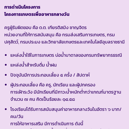
การดำเนินโครงการ
โครงการเกษตรเพื่ออาหารกลางวัน
ครูผู้รับผิดชอบ คือ ด.ต. เกียรติสมิง ชาญจิตร
หน่วยงานที่ให้การสนับสนุน คือ กรมส่งเสริมการเกษตร, กรม
ปศุสัตว์, กรมประมง และวิทยาลัยเกษตรและเทคโนโลยีอุบลราชธานี
แหล่งน้ำใช้ในการเกษตร บ่อน้ำบาดาลของกรมทรัพยากรธรณี
แหล่งน้ำสำหรับดื่ม น้ำฝน
ปัจจุบันมีการประกอบเลี้ยง ๕ ครั้ง / สัปดาห์
ผู้ประกอบเลี้ยง คือ ครู, นักเรียน และผู้ปกครอง
การเฝ้าระวัง มีนักเรียนที่มีภาวะน้ำหนักต่ำกว่าเกณฑ์มาตรฐาน
จำนวน ๗ คน คิดเป็นร้อยละ ๑๔.๕๘
โรงเรียนได้รับการสนับสนุนค่าอาหารกลางวันในอัตรา ๖ บาท/
คน/วัน
การให้อาหารเสริม มีการดำเนินการ ดังนี้