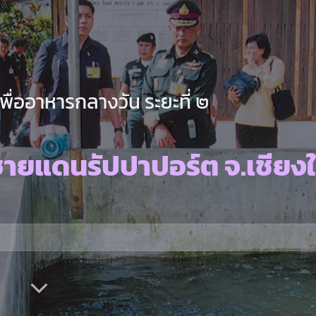
ื่ออาหารกลางวัน ระยะที่ ๒
ายแดนรัปปาปอร์ต จ.เชียงใ