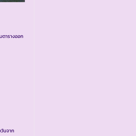
รับตารางออก
งวันจาก