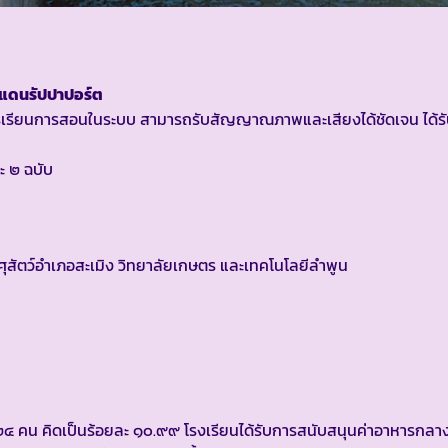
ยแดนรัปปาปอร์ต
นการเรียนการสอนในระบบ สามารถรับสัญญาณภาพและเสียงได้ชัดเจน ได้
ละ ๒ ฉบับ
น
ศุสัตว์อำเภอสะเมิง วิทยาลัยเกษตร และเทคโนโลยีลำพูน
น ๒๔ คน คิดเป็นร้อยละ ๑๐.๙๙ โรงเรียนได้รับการสนับสนุนค่าอาหารกลา