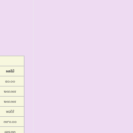
ผลไม้
๕๐.๐๐
๒๗.๓๗
๒๗.๓๗
พอใช้
๓๙๐.๐๐
๘๗.๓๓