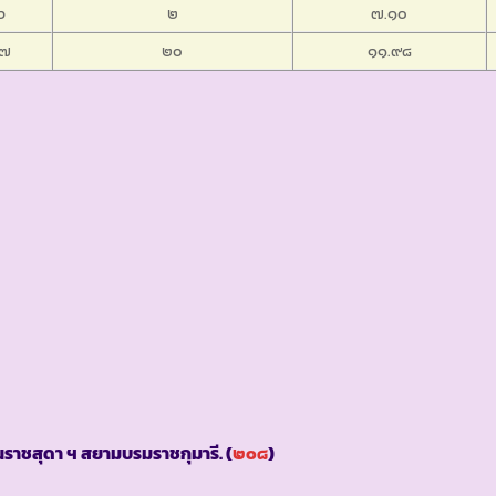
๖
๒
๗.๑๐
๗
๒๐
๑๑.๙๘
ราชสุดา ฯ สยามบรมราชกุมารี. (
๒๐๘
)