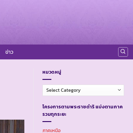
ข่าว
หมวดหมู่
หมวด
หมู่
โครงการตามพระราชดำริ แบ่งตามภาค
รวมทุกระยะ
ภาคเหนือ