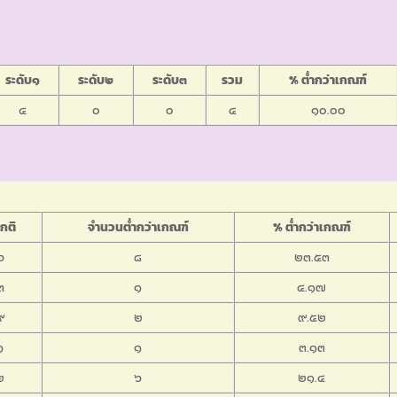
ระดับ๑
ระดับ๒
ระดับ๓
รวม
% ต่ำกว่าเกณฑ์
๔
๐
๐
๔
๑๐.๐๐
กติ
จำนวนต่ำกว่าเกณฑ์
% ต่ำกว่าเกณฑ์
๖
๘
๒๓.๕๓
๓
๑
๔.๑๗
๙
๒
๙.๕๒
๑
๑
๓.๑๓
๒
๖
๒๑.๔