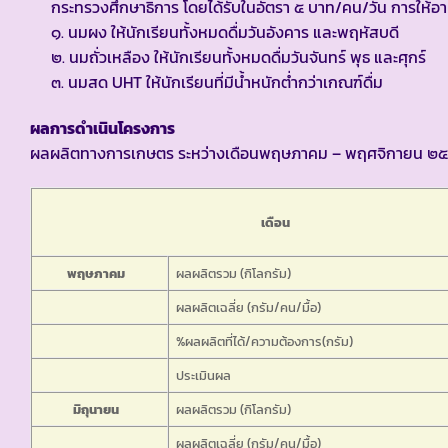
กระทรวงศึกษาธิการ โดยได้รับในอัตรา ๕ บาท/คน/วัน การให้อาห
๑. นมผง ให้นักเรียนทั้งหมดดื่มวันอังคาร และพฤหัสบดี
๒. นมถั่วเหลือง ให้นักเรียนทั้งหมดดื่มวันจันทร์ พุธ และศุกร์
๓. นมสด UHT ให้นักเรียนที่มีน้ำหนักต่ำกว่าเกณฑ์ดื่ม
ผลการดำเนินโครงการ
ผลผลิตทางการเกษตร ระหว่างเดือนพฤษภาคม – พฤศจิกายน ๒
เดือน
พฤษภาคม
ผลผลิตรวม (กิโลกรัม)
ผลผลิตเฉลี่ย (กรัม/คน/มื้อ)
%ผลผลิตที่ได้/ความต้องการ(กรัม)
ประเมินผล
มิถุนายน
ผลผลิตรวม (กิโลกรัม)
ผลผลิตเฉลี่ย (กรัม/คน/มื้อ)