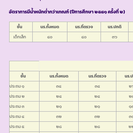
อัตราการมีน้ำหนักต่ำกว่าเกณฑ์ (ปีการศึกษา ๒๕๔๑ ครั้งที่ ๒)
ชั้น
นร.ทั้งหมด
นร.ที่ตรวจ
นร.ปกติ
เด็กเล็ก
๔๐
๔๐
๓๖
ชั้น
นร.ทั้งหมด
นร.ที่ตรวจ
นร.ป
ประถม ๑
๓๔
๓๔
๒
ประถม ๒
๒๔
๒๔
๒
ประถม ๓
๒๑
๒๑
๑
ประถม ๔
๓๒
๓๒
๓
ประถม ๕
๒๘
๒๘
๒