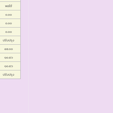
พอใช้
๐.๐๐
๐.๐๐
๐.๐๐
ปรับปรุง
๔๕.๐๐
๑๐.๕๖
๑๐.๕๖
ปรับปรุง