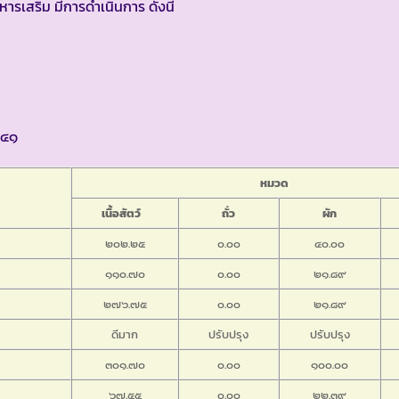
ารเสริม มีการดำเนินการ ดังนี้
๕๔๑
หมวด
เนื้อสัตว์
ถั่ว
ผัก
๒๐๒.๒๕
๐.๐๐
๔๐.๐๐
๑๑๐.๗๐
๐.๐๐
๒๑.๘๙
๒๗๖.๗๕
๐.๐๐
๒๑.๘๙
ดีมาก
ปรับปรุง
ปรับปรุง
๓๐๑.๗๐
๐.๐๐
๑๐๐.๐๐
๖๗.๕๕
๐.๐๐
๒๒.๓๙