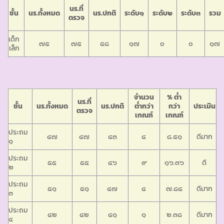
นร.ที่
ชั้น
นร.ทั้งหมด
นร.ปกติ
ระดับ๑
ระดับ๒
ระดับ๓
รวม
ตรวจ
เด็ก
๗๕
๗๕
๕๘
๑๗
๐
๐
๑๗
เล็ก
จำนวน
% ต่ำ
นร.ที่
ชั้น
นร.ทั้งหมด
นร.ปกติ
ต่ำกว่า
กว่า
ประเมิน
ตรวจ
เกณฑ์
เกณฑ์
ประถม
๔๗
๔๗
๔๓
๔
๘.๕๑
ดีมาก
๑
ประถม
๕๕
๕๕
๔๖
๙
๑๖.๓๖
ดี
๒
ประถม
๕๑
๕๑
๔๗
๔
๗.๘๔
ดีมาก
๓
ประถม
๔๒
๔๒
๔๑
๑
๒.๓๘
ดีมาก
๔