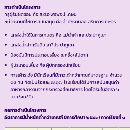
การดำเนินโครงการ
ครูผู้รับผิดชอบ คือ ส.ต.อ.พรพจน์ เกษม
หน่วยงานที่ให้การสนับสนุน คือ สำนักงานส่งเสริมการเกษตร
แหล่งน้ำใช้ในการเกษตร คือ แม่น้ำคำ และประปาภูเขา
แหล่งน้ำสำหรับดื่ม จา?ประปาภูเขา
ปัจจุบันมีการประกอบเลี้ยง ๕ ครั้ง/สัปดาห์
ผู้ประกอบเลี้ยง คือ ผู้ปกครองนักเรียน
การเฝ้าระวัง มีนักเรียนที่มีภาวะต่ำกว่าเกณฑ์มาตรฐาน จำนวน
๑๘ คน คิดเป็นร้อยละ ๗.๑๗ โรงเรียนได้รับการสนับสนุนค่า
อาหารกลางวันจากกระทรวงศึกษาธิการ โดยได้รับในอัตรา ๖
บาท/คน/วัน
ผลการดำเนินโครงการ
อัตราการมีน้ำหนักต่ำกว่าเกณฑ์ ปีการศึกษา ๒๕๔๓/ภาคเรียนที่ ๑