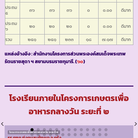
ประถม
๓๖
๓๖
๓๖
๐
๐.๐๐
ดีมาก
๕
ประถม
๒๐
๒๐
๒๐
๐
๐.๐๐
ดีมาก
๖
รวม
๒๕๑
๒๕๑
๒๓๓
๑๘
๗.๑๗
ดีมาก
แหล่งอ้างอิง : สำนักงานโครงการส่วนพระองค์สมเด็จพระเทพ
รัตนราชสุดา ฯ สยามบรมราชกุมารี. (
๖๐
)
โรงเรียนภายในโครงการเกษตรเพื่อ
อาหารกลางวัน ระยะที่ ๒
โครงการเกษตรเพื่ออาหารกลางวัน ระยะที่ ๒
รร.ตชด.ทุ่งตะเซะพัฒนา จ.ตรัง