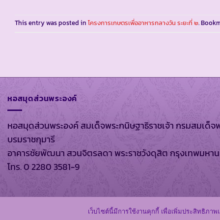
This entry was posted in
โครงการเกษตรเพื่ออาหารกลางวัน ระยะที่ ๒
. Book
หอสมุดส่วนพระองค์
หอสมุดส่วนพระองค์ สมเด็จพระกนิษฐาธิราชเจ้า กรมสมเด็จ
บรมราชกุมารี
อาคารชัยพัฒนา สวนจิตรลดา พระราชวังดุสิต กรุงเทพมหา
โทร. 0 2280 3581-9
สงวนลิขสิทธิ์ พ.ศ
เว็บไซต์นี้มีการใช้งานคุกกี้ เพื่อเพิ่มประสิทธ