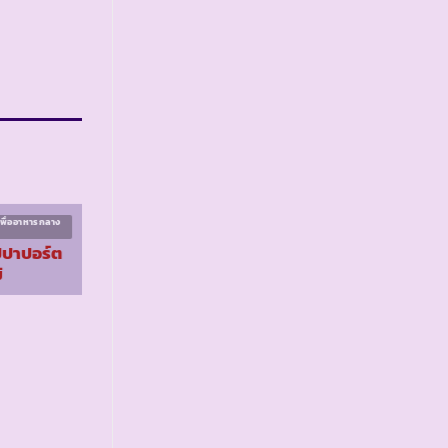
พื่ออาหารกลาง
โครงการเกษตรเพื่ออาหารกลาง
วัน ระยะที่ ๒
ปปาปอร์ต
รร.บ้านหนองเตยตั้ง
่
ตรงจิตร ๘
จ.นครนายก