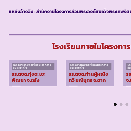
แหล่งอ้างอิง
: สำนักงานโครงการส่วนพระองค์สมเด็จพระเทพรัตน
โรงเรียนภายในโครงการเ
โครงการเกษตรเพื่ออาหารกลาง
โครงการเกษตรเพื่ออาหารกลาง
โค
วัน ระยะที่ ๒
วัน ระยะที่ ๒
วัน
รร.ตชด.ทุ่งตะเซะ
รร.ตชด.ท่านผู้หญิง
รร
พัฒนา จ.ตรัง
ทวี มณีนุตร จ.ตาก
จ