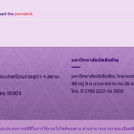
mark the
permalink
.
มหาวิทยาลัยอัสสัมชัญ
มหาวิทยาลัยอัสสัมชัญ วิทยาเขต
พระเทพรัตนราชสุดา ฯ สยาม
88 หมู่ 8 ถ.บางนาตราด กม.26 อ
โทร. 0 2783 2222 ต่อ 2833
นคร 10303
. 2569 ตาม พรบ.ลิขสิทธิ์ พ.ศ. 2537 โดย
หอสมุดส่วนพระองค์
และ
มหาว
ิภาพและประสบการณ์ที่ดีในการใช้งานเว็บไซต์ของท่าน ท่านสามารถอ่านรายละเอียดเพิ่