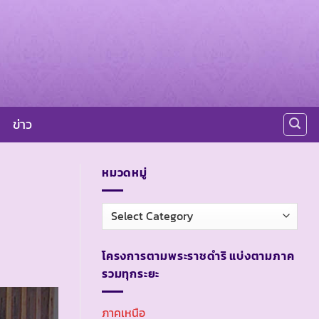
ข่าว
หมวดหมู่
หมวด
หมู่
โครงการตามพระราชดำริ แบ่งตามภาค
รวมทุกระยะ
ภาคเหนือ