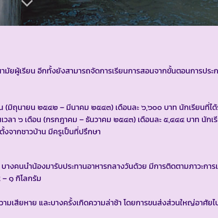
นามัยผู้เรียน อีกทั้งยังสามารถจัดการเรียนการสอนจากขั้นตอนการปร
 (มิถุนายน ๒๕๔๒ – มีนาคม ๒๕๔๓) เดือนละ ๖,๖๐๐ บาท นักเรียนที่ได้
ลา ๖ เดือน (กรกฎาคม – ธันวาคม ๒๕๔๓) เดือนละ ๕,๔๔๔ บาท นักเรีย
งจากชาวบ้าน มีครูเป็นที่ปรึกษา
าน บางคนนำน้องมารับประทานอาหารกลางวันด้วย มีการติดตามภาวะการเ
 – ๑ กิโลกรัม
ความเสียหาย และบางครั้งเกิดความล่าช้า โดยการขนส่งส่วนใหญ่อาศัย