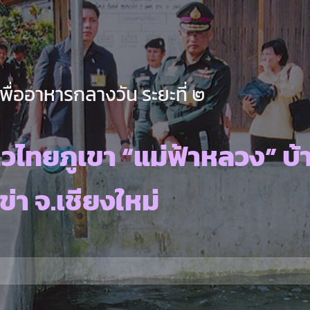
ื่ออาหารกลางวัน ระยะที่ ๒
วไทยภูเขา “แม่ฟ้าหลวง” บ้
ข่า จ.เชียงใหม่