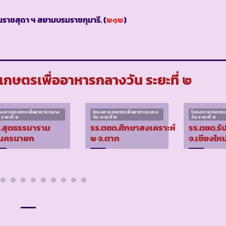
ราชสุดา ฯ สยามบรมราชกุมารี. (
๒๑๒
)
กษตรเพื่ออาหารกลางวัน ระยะที่ ๒
รงการเกษตรเพื่ออาหารกลาง
โครงการเกษตรเพื่ออาหารกลาง
โครงการเกษตรเ
 ระยะที่ ๒
วัน ระยะที่ ๒
วัน ระยะที่ ๒
.สุตธรรมาราม
รร.ตชด.ศึกษาสงเคราะห์
รร.ตชด.รั
.นครนายก
๒ จ.ตาก
จ.เชียงใหม